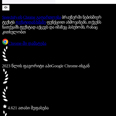
Speechify-ის
Chrome გაფართოება
ბრაუზერში ნებისმიერ
ტექსტს
ტექსტიდან ხმაზე
ფუნქციით ახმოვანებს, თქვენს
ნათქვამს ტექსტად აქცევს და იმაზეც პასუხობს, რასაც
კითხულობთ
Chrome-ში დამატება
2023 წლის ფავორიტი აპი
Google Chrome-ისგან
4.6
21 ათასი შეფასება