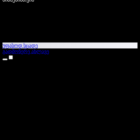
უფასოდ სცადე
გადმოწერე ახლავე
პროდუქტები
ტექსტი ხმაში
iPhone & iPad აპები
Android აპი
Chrome გაფართოება