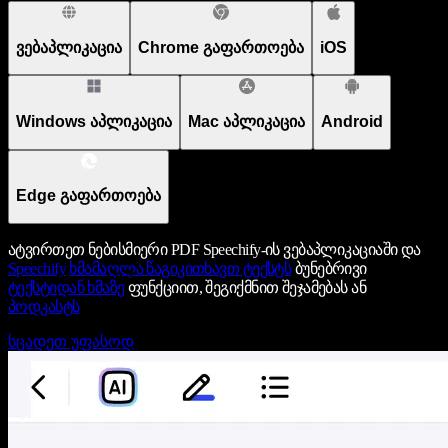
ვებაპლიკაცია
Chrome გაფართოება
iOS
Windows აპლიკაცია
Mac აპლიკაცია
Android
Edge გაფართოება
ატვირთეთ ნებისმიერი PDF Speechify-ის ვებაპლიკაციაში და
Speechify
ხმამაღლა წაგიკითხავთ ტექსტს
ბუნებრივი
ტექსტიდან ხმაზე
ფუნქციით, შეგიქმნით შეჯამებას ან
პოდკასტს
სცადეთ უფასოდ