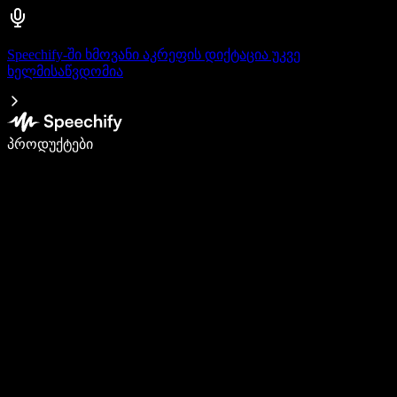
Speechify-ში ხმოვანი აკრეფის დიქტაცია უკვე
ხელმისაწვდომია
დაწერე 5-ჯერ სწრაფად ხმით კარნახით
პროდუქტები
გაიგე მეტი