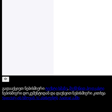
გადააქციეთ ნებისმიერი
ტექსტი ხმაზე
,
შექმენით პოდკასტი
ნებისმიერი დოკუმენტიდან და დაუსვით ნებისმიერი კითხვა
Speechify-ის ხმოვან AI ასისტენტს
Android აპში