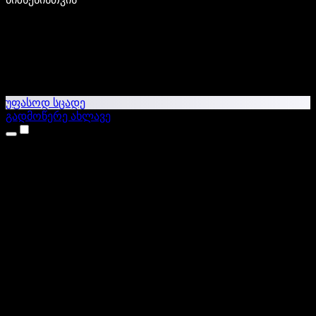
უფასოდ სცადე
გადმოწერე ახლავე
პროდუქტები
ტექსტი ხმაში
iPhone & iPad აპები
Android აპი
Chrome გაფართოება