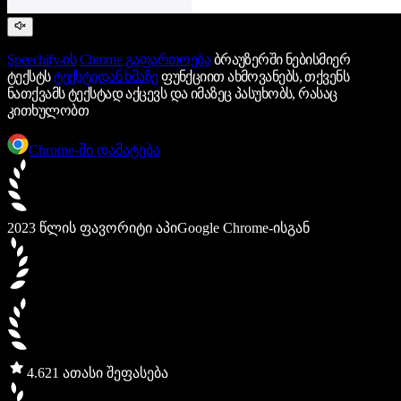
Speechify-ის
Chrome გაფართოება
ბრაუზერში ნებისმიერ
ტექსტს
ტექსტიდან ხმაზე
ფუნქციით ახმოვანებს, თქვენს
ნათქვამს ტექსტად აქცევს და იმაზეც პასუხობს, რასაც
კითხულობთ
Chrome-ში დამატება
2023 წლის ფავორიტი აპი
Google Chrome-ისგან
4.6
21 ათასი შეფასება