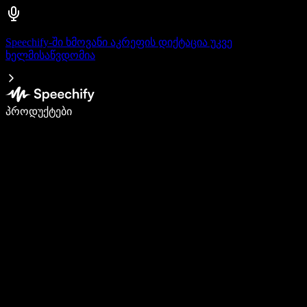
Speechify-ში ხმოვანი აკრეფის დიქტაცია უკვე
ხელმისაწვდომია
დაწერე 5-ჯერ სწრაფად ხმით კარნახით
პროდუქტები
გაიგე მეტი