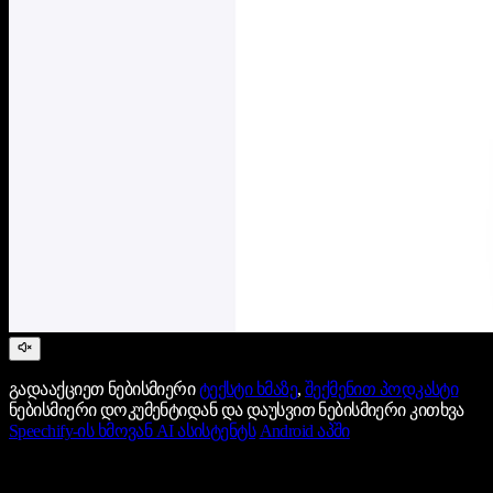
გადააქციეთ ნებისმიერი
ტექსტი ხმაზე
,
შექმენით პოდკასტი
ნებისმიერი დოკუმენტიდან და დაუსვით ნებისმიერი კითხვა
Speechify-ის ხმოვან AI ასისტენტს
Android აპში