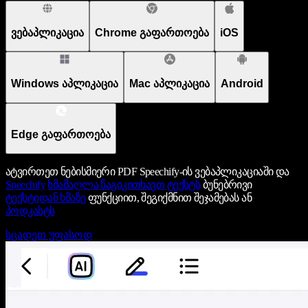
ვებაპლიკაცია
Chrome გაფართოება
iOS
Windows აპლიკაცია
Mac აპლიკაცია
Android
Edge გაფართოება
ატვირთეთ ნებისმიერი PDF Speechify-ის ვებაპლიკაციაში და
Speechify
ხმამაღლა წაგიკითხავთ ტექსტს
ბუნებრივი
ტექსტიდან ხმაზე
ფუნქციით, შეგიქმნით შეჯამებას ან
პოდკასტს
სცადეთ უფასოდ