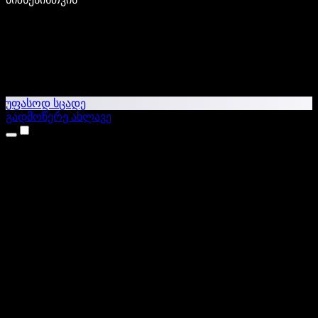
უფასოდ სცადე
გადმოწერე ახლავე
პროდუქტები
ტექსტი ხმაში
iPhone & iPad აპები
Android აპი
Chrome გაფართოება