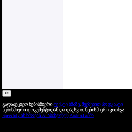
გადააქციეთ ნებისმიერი
ტექსტი ხმაზე
,
შექმენით პოდკასტი
ნებისმიერი დოკუმენტიდან და დაუსვით ნებისმიერი კითხვა
Speechify-ის ხმოვან AI ასისტენტს
Android აპში