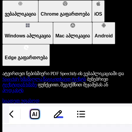
ვებაპლიკაცია
Chrome გაფართოება
iOS
Windows აპლიკაცია
Mac აპლიკაცია
Android
Edge გაფართოება
ატვირთეთ ნებისმიერი PDF Speechify-ის ვებაპლიკაციაში და
Speechify
ხმამაღლა წაგიკითხავთ ტექსტს
ბუნებრივი
ტექსტიდან ხმაზე
ფუნქციით, შეგიქმნით შეჯამებას ან
პოდკასტს
სცადეთ უფასოდ