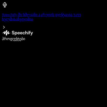
Speechify-ში ხმოვანი აკრეფის დიქტაცია უკვე
ხელმისაწვდომია
დაწერე 5-ჯერ სწრაფად ხმით კარნახით
პროდუქტები
გაიგე მეტი