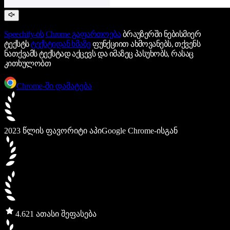
Speechify-ის
Chrome გაფართოება
ბრაუზერში ნებისმიერ
ტექსტს
ტექსტიდან ხმაზე
ფუნქციით ახმოვანებს, თქვენს
ნათქვამს ტექსტად აქცევს და იმაზეც პასუხობს, რასაც
კითხულობთ
Chrome-ში დამატება
2023 წლის ფავორიტი აპი
Google Chrome-ისგან
4.6
21 ათასი შეფასება