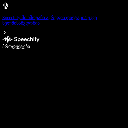
Speechify-ში ხმოვანი აკრეფის დიქტაცია უკვე
ხელმისაწვდომია
დაწერე 5-ჯერ სწრაფად ხმით კარნახით
პროდუქტები
გაიგე მეტი