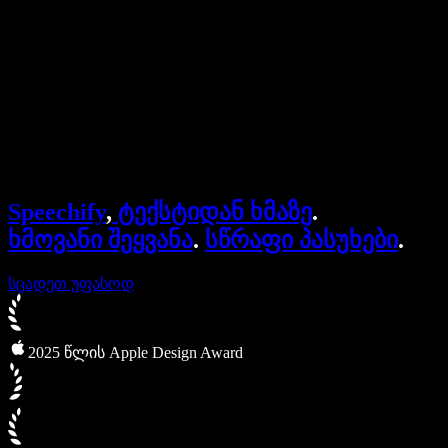
ბიზნესისთვის
Speechify ბიზნესისა და EDU-სთვის
Speechify Work-ზე წვდომა
Speechify DSA-სთვის
SIMBA ხმოვანი აგენტები
Speechify
,
ტექსტიდან ხმაზე
.
Speechify დეველოპერებისთვის
ხმოვანი შეყვანა
.
სწრაფი პასუხები
.
სცადეთ უფასოდ
2025 წლის Apple Design Award