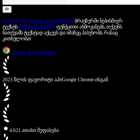
Speechify-ის
Chrome გაფართოება
ბრაუზერში ნებისმიერ
ტექსტს
ტექსტიდან ხმაზე
ფუნქციით ახმოვანებს, თქვენს
ნათქვამს ტექსტად აქცევს და იმაზეც პასუხობს, რასაც
კითხულობთ
Chrome-ში დამატება
2023 წლის ფავორიტი აპი
Google Chrome-ისგან
4.6
21 ათასი შეფასება