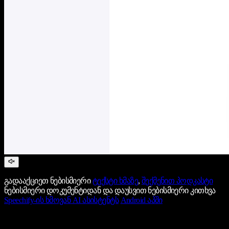
გადააქციეთ ნებისმიერი
ტექსტი ხმაზე
,
შექმენით პოდკასტი
ნებისმიერი დოკუმენტიდან და დაუსვით ნებისმიერი კითხვა
Speechify-ის ხმოვან AI ასისტენტს
Android აპში