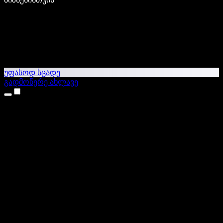
უფასოდ სცადე
გადმოწერე ახლავე
პროდუქტები
ტექსტი ხმაში
iPhone & iPad აპები
Android აპი
Chrome გაფართოება