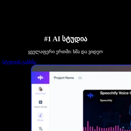
დაუკავშირდი გაყიდვების გუნდს
Speechify ბიზნესისა და EDU-სთვის
Speechify Work-ზე წვდომა
Speechify DSA-სთვის
SIMBA ხმოვანი აგენტები
Speechify დეველოპერებისთვის
#1 AI სტუდია
ყველაფერი ერთში: ხმა და ვიდეო
სტუდიის გახსნა