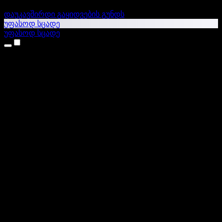
დაუკავშირდი გაყიდვების გუნდს
უფასოდ სცადე
უფასოდ სცადე
პროდუქტები
ტექსტი ხმაში
iPhone & iPad აპები
Android აპი
Chrome გაფართოება
Edge გაფართოება
ვებაპი
Mac აპი