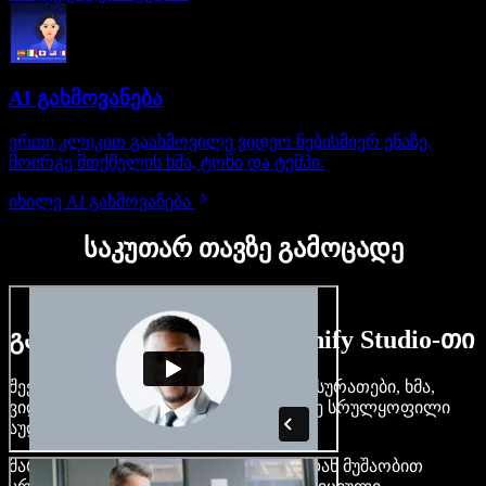
AI გახმოვანება
ერთი კლიკით გაახმოვილე ვიდეო ნებისმიერ ენაზე,
მოირგე მთქმელის ხმა, ტონი და ტემპი.
იხილე AI გახმოვანება
საკუთარ თავზე გამოცადე
გაიგე, რას შეძლებ Speechify Studio-თი
შექმენი გახმოვანება, დაამატე უფასო სურათები, ხმა,
ვიდეო, დააკლონირე შენი ხმა — ააწყე სრულყოფილი
აუდიო-ვიდეო პროექტები.
მარტივი ინტერფეისით და ბრაუზერიდან მუშაობით