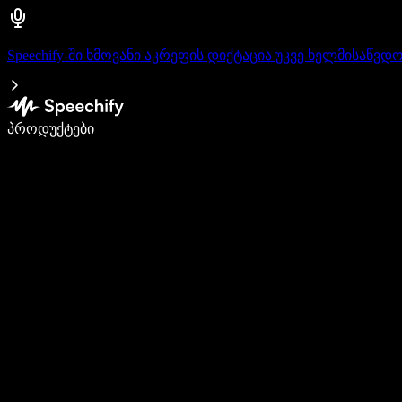
Speechify-ში ხმოვანი აკრეფის დიქტაცია უკვე ხელმისაწვდ
დაწერე 5-ჯერ სწრაფად ხმით კარნახით
პროდუქტები
გაიგე მეტი