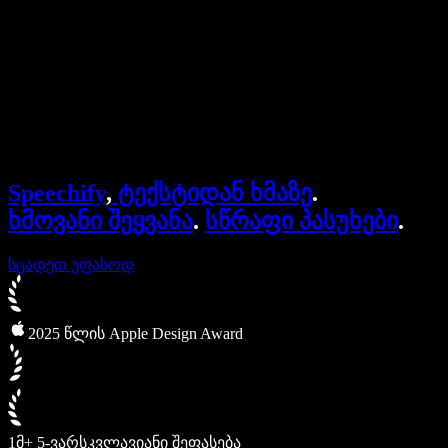
Speechify ბიზნესისა და EDU-სთვის
Speechify Work-ზე წვდომა
Speechify DSA-სთვის
SIMBA ხმოვანი აგენტები
Speechify
,
ტექსტიდან ხმაზე
.
Speechify დეველოპერებისთვის
ხმოვანი შეყვანა
.
სწრაფი პასუხები
.
სცადეთ უფასოდ
2025 წლის Apple Design Award
1მ+ 5-ვარსკვლავიანი შეფასება