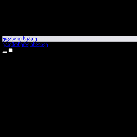
უფასოდ სცადე
გადმოწერე ახლავე
პროდუქტები
ტექსტი ხმაში
iPhone & iPad აპები
Android აპი
Chrome გაფართოება