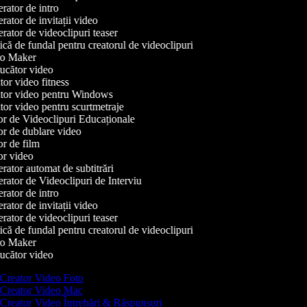
ator de intro
ator de invitații video
ator de videoclipuri teaser
ă de fundal pentru creatorul de videoclipuri
o Maker
cător video
or video fitness
or video pentru Windows
or video pentru scurtmetraje
r de Videoclipuri Educaționale
r de dublare video
r de film
r video
ator automat de subtitrări
ator de Videoclipuri de Interviu
ator de intro
ator de invitații video
ator de videoclipuri teaser
ă de fundal pentru creatorul de videoclipuri
o Maker
cător video
Creator Video Foto
Creator Video Mac
Creator Video Întrebări & Răspunsuri