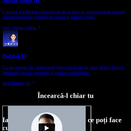
Studio video AI
Creează și editează videoclipuri de la zero cu instrumentele noastre
AI. Studioul tău complet de creare și editare video.
Vezi Studio Video
Dublaj AI
Cu un singur clic, transformi videoclipul tău în orice limbă dorești.
Potrivești vocea, intonația și viteza vorbitorului.
Vezi Dublaj AI
Încearcă-l chiar tu
Iată doar o mică mostră din ce poți face
cu Speechify Studio.