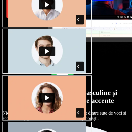
Selecție largă de voci masculine și
feminine, cu tot felul de accente
Niciun proiect nu trebuie să sune la fel. Alege dintre sute de voci și
accente AI și personalizează-le exact cum îți dorești.