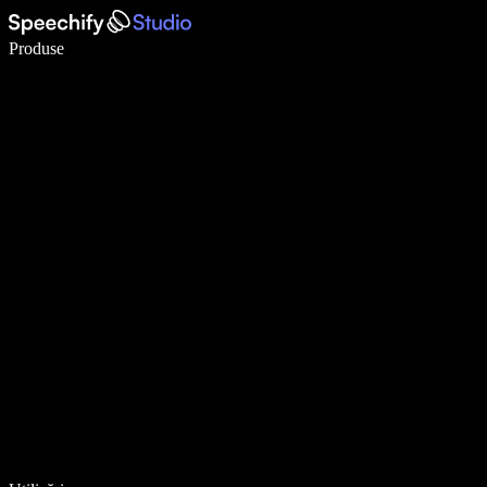
Scrie de 5× mai repede cu dictarea vocală
Produse
Află mai multe