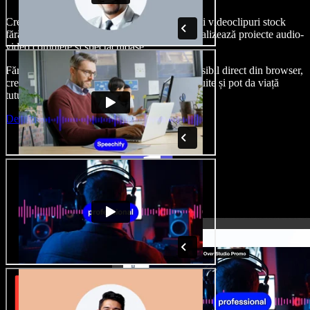
Creează voci din off, adaugă imagini, audio și videoclipuri stock
fără drepturi de autor, clonează-ți vocea și finalizează proiecte audio-
video complete și spectaculoase.
Fără curba clasică de învățare și cu totul accesibil direct din browser,
creatorii de conținut pot depăși limitele obișnuite și pot da viață
tuturor ideilor lor creative.
Deschide Studio