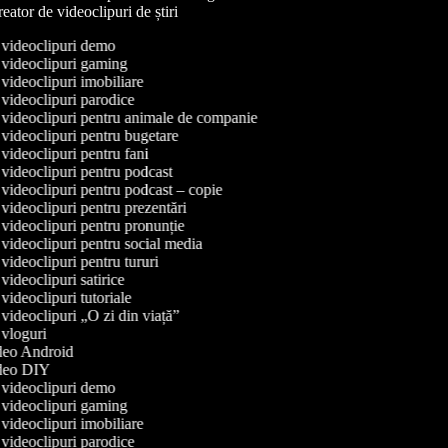
eator de videoclipuri de știri
e videoclipuri demo
e videoclipuri gaming
e videoclipuri imobiliare
e videoclipuri parodice
e videoclipuri pentru animale de companie
e videoclipuri pentru bugetare
e videoclipuri pentru fani
e videoclipuri pentru podcast
e videoclipuri pentru podcast – copie
e videoclipuri pentru prezentări
e videoclipuri pentru pronunție
e videoclipuri pentru social media
e videoclipuri pentru tururi
 videoclipuri satirice
 videoclipuri tutoriale
e videoclipuri „O zi din viață”
e vloguri
ideo Android
video DIY
e videoclipuri demo
e videoclipuri gaming
e videoclipuri imobiliare
e videoclipuri parodice