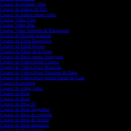
Creator de reclame video
Creator de trailere de film
Creator de trailere teaser video
Creator Video Foto
Creator Video Mac
Creator Video Întrebări & Răspunsuri
Creator de Desene Animate
Creator de Filme Biografice
Creator de Filme Horror
Creator de Filme de Acțiune
Creator de Reels pentru Instagram
Creator de Videoclipuri Comice
Creator de Videoclipuri Muzicale
Creator de Videoclipuri Tutoriale de Dans
Creator de Videoclipuri pentru Tururi de Case
Creator de animații
Creator de colaje video
Creator de filme
Creator de filme
Creator de filme SF
Creator de filme biografice
Creator de filme de comedie
Creator de filme de familie
Creator de filme dramatice
Creator de filme fantasy