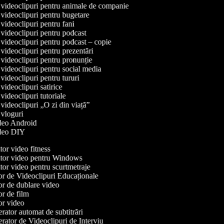
e videoclipuri pentru animale de companie
e videoclipuri pentru bugetare
e videoclipuri pentru fani
e videoclipuri pentru podcast
e videoclipuri pentru podcast – copie
e videoclipuri pentru prezentări
e videoclipuri pentru pronunție
e videoclipuri pentru social media
e videoclipuri pentru tururi
 videoclipuri satirice
 videoclipuri tutoriale
e videoclipuri „O zi din viață”
e vloguri
ideo Android
video DIY
or video fitness
or video pentru Windows
or video pentru scurtmetraje
r de Videoclipuri Educaționale
r de dublare video
r de film
r video
ator automat de subtitrări
ator de Videoclipuri de Interviu