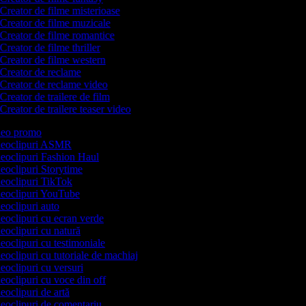
Creator de filme misterioase
Creator de filme muzicale
Creator de filme romantice
Creator de filme thriller
Creator de filme western
Creator de reclame
Creator de reclame video
Creator de trailere de film
Creator de trailere teaser video
ideo promo
ideoclipuri ASMR
ideoclipuri Fashion Haul
deoclipuri Storytime
ideoclipuri TikTok
ideoclipuri YouTube
deoclipuri auto
deoclipuri cu ecran verde
deoclipuri cu natură
deoclipuri cu testimoniale
deoclipuri cu tutoriale de machiaj
deoclipuri cu versuri
deoclipuri cu voce din off
deoclipuri de artă
ideoclipuri de comentariu