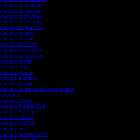
deoclipuri de curățenie
deoclipuri de călătorie
deoclipuri de decorare
deoclipuri de exerciții
deoclipuri de grădinărit
deoclipuri de gătit
ideoclipuri de modă
deoclipuri de reacție
deoclipuri de recenzie
ideoclipuri de unboxing
deoclipuri de știri
ideoclipuri demo
ideoclipuri gaming
deoclipuri imobiliare
deoclipuri parodice
ideoclipuri pentru animale de companie
ideo promo
ideoclipuri ASMR
ideoclipuri Fashion Haul
deoclipuri Storytime
ideoclipuri TikTok
ideoclipuri YouTube
deoclipuri auto
deoclipuri cu ecran verde
deoclipuri cu natură