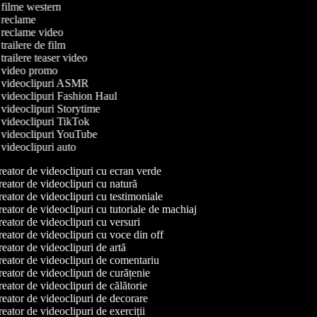
e filme western
e reclame
e reclame video
 trailere de film
 trailere teaser video
de video promo
de videoclipuri ASMR
e videoclipuri Fashion Haul
e videoclipuri Storytime
e videoclipuri TikTok
e videoclipuri YouTube
e videoclipuri auto
eator de videoclipuri cu ecran verde
eator de videoclipuri cu natură
eator de videoclipuri cu testimoniale
eator de videoclipuri cu tutoriale de machiaj
eator de videoclipuri cu versuri
eator de videoclipuri cu voce din off
eator de videoclipuri de artă
eator de videoclipuri de comentariu
eator de videoclipuri de curățenie
eator de videoclipuri de călătorie
eator de videoclipuri de decorare
eator de videoclipuri de exerciții