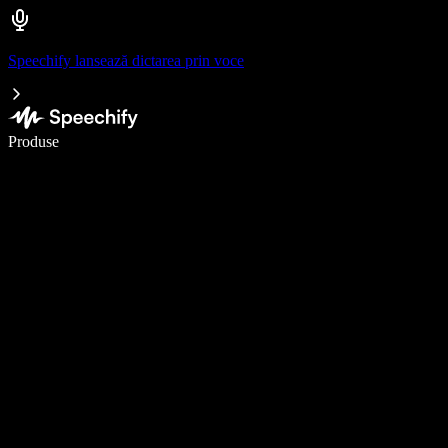
Speechify lansează dictarea prin voce
Scrie de 5× mai repede cu dictarea vocală
Produse
Află mai multe