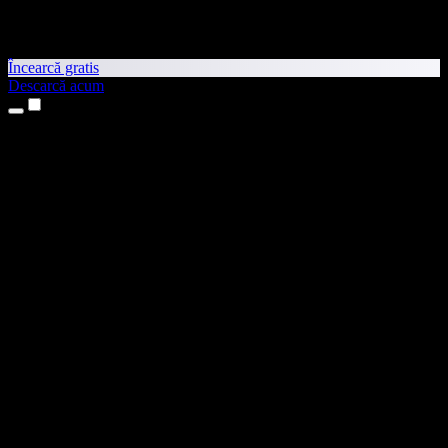
Încearcă gratis
Descarcă acum
Produse
Text transformat în vorbire
Aplicații pentru iPhone și iPad
Aplicație pentru Android
Extensie pentru Chrome
Extensie pentru Edge
Aplicație web
Aplicație pentru Mac
Aplicație pentru Windows