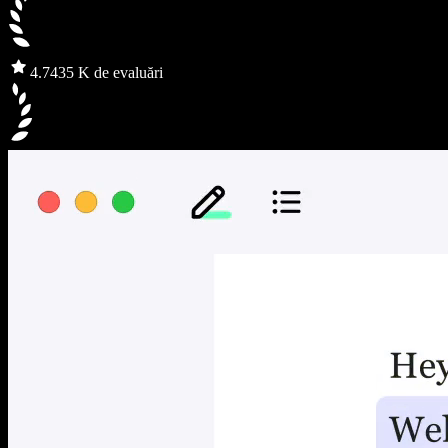
4.7
435 K de evaluări