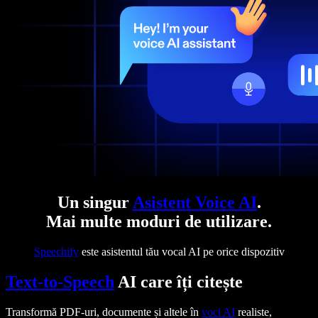
Un singur
Asistent Voice AI
.
Mai multe moduri de utilizare.
Speechify
este asistentul tău vocal AI pe orice dispozitiv
Text-to-Speech
AI care îți citește
Transformă PDF-uri, documente și altele în
voci AI
realiste,