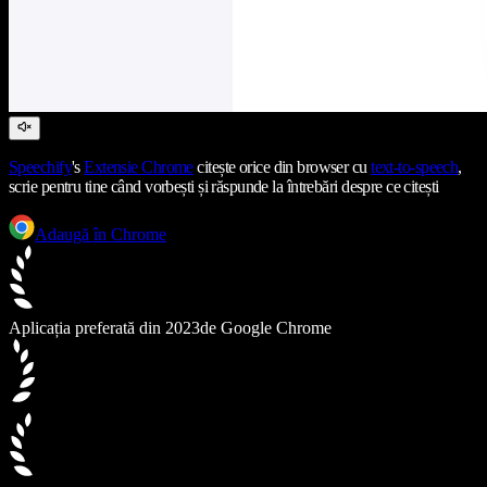
Speechify
's
Extensie Chrome
citește orice din browser cu
text-to-speech
,
scrie pentru tine când vorbești și răspunde la întrebări despre ce citești
Adaugă în Chrome
Aplicația preferată din 2023
de Google Chrome