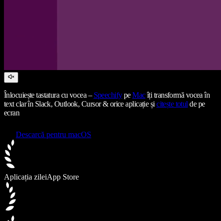
Înlocuiește tastatura cu vocea –
Speechify
pe
Mac
îți transformă vocea în
text clar în Slack, Outlook, Cursor & orice aplicație și
citește totul
de pe
ecran
Descarcă pentru macOS
Aplicația zilei
App Store