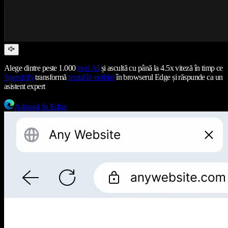
Alege dintre peste 1.000
voci AI
și ascultă cu până la 4.5x viteză în timp ce
Speechify
transformă
textul în vorbire
în browserul Edge și răspunde ca un
asistent expert
Adaugă în Edge