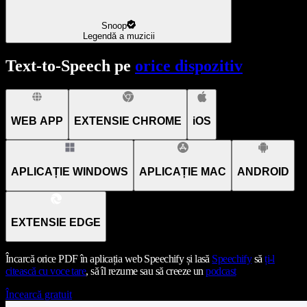
Snoop
Legendă a muzicii
Text-to-Speech pe
orice dispozitiv
WEB APP
EXTENSIE CHROME
iOS
APLICAȚIE WINDOWS
APLICAȚIE MAC
ANDROID
EXTENSIE EDGE
Încarcă orice PDF în aplicația web Speechify și lasă
Speechify
să
ți-l
citească cu voce tare
, să îl rezume sau să creeze un
podcast
Încearcă gratuit