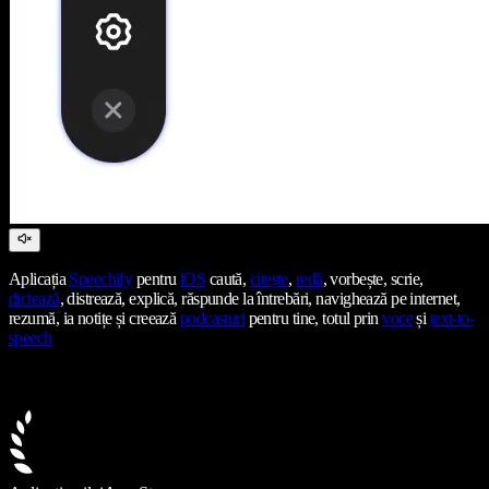
Aplicația
Speechify
pentru
iOS
caută,
citește
,
redă
, vorbește, scrie,
dictează
, distrează, explică, răspunde la întrebări, navighează pe internet,
rezumă, ia notițe și creează
podcasturi
pentru tine, totul prin
voce
și
text-to-
speech