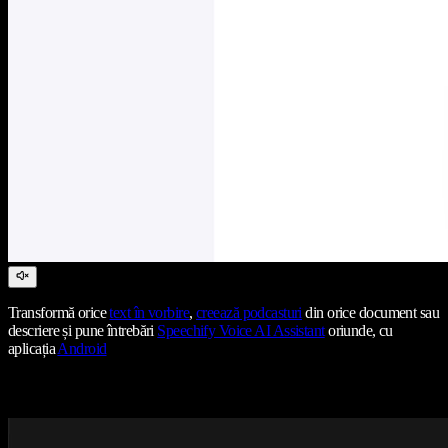
Transformă orice
text în vorbire
,
creează podcasturi
din orice document sau
descriere și pune întrebări
Speechify Voice AI Assistant
oriunde, cu
aplicația
Android