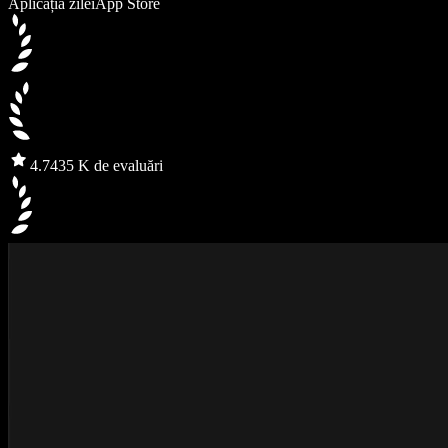
Aplicația zilei
App Store
4.7
435 K de evaluări