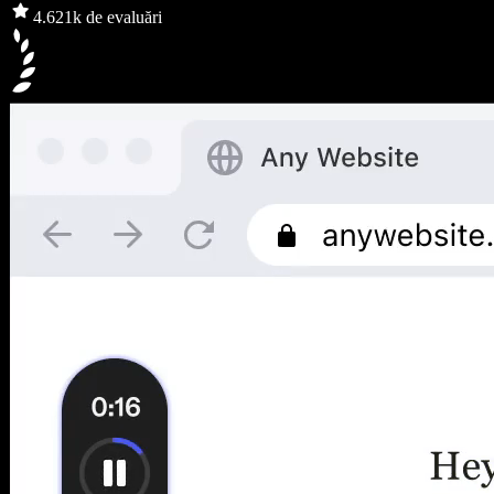
4.6
21k de evaluări