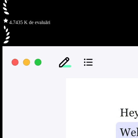
4.7
435 K de evaluări