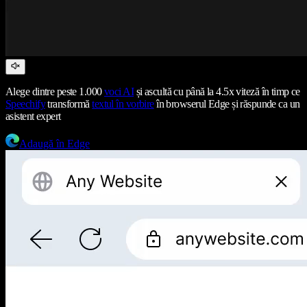
Alege dintre peste 1.000
voci AI
și ascultă cu până la 4.5x viteză în timp ce
Speechify
transformă
textul în vorbire
în browserul Edge și răspunde ca un
asistent expert
Adaugă în Edge