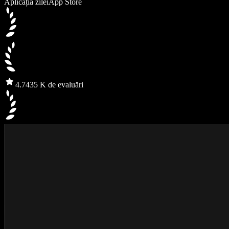
Aplicația zilei
App Store
4.7
435 K de evaluări