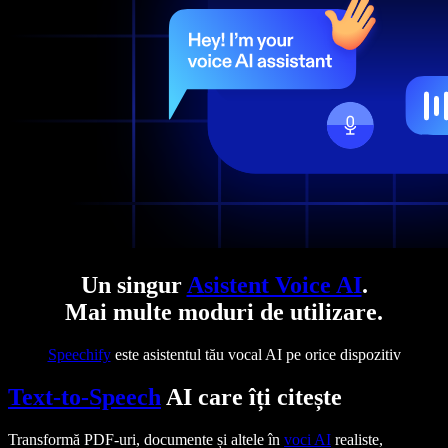
Un singur
Asistent Voice AI
.
Mai multe moduri de utilizare.
Speechify
este asistentul tău vocal AI pe orice dispozitiv
Text-to-Speech
AI care îți citește
Transformă PDF-uri, documente și altele în
voci AI
realiste,