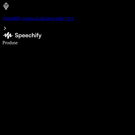
Speechify lansează dictarea prin voce
Scrie de 5× mai repede cu dictarea vocală
Produse
Află mai multe