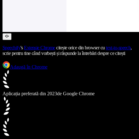
Speechify
's
Extensie Chrome
citește orice din browser cu
text-to-speech
,
scrie pentru tine când vorbești și răspunde la întrebări despre ce citești
Adaugă în Chrome
Aplicația preferată din 2023
de Google Chrome