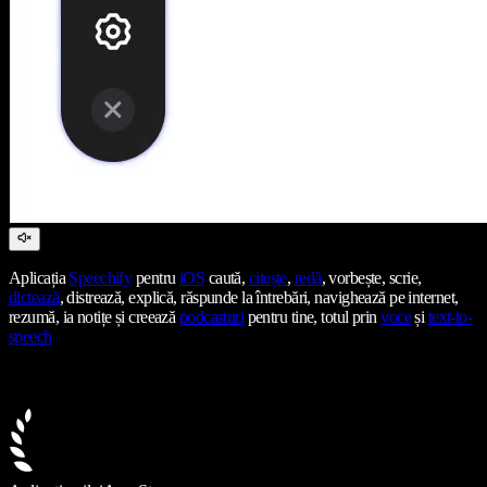
Aplicația
Speechify
pentru
iOS
caută,
citește
,
redă
, vorbește, scrie,
dictează
, distrează, explică, răspunde la întrebări, navighează pe internet,
rezumă, ia notițe și creează
podcasturi
pentru tine, totul prin
voce
și
text-to-
speech