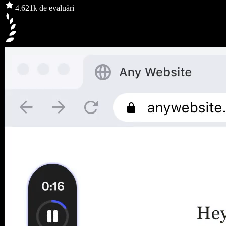
4.6
21k de evaluări