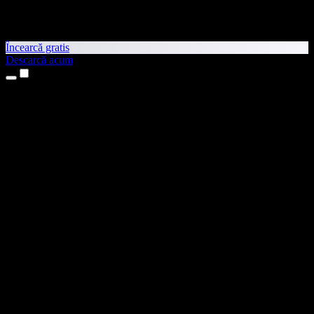
Încearcă gratis
Descarcă acum
Produse
Text transformat în vorbire
Aplicații pentru iPhone și iPad
Aplicație pentru Android
Extensie pentru Chrome
Extensie pentru Edge
Aplicație web
Aplicație pentru Mac
Aplicație pentru Windows