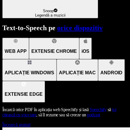
Snoop
Legendă a muzicii
Text-to-Speech pe
orice dispozitiv
WEB APP
EXTENSIE CHROME
iOS
APLICAȚIE WINDOWS
APLICAȚIE MAC
ANDROID
EXTENSIE EDGE
Încarcă orice PDF în aplicația web Speechify și lasă
Speechify
să
ți-l
citească cu voce tare
, să îl rezume sau să creeze un
podcast
Încearcă gratuit