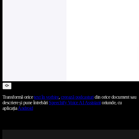
Transformă orice
text în vorbire
,
creează podcasturi
din orice document sau
descriere și pune întrebări
Speechify Voice AI Assistant
oriunde, cu
aplicația
Android