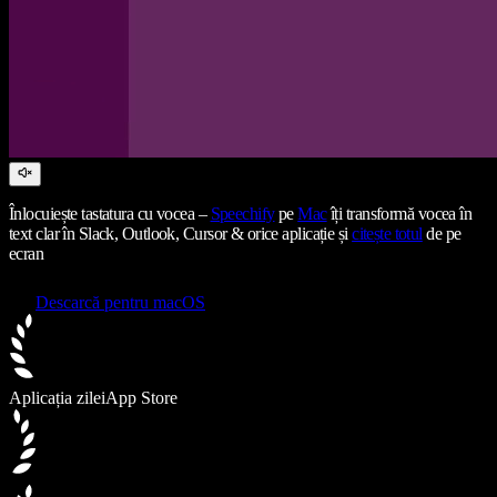
Înlocuiește tastatura cu vocea –
Speechify
pe
Mac
îți transformă vocea în
text clar în Slack, Outlook, Cursor & orice aplicație și
citește totul
de pe
ecran
Descarcă pentru macOS
Aplicația zilei
App Store