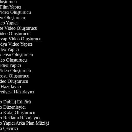
luşturucu
 Film Yapıcı
 Video Oluşturucu
deo Oluşturucu
ideo Yapıcı
rme Video Oluşturucu
Video Oluşturucu
evap Video Oluşturucu
edya Video Yapıcı
deo Yapıcı
Videosu Oluşturucu
ideo Oluşturucu
 Video Yapıcı
 Video Oluşturucu
deosu Oluşturucu
ideo Oluşturucu
o Hazırlayıcı
etiyesi Hazırlayıcı
 Dublaj Editörü
 Düzenleyici
 Kolaj Oluşturucu
 Reklamı Hazırlayıcı
 Yapıcı Arka Plan Müziği
 Çevirici