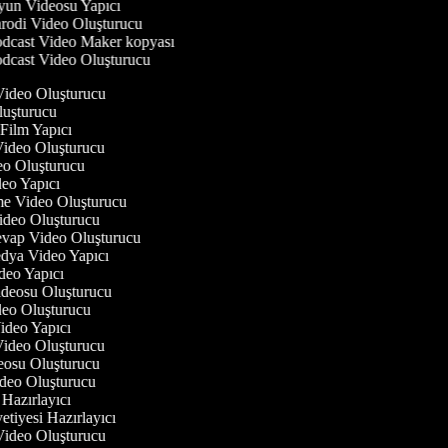
un Videosu Yapıcı
rodi Video Oluşturucu
dcast Video Maker kopyası
dcast Video Oluşturucu
 Video Oluşturucu
luşturucu
 Film Yapıcı
 Video Oluşturucu
deo Oluşturucu
ideo Yapıcı
rme Video Oluşturucu
Video Oluşturucu
evap Video Oluşturucu
edya Video Yapıcı
deo Yapıcı
Videosu Oluşturucu
ideo Oluşturucu
 Video Yapıcı
 Video Oluşturucu
deosu Oluşturucu
ideo Oluşturucu
o Hazırlayıcı
etiyesi Hazırlayıcı
 Video Oluşturucu