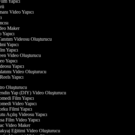
 Film Yapıcı
törü
gmanı Video Yapıcı
ıcı
ımcısı
Video Maker
eo Yapıcı
Tanıtım Videosu Oluşturucu
ilmi Yapıcı
Film Yapıcı
reen Video Oluşturucu
deo Yapıcı
ideosu Yapıcı
nlatımı Video Oluşturucu
m Reels Yapıcı
tro Oluşturucu
ndin Yap (DIY) Video Oluşturucu
medi Film Yapıcı
medi Video Yapıcı
rku Filmi Yapıcı
tu Açılış Videosu Yapıcı
sa Film Video Yapıcı
c Video Maker
kyaj Eğitimi Video Oluşturucu