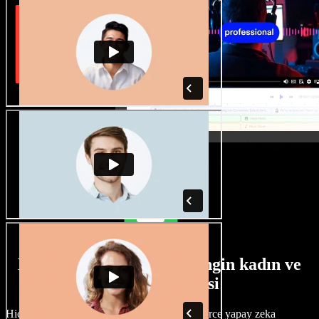
Farklı aksanlara sahip zengin kadın ve
erkek ses seçkisi
Hiçbir proje aynı olmak zorunda değil. Yüzlerce yapay zeka