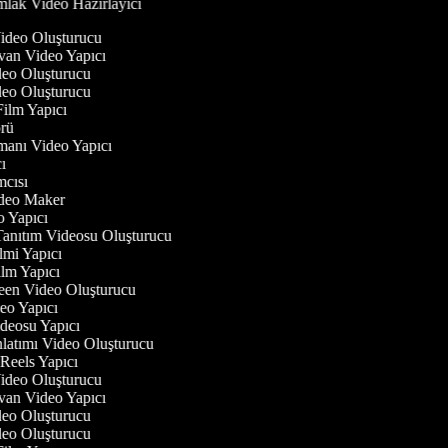
lak Video Hazırlayıcı
Video Oluşturucu
yvan Video Yapıcı
Video Oluşturucu
Video Oluşturucu
 Film Yapıcı
törü
gmanı Video Yapıcı
ıcı
ımcısı
Video Maker
eo Yapıcı
Tanıtım Videosu Oluşturucu
ilmi Yapıcı
Film Yapıcı
reen Video Oluşturucu
deo Yapıcı
ideosu Yapıcı
nlatımı Video Oluşturucu
m Reels Yapıcı
Video Oluşturucu
yvan Video Yapıcı
Video Oluşturucu
Video Oluşturucu