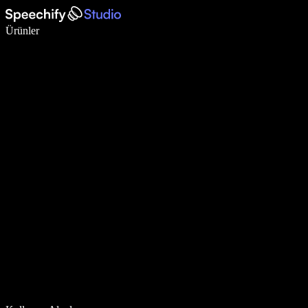
Sesli yazmayla 5 kat daha hızlı yazın
Ürünler
Daha Fazlasını Öğrenin