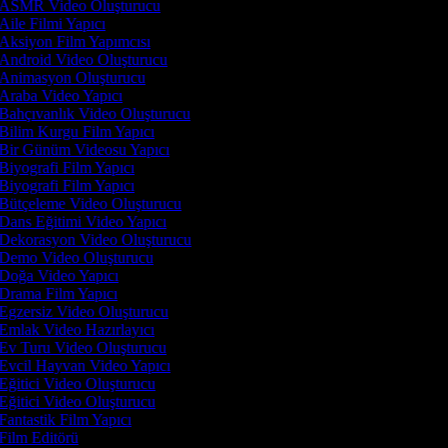
ASMR Video Oluşturucu
Aile Filmi Yapıcı
Aksiyon Film Yapımcısı
Android Video Oluşturucu
Animasyon Oluşturucu
Araba Video Yapıcı
Bahçıvanlık Video Oluşturucu
Bilim Kurgu Film Yapıcı
Bir Günüm Videosu Yapıcı
Biyografi Film Yapıcı
Biyografi Film Yapıcı
Bütçeleme Video Oluşturucu
Dans Eğitimi Video Yapıcı
Dekorasyon Video Oluşturucu
Demo Video Oluşturucu
Doğa Video Yapıcı
Drama Film Yapıcı
Egzersiz Video Oluşturucu
Emlak Video Hazırlayıcı
Ev Turu Video Oluşturucu
Evcil Hayvan Video Yapıcı
Eğitici Video Oluşturucu
Eğitici Video Oluşturucu
Fantastik Film Yapıcı
Film Editörü