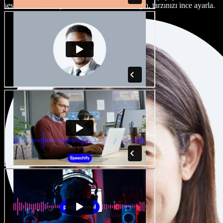
seslendirme sanatçısı ve aksan arasından seçin, tarzınızı ince ayarla.