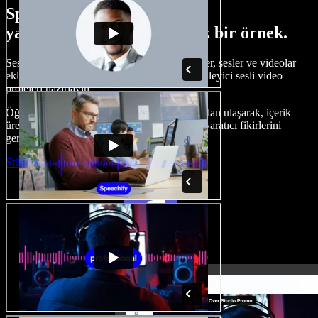
Speechify Studio ile neler
yapabileceğinize dair küçük bir örnek.
Seslendirmeler oluşturun, telifsiz stok görseller, sesler ve videolar
ekleyin, sesinizi klonlayın ve baştan sona etkileyici sesli video
projeleri hazırlayın.
Öğrenme eğrisi olmadan ve her şeye tarayıcıdan ulaşarak, içerik
üreticileri geleneksel sınırları aşabilir ve tüm yaratıcı fikirlerini
gerçeğe dönüştürebilir.
Stüdyoyu Başlat