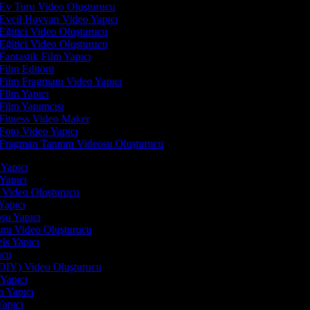
Ev Turu Video Oluşturucu
Evcil Hayvan Video Yapıcı
Eğitici Video Oluşturucu
Eğitici Video Oluşturucu
Fantastik Film Yapıcı
Film Editörü
Film Fragmanı Video Yapıcı
Film Yapıcı
Film Yapımcısı
Fitness Video Maker
Foto Video Yapıcı
Fragman Tanıtım Videosu Oluşturucu
i Yapıcı
 Yapıcı
n Video Oluşturucu
 Yapıcı
osu Yapıcı
tımı Video Oluşturucu
els Yapıcı
rucu
(DIY) Video Oluşturucu
 Yapıcı
o Yapıcı
Yapıcı