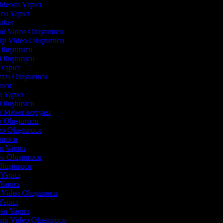
Videosu Yapıcı
deo Yapıcı
Maker
imi Video Oluşturucu
işi Video Oluşturucu
Oluşturucu
 Oluşturucu
 Yapıcı
yazı Oluşturucu
urucu
u Yapıcı
o Oluşturucu
eo Maker kopyası
eo Oluşturucu
deo Oluşturucu
turucu
lm Yapıcı
deo Oluşturucu
 Oluşturucu
i Yapıcı
 Yapıcı
n Video Oluşturucu
 Yapıcı
osu Yapıcı
tımı Video Oluşturucu