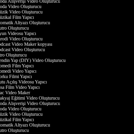
da Alışverişi Video Oluşturucu
da Video Oluşturucu
zik Video Oluşturucu
zikal Film Yapıcı
omatik Altyazı Oluşturucu
tro Oluşturucu
un Videosu Yapıcı
rodi Video Oluşturucu
dcast Video Maker kopyası
dcast Video Oluşturucu
tro Oluşturucu
ndin Yap (DIY) Video Oluşturucu
medi Film Yapıcı
medi Video Yapıcı
rku Filmi Yapıcı
tu Açılış Videosu Yapıcı
sa Film Video Yapıcı
c Video Maker
kyaj Eğitimi Video Oluşturucu
da Alışverişi Video Oluşturucu
da Video Oluşturucu
zik Video Oluşturucu
zikal Film Yapıcı
omatik Altyazı Oluşturucu
tro Oluşturucu