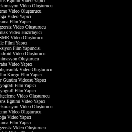
ns Eğitimi Video Yapıcı
korasyon Video Oluşturucu
mo Video Oluşturucu
ğa Video Yapıcı
ama Film Yapıcı
zersiz Video Oluşturucu
lak Video Hazırlayıcı
MR Video Oluşturucu
e Filmi Yapıcı
siyon Film Yapımcısı
droid Video Oluşturucu
imasyon Oluşturucu
aba Video Yapıcı
hçıvanlık Video Oluşturucu
lim Kurgu Film Yapıcı
r Günüm Videosu Yapıcı
yografi Film Yapıcı
yografi Film Yapıcı
tçeleme Video Oluşturucu
ns Eğitimi Video Yapıcı
korasyon Video Oluşturucu
mo Video Oluşturucu
ğa Video Yapıcı
ama Film Yapıcı
zersiz Video Oluşturucu