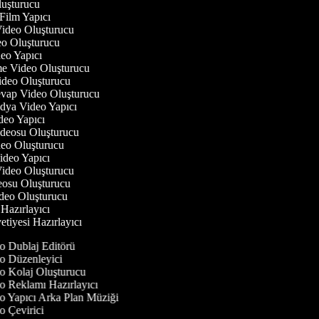
luşturucu
 Film Yapıcı
 Video Oluşturucu
deo Oluşturucu
ideo Yapıcı
rme Video Oluşturucu
Video Oluşturucu
evap Video Oluşturucu
edya Video Yapıcı
deo Yapıcı
Videosu Oluşturucu
ideo Oluşturucu
Video Yapıcı
 Video Oluşturucu
deosu Oluşturucu
ideo Oluşturucu
 Hazırlayıcı
etiyesi Hazırlayıcı
 Dublaj Editörü
 Düzenleyici
 Kolaj Oluşturucu
 Reklamı Hazırlayıcı
 Yapıcı Arka Plan Müziği
 Çevirici