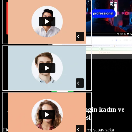
Farklı aksanlara sahip zengin kadın ve
erkek ses seçkisi
Hiçbir proje aynı olmak zorunda değil. Yüzlerce yapay zeka