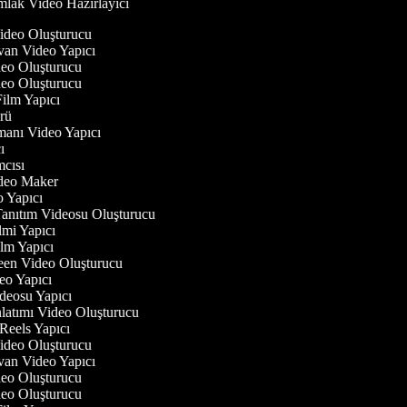
lak Video Hazırlayıcı
Video Oluşturucu
yvan Video Yapıcı
ideo Oluşturucu
ideo Oluşturucu
 Film Yapıcı
törü
gmanı Video Yapıcı
cı
ımcısı
Video Maker
eo Yapıcı
Tanıtım Videosu Oluşturucu
ilmi Yapıcı
Film Yapıcı
reen Video Oluşturucu
deo Yapıcı
ideosu Yapıcı
nlatımı Video Oluşturucu
 Reels Yapıcı
Video Oluşturucu
yvan Video Yapıcı
ideo Oluşturucu
ideo Oluşturucu