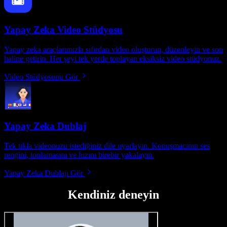
Yapay Zeka Video Stüdyosu
Yapay zeka araçlarımızla sıfırdan video oluşturun, düzenleyin ve son
haline getirin. Her şeyi tek yerde toplayan eksiksiz video stüdyonuz.
Video Stüdyosunu Gör
Yapay Zeka Dublaj
Tek tıkla videonuzu istediğiniz dile uyarlayın. Konuşmacının ses
rengini, tonlamasını ve hızını birebir yakalayın.
Yapay Zeka Dublajı Gör
Kendiniz deneyin