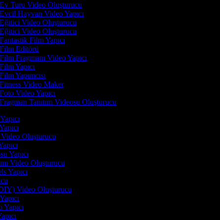
Ev Turu Video Oluşturucu
Evcil Hayvan Video Yapıcı
Eğitici Video Oluşturucu
Eğitici Video Oluşturucu
Fantastik Film Yapıcı
Film Editörü
Film Fragmanı Video Yapıcı
Film Yapıcı
Film Yapımcısı
Fitness Video Maker
Foto Video Yapıcı
Fragman Tanıtım Videosu Oluşturucu
i Yapıcı
 Yapıcı
n Video Oluşturucu
 Yapıcı
osu Yapıcı
tımı Video Oluşturucu
els Yapıcı
rucu
(DIY) Video Oluşturucu
 Yapıcı
o Yapıcı
Yapıcı