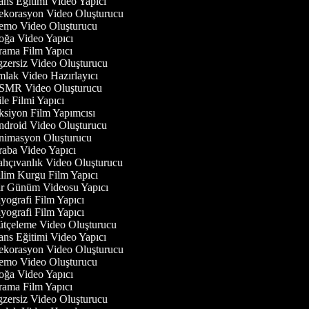
ns Eğitimi Video Yapıcı
korasyon Video Oluşturucu
mo Video Oluşturucu
ğa Video Yapıcı
ama Film Yapıcı
zersiz Video Oluşturucu
lak Video Hazırlayıcı
MR Video Oluşturucu
le Filmi Yapıcı
siyon Film Yapımcısı
droid Video Oluşturucu
imasyon Oluşturucu
aba Video Yapıcı
hçıvanlık Video Oluşturucu
lim Kurgu Film Yapıcı
r Günüm Videosu Yapıcı
yografi Film Yapıcı
yografi Film Yapıcı
tçeleme Video Oluşturucu
ns Eğitimi Video Yapıcı
korasyon Video Oluşturucu
mo Video Oluşturucu
ğa Video Yapıcı
ama Film Yapıcı
zersiz Video Oluşturucu