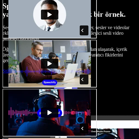
Speechify Studio ile neler
yapabileceğinize dair küçük bir örnek.
Seslendirmeler oluşturun, telifsiz stok görseller, sesler ve videolar
ekleyin, sesinizi klonlayın ve baştan sona etkileyici sesli video
projeleri hazırlayın.
Öğrenme eğrisi olmadan ve her şeye tarayıcıdan ulaşarak, içerik
üreticileri geleneksel sınırları aşabilir ve tüm yaratıcı fikirlerini
gerçeğe dönüştürebilir.
Stüdyoyu Başlat