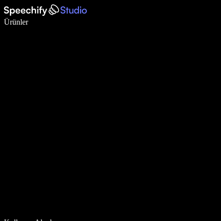
Sesli yazmayla 5 kat daha hızlı yazın
Ürünler
Daha Fazlasını Öğrenin