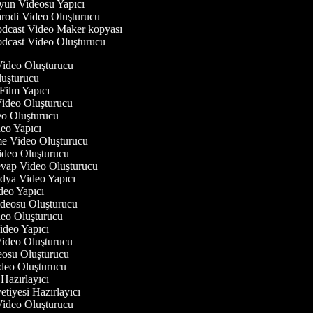
un Videosu Yapıcı
rodi Video Oluşturucu
dcast Video Maker kopyası
dcast Video Oluşturucu
 Video Oluşturucu
luşturucu
 Film Yapıcı
 Video Oluşturucu
deo Oluşturucu
ideo Yapıcı
rme Video Oluşturucu
Video Oluşturucu
evap Video Oluşturucu
edya Video Yapıcı
deo Yapıcı
Videosu Oluşturucu
ideo Oluşturucu
Video Yapıcı
 Video Oluşturucu
deosu Oluşturucu
ideo Oluşturucu
 Hazırlayıcı
etiyesi Hazırlayıcı
 Video Oluşturucu