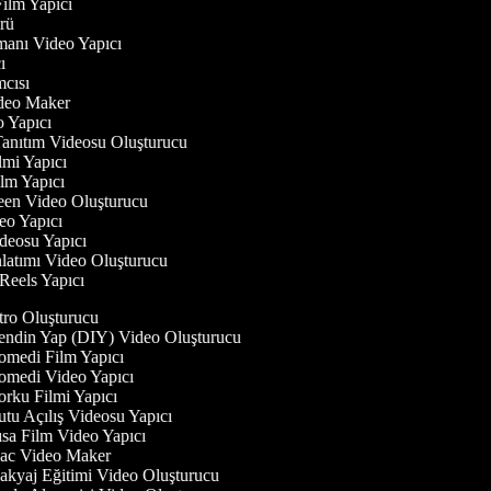
 Film Yapıcı
törü
gmanı Video Yapıcı
cı
ımcısı
Video Maker
eo Yapıcı
Tanıtım Videosu Oluşturucu
ilmi Yapıcı
Film Yapıcı
reen Video Oluşturucu
deo Yapıcı
ideosu Yapıcı
nlatımı Video Oluşturucu
 Reels Yapıcı
tro Oluşturucu
ndin Yap (DIY) Video Oluşturucu
medi Film Yapıcı
medi Video Yapıcı
rku Filmi Yapıcı
tu Açılış Videosu Yapıcı
sa Film Video Yapıcı
c Video Maker
kyaj Eğitimi Video Oluşturucu