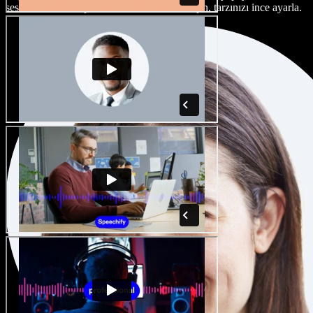
seslendirme sanatçısı ve aksan arasından seçin, tarzınızı ince ayarla.