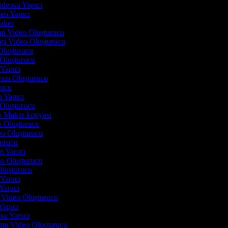
Videosu Yapıcı
deo Yapıcı
Maker
imi Video Oluşturucu
işi Video Oluşturucu
Oluşturucu
 Oluşturucu
 Yapıcı
yazı Oluşturucu
urucu
u Yapıcı
 Oluşturucu
eo Maker kopyası
eo Oluşturucu
deo Oluşturucu
turucu
lm Yapıcı
eo Oluşturucu
 Oluşturucu
i Yapıcı
 Yapıcı
n Video Oluşturucu
 Yapıcı
osu Yapıcı
tımı Video Oluşturucu