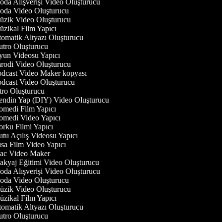
da Alışverişi Video Oluşturucu
da Video Oluşturucu
zik Video Oluşturucu
zikal Film Yapıcı
omatik Altyazı Oluşturucu
tro Oluşturucu
un Videosu Yapıcı
rodi Video Oluşturucu
dcast Video Maker kopyası
dcast Video Oluşturucu
tro Oluşturucu
ndin Yap (DIY) Video Oluşturucu
medi Film Yapıcı
medi Video Yapıcı
rku Filmi Yapıcı
tu Açılış Videosu Yapıcı
sa Film Video Yapıcı
c Video Maker
kyaj Eğitimi Video Oluşturucu
da Alışverişi Video Oluşturucu
da Video Oluşturucu
zik Video Oluşturucu
zikal Film Yapıcı
omatik Altyazı Oluşturucu
tro Oluşturucu