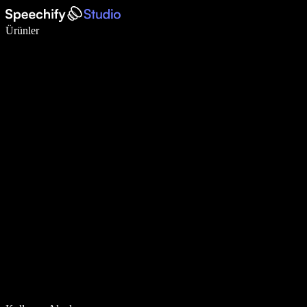
Sesli yazmayla 5 kat daha hızlı yazın
Ürünler
Daha Fazlasını Öğrenin