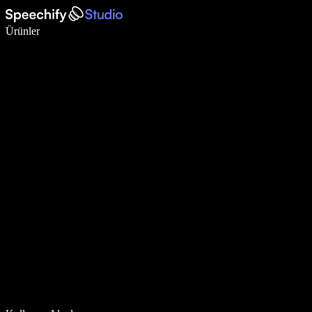
Sesli yazmayla 5 kat daha hızlı yazın
Ürünler
Daha Fazlasını Öğrenin