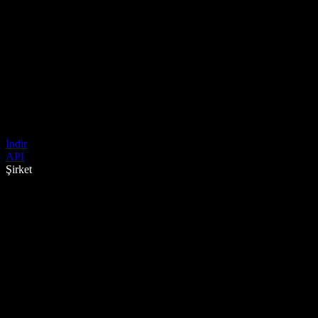
İndir
API
Şirket