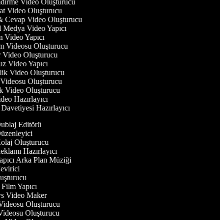
endirme Video Oluşturucu
hat Video Oluşturucu
 & Cevap Video Oluşturucu
al Medya Video Yapıcı
m Video Yapıcı
tım Videosu Oluşturucu
er Video Oluşturucu
fuz Video Yapıcı
zlik Video Oluşturucu
i Videosu Oluşturucu
ok Video Oluşturucu
ideo Hazırlayıcı
 Davetiyesi Hazırlayıcı
blaj Editörü
zenleyici
laj Oluşturucu
klamı Hazırlayıcı
pıcı Arka Plan Müziği
virici
şturucu
Film Yapıcı
 Video Maker
ideosu Oluşturucu
ideosu Oluşturucu