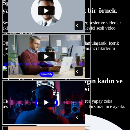
Speechify Studio ile neler
yapabileceğinize dair küçük bir örnek.
Seslendirmeler oluşturun, telifsiz stok görseller, sesler ve videolar
ekleyin, sesinizi klonlayın ve baştan sona etkileyici sesli video
projeleri hazırlayın.
Öğrenme eğrisi olmadan ve her şeye tarayıcıdan ulaşarak, içerik
üreticileri geleneksel sınırları aşabilir ve tüm yaratıcı fikirlerini
gerçeğe dönüştürebilir.
Stüdyoyu Başlat
Farklı aksanlara sahip zengin kadın ve
erkek ses seçkisi
Hiçbir proje aynı olmak zorunda değil. Yüzlerce yapay zeka
seslendirme sanatçısı ve aksan arasından seçin, tarzınızı ince ayarla.