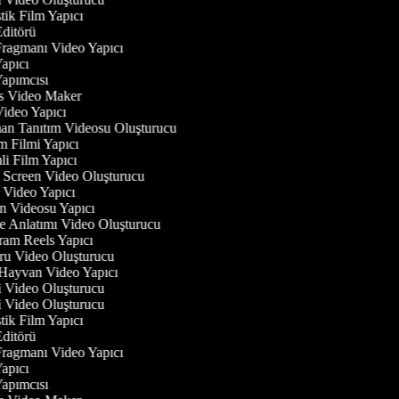
stik Film Yapıcı
 Editörü
 Fragmanı Video Yapıcı
Yapıcı
 Yapımcısı
ess Video Maker
 Video Yapıcı
man Tanıtım Videosu Oluşturucu
im Filmi Yapıcı
mli Film Yapıcı
n Screen Video Oluşturucu
r Video Yapıcı
an Videosu Yapıcı
ye Anlatımı Video Oluşturucu
gram Reels Yapıcı
uru Video Oluşturucu
l Hayvan Video Yapıcı
ci Video Oluşturucu
ci Video Oluşturucu
stik Film Yapıcı
 Editörü
 Fragmanı Video Yapıcı
Yapıcı
 Yapımcısı