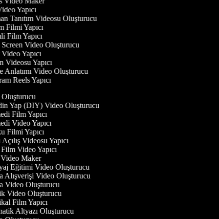
ess Video Maker
 Video Yapıcı
man Tanıtım Videosu Oluşturucu
im Filmi Yapıcı
mli Film Yapıcı
n Screen Video Oluşturucu
r Video Yapıcı
an Videosu Yapıcı
ye Anlatımı Video Oluşturucu
gram Reels Yapıcı
 Oluşturucu
in Yap (DIY) Video Oluşturucu
di Film Yapıcı
di Video Yapıcı
 Filmi Yapıcı
Açılış Videosu Yapıcı
Film Video Yapıcı
Video Maker
j Eğitimi Video Oluşturucu
Alışverişi Video Oluşturucu
 Video Oluşturucu
k Video Oluşturucu
al Film Yapıcı
tik Altyazı Oluşturucu