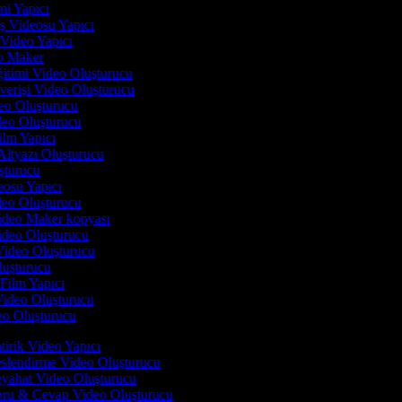
mi Yapıcı
ış Videosu Yapıcı
 Video Yapıcı
eo Maker
ğitimi Video Oluşturucu
verişi Video Oluşturucu
eo Oluşturucu
deo Oluşturucu
ilm Yapıcı
Altyazı Oluşturucu
uşturucu
eosu Yapıcı
ideo Oluşturucu
Video Maker kopyası
Video Oluşturucu
 Video Oluşturucu
luşturucu
 Film Yapıcı
 Video Oluşturucu
deo Oluşturucu
tirik Video Yapıcı
slendirme Video Oluşturucu
yahat Video Oluşturucu
ru & Cevap Video Oluşturucu