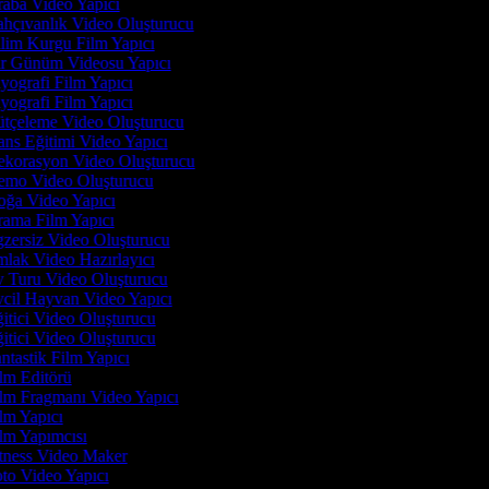
aba Video Yapıcı
hçıvanlık Video Oluşturucu
lim Kurgu Film Yapıcı
r Günüm Videosu Yapıcı
yografi Film Yapıcı
yografi Film Yapıcı
tçeleme Video Oluşturucu
ns Eğitimi Video Yapıcı
korasyon Video Oluşturucu
mo Video Oluşturucu
ğa Video Yapıcı
ama Film Yapıcı
zersiz Video Oluşturucu
lak Video Hazırlayıcı
 Turu Video Oluşturucu
cil Hayvan Video Yapıcı
itici Video Oluşturucu
itici Video Oluşturucu
ntastik Film Yapıcı
lm Editörü
lm Fragmanı Video Yapıcı
lm Yapıcı
lm Yapımcısı
tness Video Maker
to Video Yapıcı