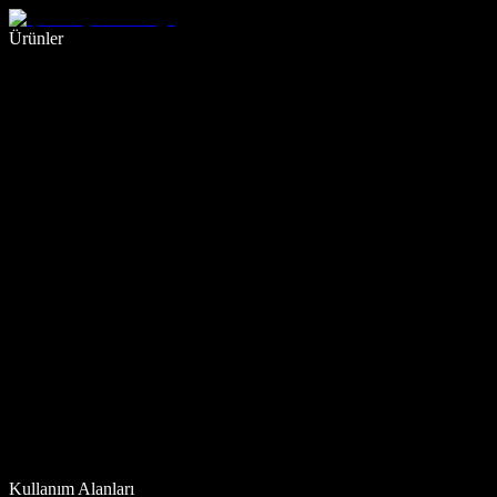
Sesli yazmayla 5 kat daha hızlı yazın
Ürünler
Daha Fazlasını Öğrenin
Kullanım Alanları