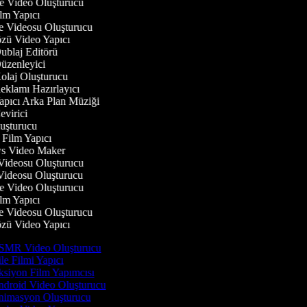
 Video Oluşturucu
lm Yapıcı
 Videosu Oluşturucu
zü Video Yapıcı
blaj Editörü
zenleyici
laj Oluşturucu
klamı Hazırlayıcı
pıcı Arka Plan Müziği
virici
şturucu
Film Yapıcı
 Video Maker
ideosu Oluşturucu
ideosu Oluşturucu
 Video Oluşturucu
lm Yapıcı
 Videosu Oluşturucu
zü Video Yapıcı
MR Video Oluşturucu
le Filmi Yapıcı
siyon Film Yapımcısı
droid Video Oluşturucu
imasyon Oluşturucu