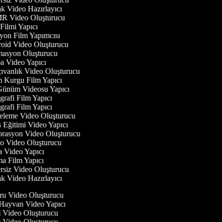
 Video Hazırlayıcı
 Video Oluşturucu
Filmi Yapıcı
on Film Yapımcısı
oid Video Oluşturucu
asyon Oluşturucu
 Video Yapıcı
vanlık Video Oluşturucu
 Kurgu Film Yapıcı
Günüm Videosu Yapıcı
rafi Film Yapıcı
rafi Film Yapıcı
eleme Video Oluşturucu
Eğitimi Video Yapıcı
rasyon Video Oluşturucu
 Video Oluşturucu
 Video Yapıcı
 Film Yapıcı
siz Video Oluşturucu
 Video Hazırlayıcı
uru Video Oluşturucu
l Hayvan Video Yapıcı
ci Video Oluşturucu
ci Video Oluşturucu