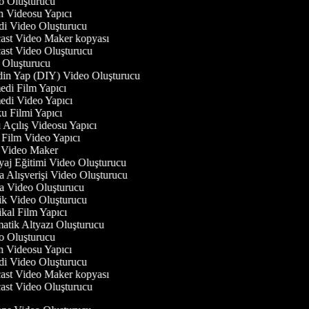
 Oluşturucu
 Videosu Yapıcı
i Video Oluşturucu
st Video Maker kopyası
st Video Oluşturucu
 Oluşturucu
in Yap (DIY) Video Oluşturucu
di Film Yapıcı
di Video Yapıcı
 Filmi Yapıcı
Açılış Videosu Yapıcı
Film Video Yapıcı
Video Maker
j Eğitimi Video Oluşturucu
Alışverişi Video Oluşturucu
 Video Oluşturucu
k Video Oluşturucu
al Film Yapıcı
tik Altyazı Oluşturucu
 Oluşturucu
 Videosu Yapıcı
i Video Oluşturucu
st Video Maker kopyası
st Video Oluşturucu