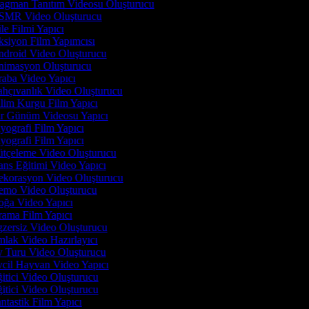
agman Tanıtım Videosu Oluşturucu
MR Video Oluşturucu
le Filmi Yapıcı
siyon Film Yapımcısı
droid Video Oluşturucu
imasyon Oluşturucu
aba Video Yapıcı
hçıvanlık Video Oluşturucu
lim Kurgu Film Yapıcı
r Günüm Videosu Yapıcı
yografi Film Yapıcı
yografi Film Yapıcı
tçeleme Video Oluşturucu
ns Eğitimi Video Yapıcı
korasyon Video Oluşturucu
mo Video Oluşturucu
ğa Video Yapıcı
ama Film Yapıcı
zersiz Video Oluşturucu
lak Video Hazırlayıcı
 Turu Video Oluşturucu
cil Hayvan Video Yapıcı
itici Video Oluşturucu
itici Video Oluşturucu
ntastik Film Yapıcı