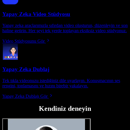
Yapay Zeka Video Stüdyosu
Yapay zeka araçlarımızla sıfırdan video oluşturun, düzenleyin ve son
haline getirin. Her şeyi tek yerde toplayan eksiksiz video stüdyonuz.
Video Stüdyosunu Gör
Yapay Zeka Dublaj
Tek tıkla videonuzu istediğiniz dile uyarlayın. Konuşmacının ses
rengini, tonlamasını ve hızını birebir yakalayın.
Yapay Zeka Dublajı Gör
Kendiniz deneyin