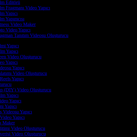
lm Editörü
lm Fragmanı Video Yapıcı
lm Yapıcı
lm Yapımcısı
tness Video Maker
to Video Yapıcı
agman Tanıtım Videosu Oluşturucu
ilmi Yapıcı
ilm Yapıcı
reen Video Oluşturucu
deo Yapıcı
ideosu Yapıcı
nlatımı Video Oluşturucu
 Reels Yapıcı
şturucu
ap (DIY) Video Oluşturucu
ilm Yapıcı
ideo Yapıcı
mi Yapıcı
ış Videosu Yapıcı
 Video Yapıcı
eo Maker
ğitimi Video Oluşturucu
verişi Video Oluşturucu