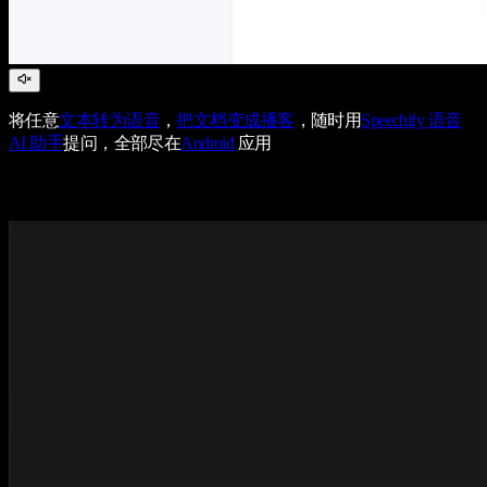
将任意
文本转为语音
，
把文档变成播客
，随时用
Speechify 语音
AI 助手
提问，全部尽在
Android
应用