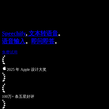
Speechify 企业及教育版
Speechify for Work
Speechify DSA 方案
SIMBA 语音助手
Speechify
,
文本转语音
。
Speechify 开发者平台
语音输入
。
即问即答
。
免费试用
2025 年 Apple 设计大奖
100万+ 条五星好评