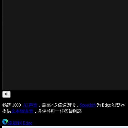
畅选 1000+
AI 声音
，最高 4.5 倍速朗读，
Speechify
为 Edge 浏览器
提供
文本转语音
，并像导师一样答疑解惑
添加到 Edge