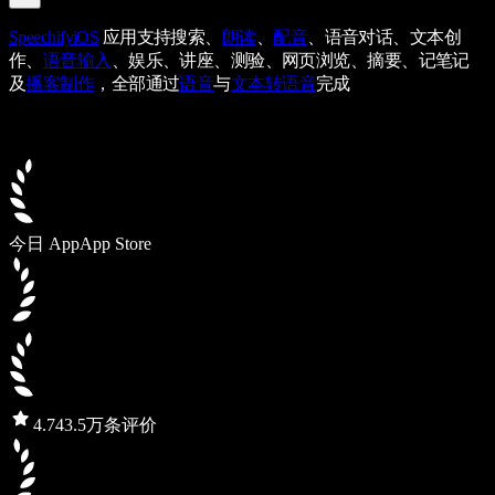
Speechify
iOS
应用支持搜索、
朗读
、
配音
、语音对话、文本创
作、
语音输入
、娱乐、讲座、测验、网页浏览、摘要、记笔记
及
播客制作
，全部通过
语音
与
文本转语音
完成
今日 App
App Store
4.7
43.5万条评价