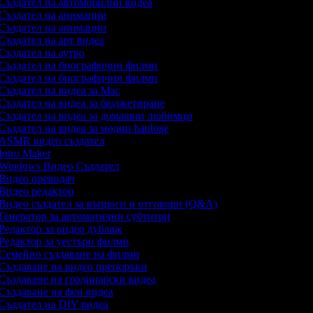
Създател на автомобилни видеа
Създател на анимации
Създател на анимации
Създател на арт видеа
Създател на аутро
Създател на биографични филми
Създател на биографични филми
Създател на видеа за Mac
Създател на видеа за бюджетиране
Създател на видеа за домашни любимци
Създател на видеа за модни haulове
ASMR видео създател
Intro Maker
Windows Видео Създател
Видео преводач
Видео редактор
Видео създател за въпроси и отговори (Q&A)
Генератор за автоматични субтитри
Редактор за видео дублаж
Редактор за уестърн филми
Семейно създаване на филми
Създаване на видео препоръки
Създаване на градинарски видеа
Създаване на фен видеа
Създател на DIY видеа