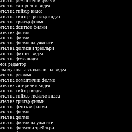
ател на романтични филми
тел на сатирични видеа
тел на тийзър видеа
тел на тийзър трейлър видеа
ател на трилър филми
ател на фентъзи филми
ател на филми
ател на филми
тел на филми на ужасите
ател на филмови трейлъри
тел на фитнес видеа
тел на фото видеа
ов редактор
а музика за създаване на видеа
тел на реклами
ател на романтични филми
тел на сатирични видеа
тел на тийзър видеа
тел на тийзър трейлър видеа
ател на трилър филми
ател на фентъзи филми
ател на филми
ател на филми
тел на филми на ужасите
ател на филмови трейлъри