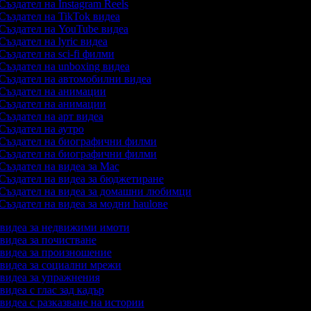
Създател на Instagram Reels
Създател на TikTok видеа
Създател на YouTube видеа
Създател на lyric видеа
Създател на sci-fi филми
Създател на unboxing видеа
Създател на автомобилни видеа
Създател на анимации
Създател на анимации
Създател на арт видеа
Създател на аутро
Създател на биографични филми
Създател на биографични филми
Създател на видеа за Mac
Създател на видеа за бюджетиране
Създател на видеа за домашни любимци
Създател на видеа за модни haulове
а видеа за недвижими имоти
 видеа за почистване
а видеа за произношение
а видеа за социални мрежи
а видеа за упражнения
 видеа с глас зад кадър
 видеа с разказване на истории