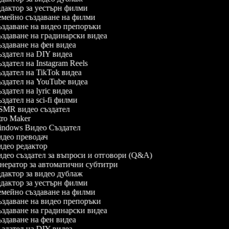
дактор за уестърн филми
мейно създаване на филми
здаване на видео препоръки
здаване на градинарски видеа
здаване на фен видеа
здател на DIY видеа
здател на Instagram Reels
здател на TikTok видеа
здател на YouTube видеа
здател на lyric видеа
здател на sci-fi филми
MR видео създател
tro Maker
ndows Видео Създател
део преводач
део редактор
део създател за въпроси и отговори (Q&A)
нератор за автоматични субтитри
дактор за видео дублаж
дактор за уестърн филми
мейно създаване на филми
здаване на видео препоръки
здаване на градинарски видеа
здаване на фен видеа
здател на DIY видеа