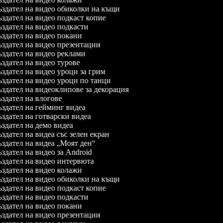
здател на видео обиколки на къщи
здател на видео подкаст копие
здател на видео подкасти
здател на видео покани
здател на видео презентации
здател на видео реклами
здател на видео турове
здател на видео уроци за грим
здател на видео уроци по танци
здател на видеоклипове за декорация
здател на влогове
здател на гейминг видеа
здател на готварски видеа
здател на демо видеа
здател на видеа със зелен екран
здател на видеа „Моят ден“
здател на видео за Android
здател на видео интервюта
здател на видео колажи
здател на видео обиколки на къщи
здател на видео подкаст копие
здател на видео подкасти
здател на видео покани
здател на видео презентации