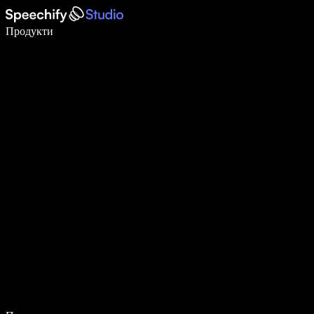
Пишете 5× по-бързо с гласово въвеждане
Продукти
Научете повече