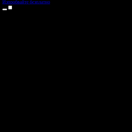
Изпробвайте безплатно
Продукти
Текст в реч
Приложения за iPhone и iPad
Приложение за Android
Разширение за Chrome
Разширение за Edge
Уеб приложение
Приложение за Mac
Приложение за Windows
AI генератор на глас
Гласов запис
Дублаж