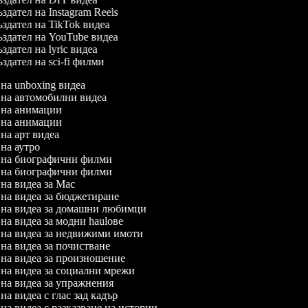
здател на Instagram Reels
здател на TikTok видеа
здател на YouTube видеа
здател на lyric видеа
здател на sci-fi филми
л на unboxing видеа
л на автомобилни видеа
л на анимации
л на анимации
л на арт видеа
л на аутро
л на биографични филми
л на биографични филми
л на видеа за Mac
л на видеа за бюджетиране
л на видеа за домашни любимци
 на видеа за модни haulове
л на видеа за недвижими имоти
л на видеа за почистване
л на видеа за произношение
л на видеа за социални мрежи
л на видеа за упражнения
 на видеа с глас зад кадър
 на видеа с разказване на истории