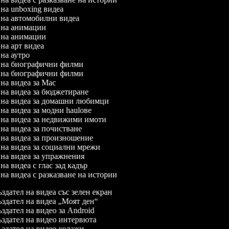
л на unboxing видеа
л на автомобилни видеа
л на анимации
л на анимации
л на арт видеа
л на аутро
л на биографични филми
л на биографични филми
л на видеа за Mac
л на видеа за бюджетиране
л на видеа за домашни любимци
 на видеа за модни haulове
л на видеа за недвижими имоти
л на видеа за почистване
л на видеа за произношение
л на видеа за социални мрежи
л на видеа за упражнения
 на видеа с глас зад кадър
 на видеа с разказване на истории
здател на видеа със зелен екран
здател на видеа „Моят ден“
здател на видео за Android
здател на видео интервюта
здател на видео колажи