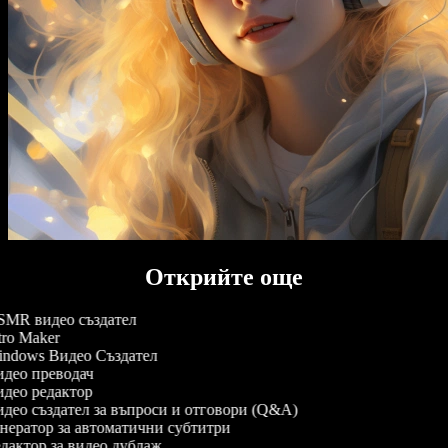
Открийте още
MR видео създател
tro Maker
ndows Видео Създател
део преводач
део редактор
део създател за въпроси и отговори (Q&A)
нератор за автоматични субтитри
дактор за видео дублаж