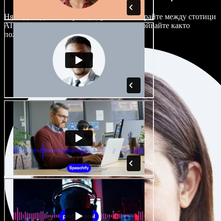
Няма два еднакво звучащи проекта. Избирайте между стотици
AI гласови актьори и акценти и ги настройвайте както
пожелаете.