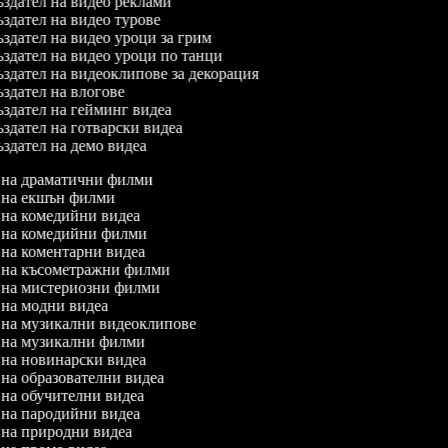
здател на видео реклами
здател на видео турове
здател на видео уроци за грим
здател на видео уроци по танци
здател на видеоклипове за декорация
здател на влогове
здател на гейминг видеа
здател на готварски видеа
здател на демо видеа
л на драматични филми
л на екшън филми
л на комедийни видеа
л на комедийни филми
л на коментарни видеа
л на късометражни филми
л на мистериозни филми
л на модни видеа
л на музикални видеоклипове
л на музикални филми
л на новинарски видеа
л на образователни видеа
л на обучителни видеа
л на пародийни видеа
л на природни видеа