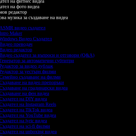
тел на фитнес видеа
тел на фото видеа
ов редактор
а музика за създаване на видеа
ASMR видео създател
Intro Maker
Windows Видео Създател
Видео преводач
Видео редактор
Видео създател за въпроси и отговори (Q&A)
Генератор за автоматични субтитри
Редактор за видео дублаж
Редактор за уестърн филми
Семейно създаване на филми
Създаване на видео препоръки
Създаване на градинарски видеа
Създаване на фен видеа
Създател на DIY видеа
Създател на Instagram Reels
Създател на TikTok видеа
Създател на YouTube видеа
Създател на lyric видеа
Създател на sci-fi филми
Създател на unboxing видеа