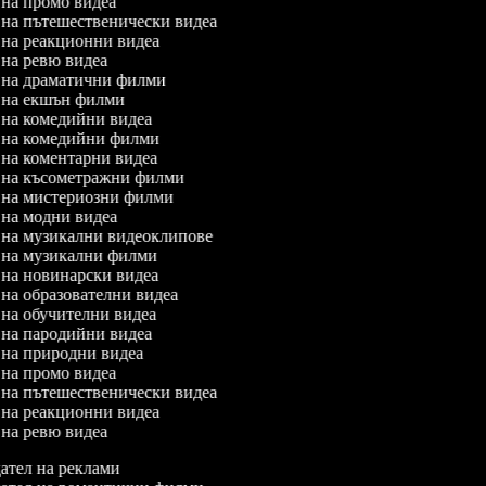
л на промо видеа
л на пътешественически видеа
л на реакционни видеа
л на ревю видеа
л на драматични филми
л на екшън филми
л на комедийни видеа
л на комедийни филми
л на коментарни видеа
л на късометражни филми
л на мистериозни филми
л на модни видеа
л на музикални видеоклипове
л на музикални филми
л на новинарски видеа
л на образователни видеа
л на обучителни видеа
л на пародийни видеа
л на природни видеа
л на промо видеа
л на пътешественически видеа
л на реакционни видеа
л на ревю видеа
тел на реклами