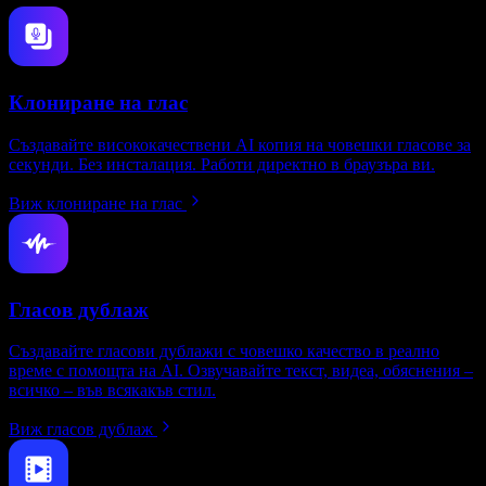
Клониране на глас
Създавайте висококачествени AI копия на човешки гласове за
секунди. Без инсталация. Работи директно в браузъра ви.
Виж клониране на глас
Гласов дублаж
Създавайте гласови дублажи с човешко качество в реално
време с помощта на AI. Озвучавайте текст, видеа, обяснения –
всичко – във всякакъв стил.
Виж гласов дублаж