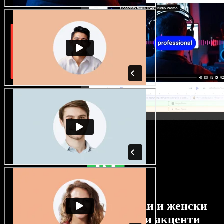
Огромен избор от мъжки и женски
гласове с най-различни акценти