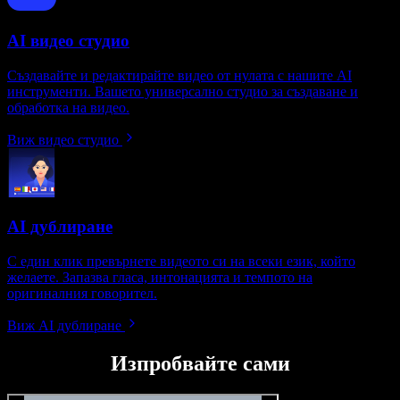
AI видео студио
Създавайте и редактирайте видео от нулата с нашите AI
инструменти. Вашето универсално студио за създаване и
обработка на видео.
Виж видео студио
AI дублиране
С един клик превърнете видеото си на всеки език, който
желаете. Запазва гласа, интонацията и темпото на
оригиналния говорител.
Виж AI дублиране
Изпробвайте сами