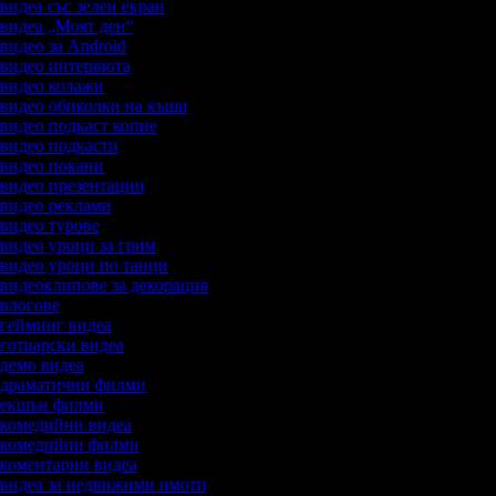
 видеа със зелен екран
а видеа „Моят ден“
 видео за Android
а видео интервюта
а видео колажи
а видео обиколки на къщи
а видео подкаст копие
а видео подкасти
а видео покани
а видео презентации
а видео реклами
а видео турове
а видео уроци за грим
а видео уроци по танци
а видеоклипове за декорация
а влогове
а гейминг видеа
а готварски видеа
а демо видеа
а драматични филми
а екшън филми
а комедийни видеа
а комедийни филми
а коментарни видеа
а видеа за недвижими имоти