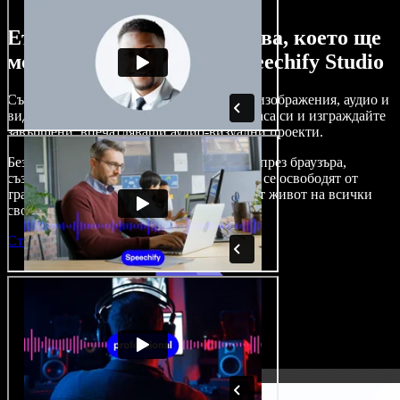
Ето само малка част от това, което ще
можете да правите със Speechify Studio
Създавайте дублажи, добавяйте стокови изображения, аудио и
видео без авторски права, клонирайте гласа си и изграждайте
завършени, впечатляващи аудио-визуални проекти.
Без крива на обучение и с достъп изцяло през браузъра,
създателите на съдържание вече могат да се освободят от
традиционните ограничения и да вдъхнат живот на всички
свои креативни идеи.
Стартирай Studio