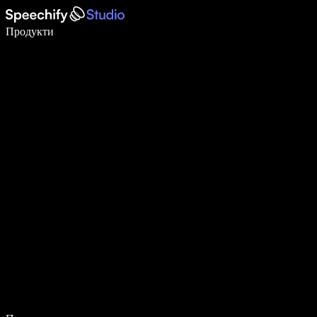
Пишете 5× по-бързо с гласово въвеждане
Продукти
Научете повече