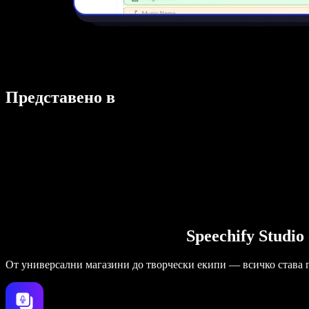
Представено в
Speechify Studi
От универсални магазини до творчески екипи — всичко става 