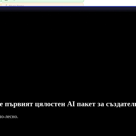
o е първият цялостен AI пакет за създате
по-лесно.