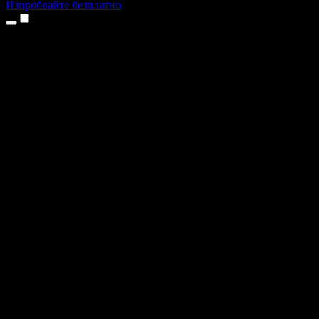
Изпробвайте безплатно
Продукти
Текст в реч
Приложения за iPhone и iPad
Приложение за Android
Разширение за Chrome
Разширение за Edge
Уеб приложение
Приложение за Mac
Приложение за Windows
AI генератор на глас
Гласов запис
Дублаж