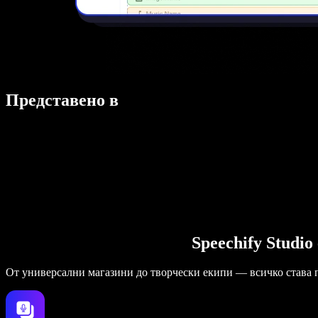
Представено в
Speechify Studi
От универсални магазини до творчески екипи — всичко става 