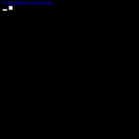
Изпробвайте безплатно
Продукти
Текст в реч
Приложения за iPhone и iPad
Приложение за Android
Разширение за Chrome
Разширение за Edge
Уеб приложение
Приложение за Mac
Приложение за Windows
AI генератор на глас
Гласов запис
Дублаж