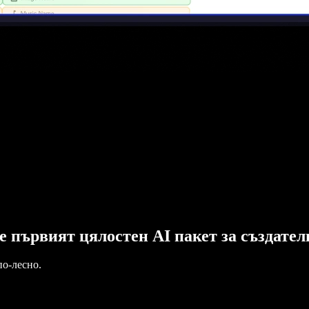
o е първият цялостен AI пакет за създате
по-лесно.