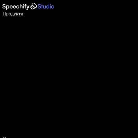
Пишете 5× по-бързо с гласово въвеждане
Продукти
Научете повече