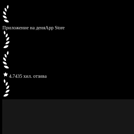
Приложение на деня
App Store
4.7
435 хил. отзива