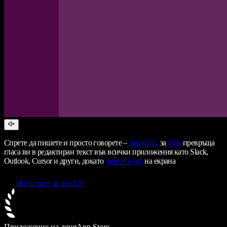
Спрете да пишете и просто говорете –
Speechify
за
Mac
превръща
гласа ви в редактиран текст във всички приложения като Slack,
Outlook, Cursor и други, докато
чете всичко
на екрана
Изтеглете за macOS
Приложение на деня
App Store