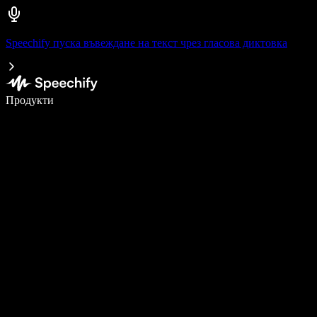
Speechify пуска въвеждане на текст чрез гласова диктовка
Пишете 5× по-бързо с гласово въвеждане
Продукти
Научете повече