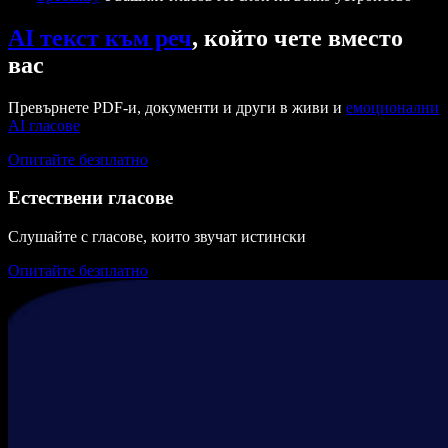
AI текст към реч
, който чете вместо
вас
Превърнете PDF-и, документи и други в живи и
емоционални
AI гласове
Опитайте безплатно
Естествени гласове
Слушайте с гласове, които звучат истински
Опитайте безплатно