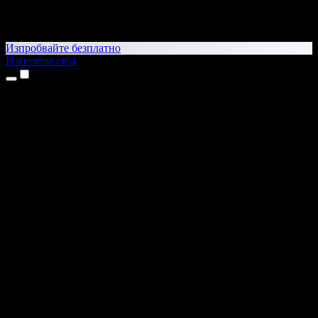
Изпробвайте безплатно
Изтеглете сега
Продукти
Текст в реч
Приложения за iPhone и iPad
Приложение за Android
Разширение за Chrome
Разширение за Edge
Уеб приложение
Приложение за Mac
Приложение за Windows