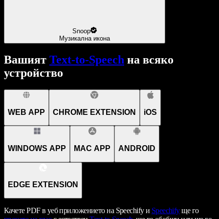
Snoop
Музикална икона
Вашият
Text-to-Speech
на всяко
устройство
WEB APP
CHROME EXTENSION
iOS
WINDOWS APP
MAC APP
ANDROID
EDGE EXTENSION
Качете PDF в уеб приложението на Speechify и
Speechify
ще го