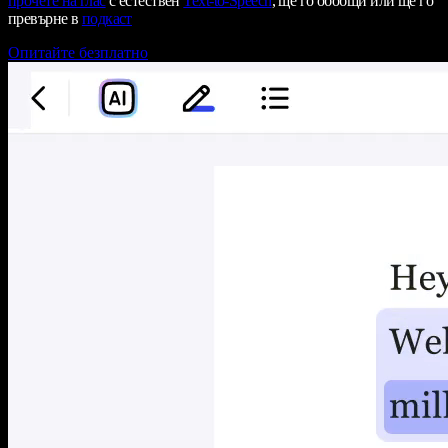
прочете на глас
с естествен
Text-to-Speech
, ще го обобщи или ще го
превърне в
подкаст
Опитайте безплатно