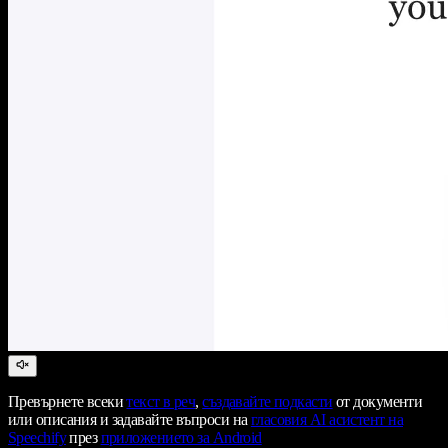
Превърнете всеки
текст в реч
,
създавайте подкасти
от документи
или описания и задавайте въпроси на
гласовия AI асистент на
Speechify
през
приложението за Android