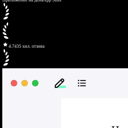
4.7
435 хил. отзива