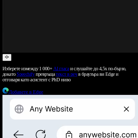
Изберете измежду 1 000+
AI гласа
и слушайте до 4,5x по-бързо,
докато
Speechify
превръща
текст в реч
в браузъра ви Edge и
отговаря като асистент с PhD ниво
Добавете в Edge