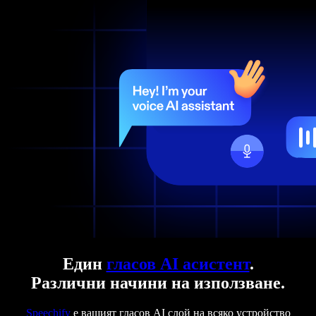
Един
гласов AI асистент
.
Различни начини на използване.
Speechify
е вашият гласов AI слой на всяко устройство