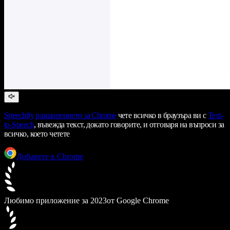
Speechify
разширението за Chrome
чете всичко в браузъра ви с
Text-
to-Speech
, въвежда текст, докато говорите, и отговаря на въпроси за
всичко, което четете
Добавете в Chrome
Любимо приложение за 2023
от Google Chrome