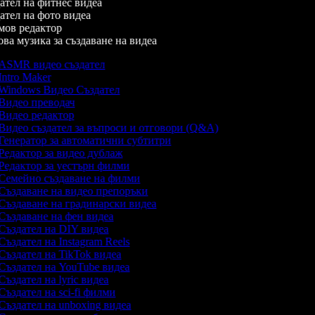
тел на фитнес видеа
тел на фото видеа
ов редактор
а музика за създаване на видеа
ASMR видео създател
Intro Maker
Windows Видео Създател
Видео преводач
Видео редактор
Видео създател за въпроси и отговори (Q&A)
Генератор за автоматични субтитри
Редактор за видео дублаж
Редактор за уестърн филми
Семейно създаване на филми
Създаване на видео препоръки
Създаване на градинарски видеа
Създаване на фен видеа
Създател на DIY видеа
Създател на Instagram Reels
Създател на TikTok видеа
Създател на YouTube видеа
Създател на lyric видеа
Създател на sci-fi филми
Създател на unboxing видеа