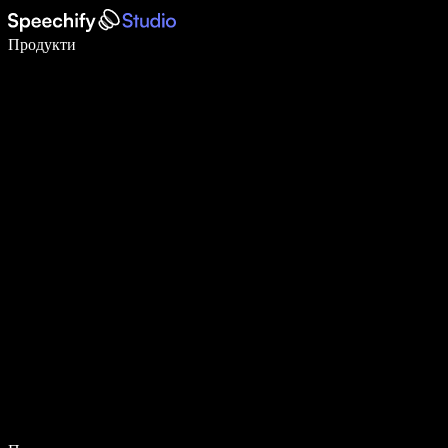
Пишете 5× по-бързо с гласово въвеждане
Продукти
Научете повече