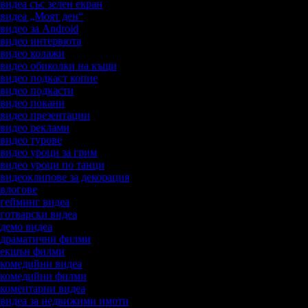
 видеа със зелен екран
а видеа „Моят ден“
 видео за Android
а видео интервюта
а видео колажи
а видео обиколки на къщи
а видео подкаст копие
а видео подкасти
а видео покани
а видео презентации
а видео реклами
а видео турове
а видео уроци за грим
а видео уроци по танци
а видеоклипове за декорация
а влогове
а гейминг видеа
а готварски видеа
а демо видеа
а драматични филми
а екшън филми
а комедийни видеа
а комедийни филми
а коментарни видеа
а видеа за недвижими имоти