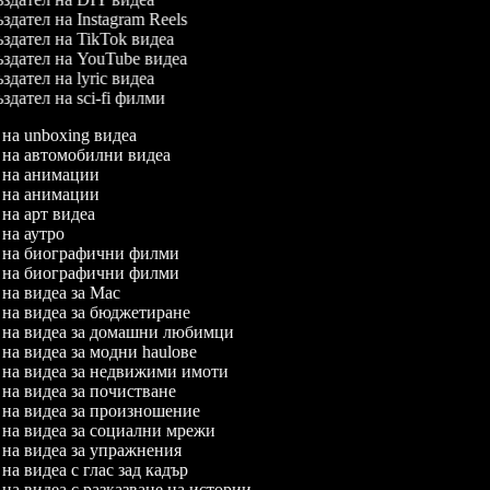
здател на Instagram Reels
здател на TikTok видеа
здател на YouTube видеа
здател на lyric видеа
здател на sci-fi филми
л на unboxing видеа
л на автомобилни видеа
л на анимации
л на анимации
л на арт видеа
л на аутро
л на биографични филми
л на биографични филми
л на видеа за Mac
л на видеа за бюджетиране
л на видеа за домашни любимци
л на видеа за модни haulове
л на видеа за недвижими имоти
л на видеа за почистване
л на видеа за произношение
л на видеа за социални мрежи
л на видеа за упражнения
 на видеа с глас зад кадър
л на видеа с разказване на истории