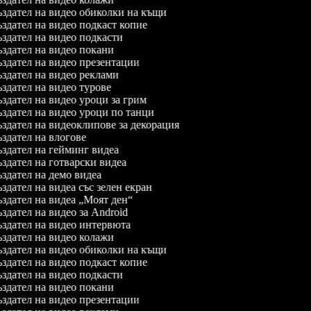
здател на видео обиколки на къщи
здател на видео подкаст копие
здател на видео подкасти
здател на видео покани
здател на видео презентации
здател на видео реклами
здател на видео турове
здател на видео уроци за грим
здател на видео уроци по танци
здател на видеоклипове за декорация
здател на влогове
здател на гейминг видеа
здател на готварски видеа
здател на демо видеа
здател на видеа със зелен екран
здател на видеа „Моят ден“
здател на видео за Android
здател на видео интервюта
здател на видео колажи
здател на видео обиколки на къщи
здател на видео подкаст копие
здател на видео подкасти
здател на видео покани
здател на видео презентации