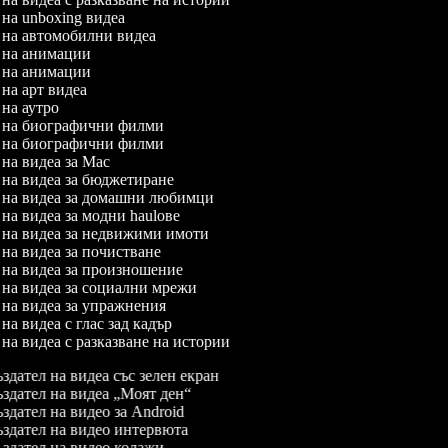
л на unboxing видеа
л на автомобилни видеа
л на анимации
л на анимации
л на арт видеа
л на аутро
л на биографични филми
л на биографични филми
л на видеа за Mac
л на видеа за бюджетиране
л на видеа за домашни любимци
л на видеа за модни haulове
л на видеа за недвижими имоти
л на видеа за почистване
л на видеа за произношение
л на видеа за социални мрежи
л на видеа за упражнения
 на видеа с глас зад кадър
л на видеа с разказване на истории
здател на видеа със зелен екран
здател на видеа „Моят ден“
здател на видео за Android
здател на видео интервюта
здател на видео колажи