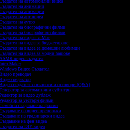
Създател на автомобилни видеа
Създател на анимации
Създател на анимации
Създател на арт видеа
Създател на аутро
Създател на биографични филми
Създател на биографични филми
Създател на видеа за Mac
Създател на видеа за бюджетиране
Създател на видеа за домашни любимци
Създател на видеа за модни haulове
ASMR видео създател
Intro Maker
Windows Видео Създател
Видео преводач
Видео редактор
Видео създател за въпроси и отговори (Q&A)
Генератор за автоматични субтитри
Редактор за видео дублаж
Редактор за уестърн филми
Семейно създаване на филми
Създаване на видео препоръки
Създаване на градинарски видеа
Създаване на фен видеа
Създател на DIY видеа