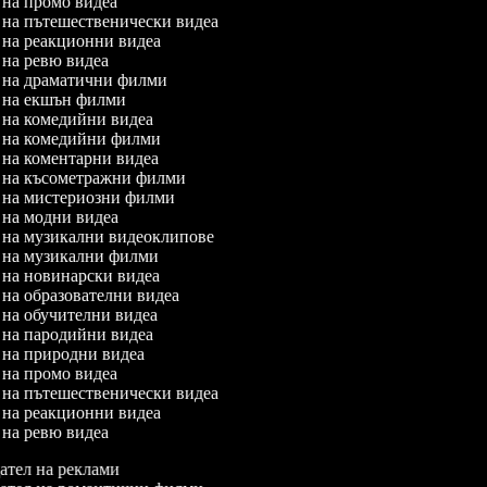
л на промо видеа
л на пътешественически видеа
л на реакционни видеа
л на ревю видеа
л на драматични филми
л на екшън филми
л на комедийни видеа
л на комедийни филми
л на коментарни видеа
л на късометражни филми
л на мистериозни филми
л на модни видеа
л на музикални видеоклипове
л на музикални филми
л на новинарски видеа
л на образователни видеа
л на обучителни видеа
л на пародийни видеа
л на природни видеа
л на промо видеа
л на пътешественически видеа
л на реакционни видеа
л на ревю видеа
тел на реклами