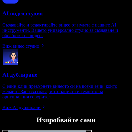
AI видео студио
Създавайте и редактирайте видео от нулата с нашите AI
инструменти. Вашето универсално студио за създаване и
обработка на видео.
Виж видео студио
AI дублиране
С един клик превърнете видеото си на всеки език, който
желаете. Запазва гласа, интонацията и темпото на
оригиналния говорител.
Виж AI дублиране
Изпробвайте сами