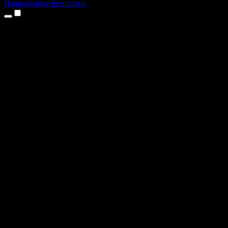
Изпробвайте безплатно
Продукти
Текст в реч
Приложения за iPhone и iPad
Приложение за Android
Разширение за Chrome
Разширение за Edge
Уеб приложение
Приложение за Mac
Приложение за Windows
AI генератор на глас
Гласов запис
Дублаж