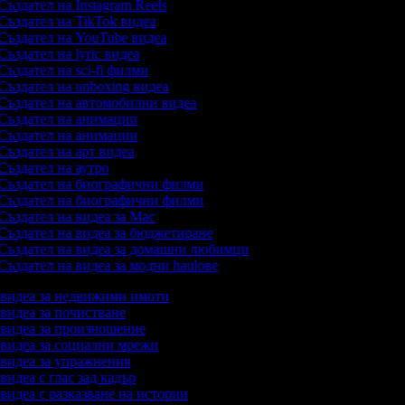
Създател на Instagram Reels
Създател на TikTok видеа
Създател на YouTube видеа
Създател на lyric видеа
Създател на sci-fi филми
Създател на unboxing видеа
Създател на автомобилни видеа
Създател на анимации
Създател на анимации
Създател на арт видеа
Създател на аутро
Създател на биографични филми
Създател на биографични филми
Създател на видеа за Mac
Създател на видеа за бюджетиране
Създател на видеа за домашни любимци
Създател на видеа за модни haulове
а видеа за недвижими имоти
 видеа за почистване
а видеа за произношение
а видеа за социални мрежи
а видеа за упражнения
 видеа с глас зад кадър
 видеа с разказване на истории