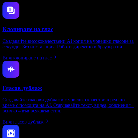
Клониране на глас
Създавайте висококачествени AI копия на човешки гласове за
секунди. Без инсталация. Работи директно в браузъра ви.
Виж клониране на глас
Гласов дублаж
Създавайте гласови дублажи с човешко качество в реално
време с помощта на AI. Озвучавайте текст, видеа, обяснения –
всичко – във всякакъв стил.
Виж гласов дублаж