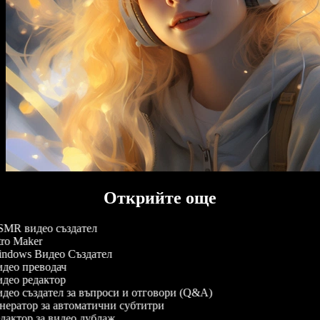
Открийте още
MR видео създател
tro Maker
ndows Видео Създател
део преводач
део редактор
део създател за въпроси и отговори (Q&A)
нератор за автоматични субтитри
дактор за видео дублаж