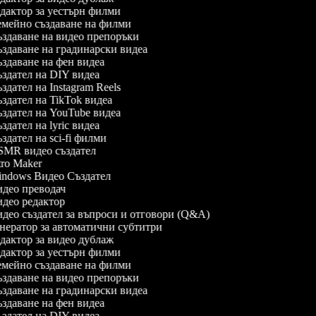
дактор за уестърн филми
мейно създаване на филми
здаване на видео препоръки
здаване на градинарски видеа
здаване на фен видеа
здател на DIY видеа
здател на Instagram Reels
здател на TikTok видеа
здател на YouTube видеа
здател на lyric видеа
здател на sci-fi филми
MR видео създател
tro Maker
ndows Видео Създател
део преводач
део редактор
део създател за въпроси и отговори (Q&A)
нератор за автоматични субтитри
дактор за видео дублаж
дактор за уестърн филми
мейно създаване на филми
здаване на видео препоръки
здаване на градинарски видеа
здаване на фен видеа
здател на DIY видеа