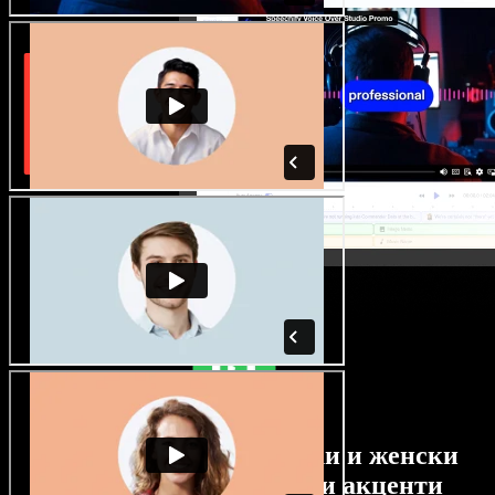
Огромен избор от мъжки и женски
гласове с най-различни акценти