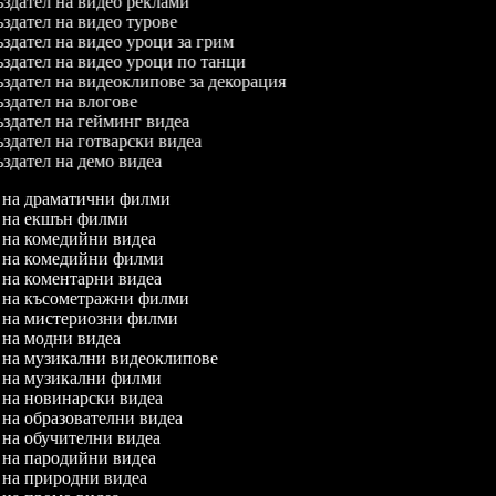
здател на видео реклами
здател на видео турове
здател на видео уроци за грим
здател на видео уроци по танци
здател на видеоклипове за декорация
здател на влогове
здател на гейминг видеа
здател на готварски видеа
здател на демо видеа
л на драматични филми
л на екшън филми
л на комедийни видеа
л на комедийни филми
л на коментарни видеа
л на късометражни филми
л на мистериозни филми
л на модни видеа
л на музикални видеоклипове
л на музикални филми
л на новинарски видеа
л на образователни видеа
л на обучителни видеа
л на пародийни видеа
л на природни видеа