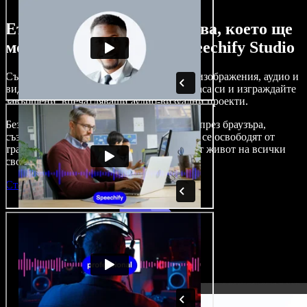
Ето само малка част от това, което ще
можете да правите със Speechify Studio
Създавайте дублажи, добавяйте стокови изображения, аудио и
видео без авторски права, клонирайте гласа си и изграждайте
завършени, впечатляващи аудио-визуални проекти.
Без крива на обучение и с достъп изцяло през браузъра,
създателите на съдържание вече могат да се освободят от
традиционните ограничения и да вдъхнат живот на всички
свои креативни идеи.
Стартирай Studio