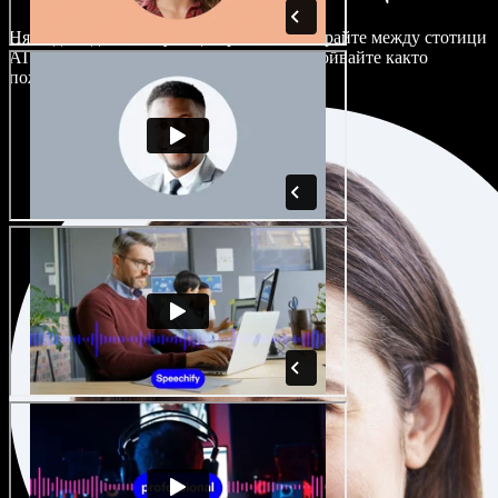
Няма два еднакво звучащи проекта. Избирайте между стотици
AI гласови актьори и акценти и ги настройвайте както
пожелаете.