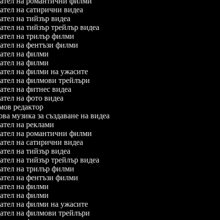
ател на романтични филми
тел на сатирични видеа
тел на тийзър видеа
тел на тийзър трейлър видеа
тел на трилър филми
тел на фентъзи филми
ател на филми
ател на филми
тел на филми на ужасите
ател на филмови трейлъри
тел на фитнес видеа
тел на фото видеа
ов редактор
а музика за създаване на видеа
тел на реклами
ател на романтични филми
тел на сатирични видеа
тел на тийзър видеа
тел на тийзър трейлър видеа
тел на трилър филми
тел на фентъзи филми
ател на филми
ател на филми
тел на филми на ужасите
ател на филмови трейлъри