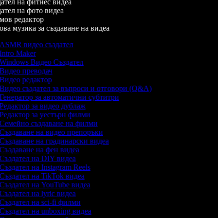
ател на фитнес видеа
тел на фото видеа
ов редактор
а музика за създаване на видеа
ASMR видео създател
Intro Maker
Windows Видео Създател
Видео преводач
Видео редактор
Видео създател за въпроси и отговори (Q&A)
Генератор за автоматични субтитри
Редактор за видео дублаж
Редактор за уестърн филми
Семейно създаване на филми
Създаване на видео препоръки
Създаване на градинарски видеа
Създаване на фен видеа
Създател на DIY видеа
Създател на Instagram Reels
Създател на TikTok видеа
Създател на YouTube видеа
Създател на lyric видеа
Създател на sci-fi филми
Създател на unboxing видеа