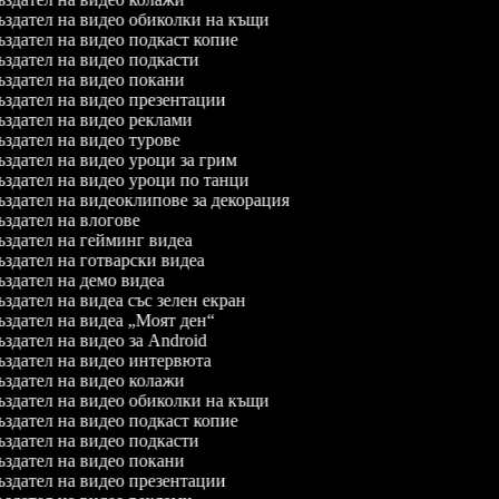
здател на видео обиколки на къщи
здател на видео подкаст копие
здател на видео подкасти
здател на видео покани
здател на видео презентации
здател на видео реклами
здател на видео турове
здател на видео уроци за грим
здател на видео уроци по танци
здател на видеоклипове за декорация
здател на влогове
здател на гейминг видеа
здател на готварски видеа
здател на демо видеа
здател на видеа със зелен екран
здател на видеа „Моят ден“
здател на видео за Android
здател на видео интервюта
здател на видео колажи
здател на видео обиколки на къщи
здател на видео подкаст копие
здател на видео подкасти
здател на видео покани
здател на видео презентации