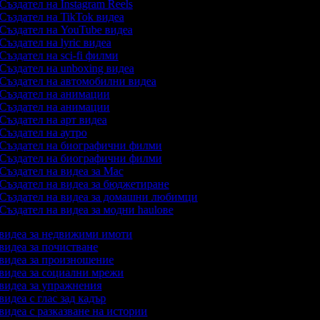
Създател на Instagram Reels
Създател на TikTok видеа
Създател на YouTube видеа
Създател на lyric видеа
Създател на sci-fi филми
Създател на unboxing видеа
Създател на автомобилни видеа
Създател на анимации
Създател на анимации
Създател на арт видеа
Създател на аутро
Създател на биографични филми
Създател на биографични филми
Създател на видеа за Mac
Създател на видеа за бюджетиране
Създател на видеа за домашни любимци
Създател на видеа за модни haulове
а видеа за недвижими имоти
 видеа за почистване
а видеа за произношение
а видеа за социални мрежи
 видеа за упражнения
 видеа с глас зад кадър
 видеа с разказване на истории