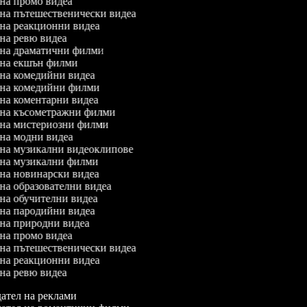
л на промо видеа
л на пътешественически видеа
л на реакционни видеа
л на ревю видеа
л на драматични филми
л на екшън филми
л на комедийни видеа
л на комедийни филми
л на коментарни видеа
л на късометражни филми
л на мистериозни филми
л на модни видеа
л на музикални видеоклипове
л на музикални филми
л на новинарски видеа
л на образователни видеа
л на обучителни видеа
л на пародийни видеа
л на природни видеа
л на промо видеа
л на пътешественически видеа
л на реакционни видеа
л на ревю видеа
ател на реклами