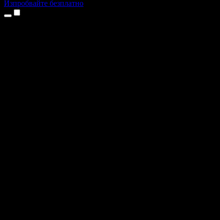
Изпробвайте безплатно
Продукти
Текст в реч
Приложения за iPhone и iPad
Приложение за Android
Разширение за Chrome
Разширение за Edge
Уеб приложение
Приложение за Mac
Приложение за Windows
AI генератор на глас
Гласов запис
Дублаж