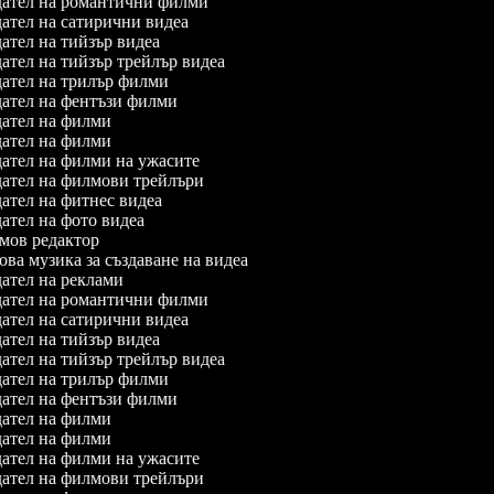
ател на романтични филми
ател на сатирични видеа
тел на тийзър видеа
тел на тийзър трейлър видеа
ател на трилър филми
ател на фентъзи филми
ател на филми
ател на филми
ател на филми на ужасите
ател на филмови трейлъри
ател на фитнес видеа
тел на фото видеа
ов редактор
а музика за създаване на видеа
ател на реклами
ател на романтични филми
ател на сатирични видеа
тел на тийзър видеа
тел на тийзър трейлър видеа
ател на трилър филми
ател на фентъзи филми
ател на филми
ател на филми
ател на филми на ужасите
ател на филмови трейлъри