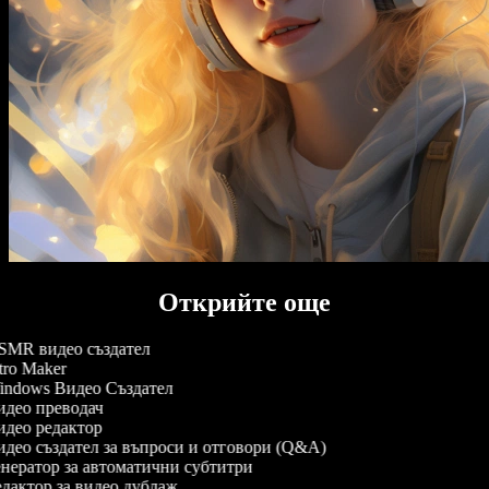
Открийте още
MR видео създател
tro Maker
ndows Видео Създател
део преводач
део редактор
део създател за въпроси и отговори (Q&A)
нератор за автоматични субтитри
дактор за видео дублаж