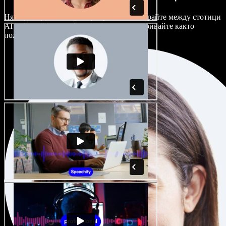
Няма два еднакво звучащи проекта. Избирайте между стотици
AI гласови актьори и акценти и ги настройвайте както
пожелаете.