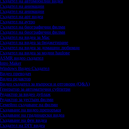
Създател на автомобилни видеа
Създател на анимации
Създател на анимации
Създател на арт видеа
Създател на аутро
Създател на биографични филми
Създател на биографични филми
Създател на видеа за Mac
Създател на видеа за бюджетиране
Създател на видеа за домашни любимци
Създател на видеа за модни haulове
ASMR видео създател
Intro Maker
Windows Видео Създател
Видео преводач
Видео редактор
Видео създател за въпроси и отговори (Q&A)
Генератор за автоматични субтитри
Редактор за видео дублаж
Редактор за уестърн филми
Семейно създаване на филми
Създаване на видео препоръки
Създаване на градинарски видеа
Създаване на фен видеа
Създател на DIY видеа