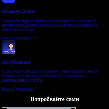
AI видео студио
Създавайте и редактирайте видео от нулата с нашите AI
инструменти. Вашето универсално студио за създаване и
обработка на видео.
Виж видео студио
AI дублиране
С един клик превърнете видеото си на всеки език, който
желаете. Запазва гласа, интонацията и темпото на
оригиналния говорител.
Виж AI дублиране
Изпробвайте сами