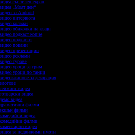
 видеа със зелен екран
 видеа „Моят ден“
 видео за Android
а видео интервюта
а видео колажи
а видео обиколки на къщи
 видео подкаст копие
 видео подкасти
а видео покани
а видео презентации
а видео реклами
 видео турове
 видео уроци за грим
а видео уроци по танци
 видеоклипове за декорация
 влогове
а гейминг видеа
 готварски видеа
 демо видеа
а драматични филми
а екшън филми
а комедийни видеа
а комедийни филми
а коментарни видеа
а видеа за недвижими имоти