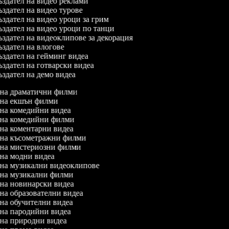
здател на видео реклами
здател на видео турове
здател на видео уроци за грим
здател на видео уроци по танци
здател на видеоклипове за декорация
здател на влогове
здател на гейминг видеа
здател на готварски видеа
здател на демо видеа
л на драматични филми
л на екшън филми
л на комедийни видеа
л на комедийни филми
л на коментарни видеа
л на късометражни филми
л на мистериозни филми
л на модни видеа
л на музикални видеоклипове
л на музикални филми
л на новинарски видеа
л на образователни видеа
л на обучителни видеа
л на пародийни видеа
л на природни видеа