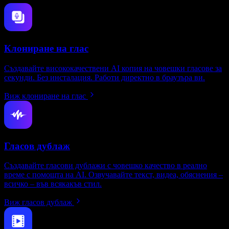
Клониране на глас
Създавайте висококачествени AI копия на човешки гласове за
секунди. Без инсталация. Работи директно в браузъра ви.
Виж клониране на глас
Гласов дублаж
Създавайте гласови дублажи с човешко качество в реално
време с помощта на AI. Озвучавайте текст, видеа, обяснения –
всичко – във всякакъв стил.
Виж гласов дублаж