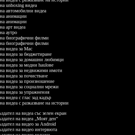
 на unboxing видеа
л на автомобилни видеа
л на анимации
л на анимации
 на арт видеа
 на аутро
л на биографични филми
л на биографични филми
 на видеа за Mac
л на видеа за бюджетиране
л на видеа за домашни любимци
 на видеа за модни haulове
л на видеа за недвижими имоти
 на видеа за почистване
л на видеа за произношение
л на видеа за социални мрежи
л на видеа за упражнения
 на видеа с глас зад кадър
 на видеа с разказване на истории
здател на видеа със зелен екран
здател на видеа „Моят ден“
здател на видео за Android
здател на видео интервюта
здател на видео колажи