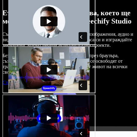
Ето само малка част от това, което ще
можете да правите със Speechify Studio
Създавайте дублажи, добавяйте стокови изображения, аудио и
видео без авторски права, клонирайте гласа си и изграждайте
завършени, впечатляващи аудио-визуални проекти.
Без крива на обучение и с достъп изцяло през браузъра,
създателите на съдържание вече могат да се освободят от
традиционните ограничения и да вдъхнат живот на всички
свои креативни идеи.
Стартирай Studio