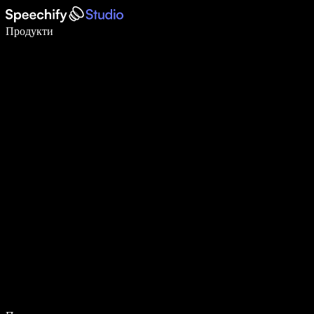
Пишете 5× по-бързо с гласово въвеждане
Продукти
Научете повече