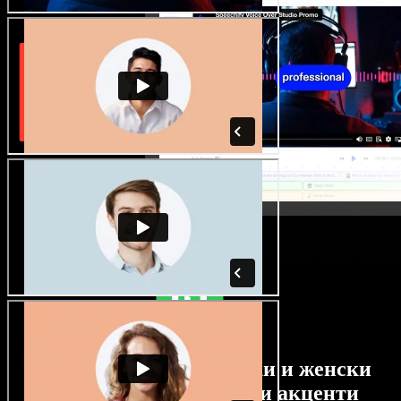
Огромен избор от мъжки и женски
гласове с най-различни акценти