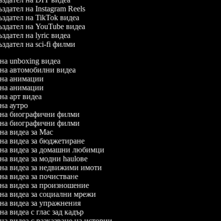
здател на Instagram Reels
здател на TikTok видеа
здател на YouTube видеа
здател на lyric видеа
здател на sci-fi филми
 на unboxing видеа
л на автомобилни видеа
л на анимации
л на анимации
 на арт видеа
 на аутро
л на биографични филми
л на биографични филми
 на видеа за Mac
л на видеа за бюджетиране
л на видеа за домашни любимци
 на видеа за модни haulове
л на видеа за недвижими имоти
 на видеа за почистване
л на видеа за произношение
л на видеа за социални мрежи
л на видеа за упражнения
 на видеа с глас зад кадър
 на видеа с разказване на истории