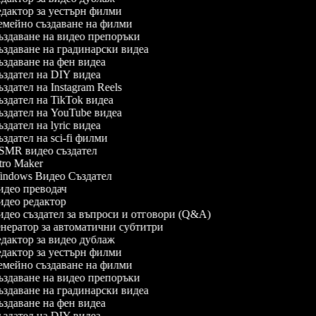
дактор за уестърн филми
мейно създаване на филми
здаване на видео препоръки
здаване на градинарски видеа
здаване на фен видеа
здател на DIY видеа
здател на Instagram Reels
здател на TikTok видеа
здател на YouTube видеа
здател на lyric видеа
здател на sci-fi филми
MR видео създател
tro Maker
ndows Видео Създател
део преводач
део редактор
део създател за въпроси и отговори (Q&A)
нератор за автоматични субтитри
дактор за видео дублаж
дактор за уестърн филми
мейно създаване на филми
здаване на видео препоръки
здаване на градинарски видеа
здаване на фен видеа
здател на DIY видеа