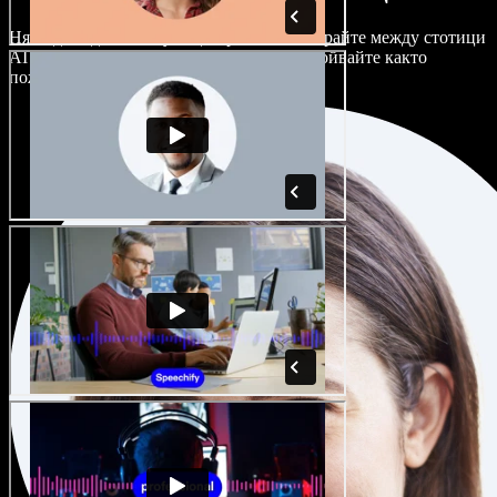
Няма два еднакво звучащи проекта. Избирайте между стотици
AI гласови актьори и акценти и ги настройвайте както
пожелаете.