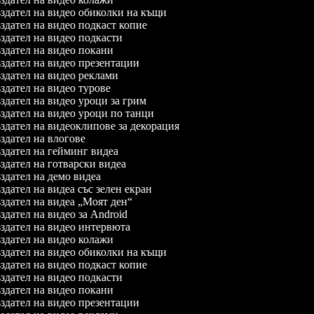
дател на видео обиколки на къщи
дател на видео подкаст копие
дател на видео подкасти
дател на видео покани
дател на видео презентации
дател на видео реклами
дател на видео турове
дател на видео уроци за грим
дател на видео уроци по танци
дател на видеоклипове за декорация
дател на влогове
дател на гейминг видеа
дател на готварски видеа
дател на демо видеа
дател на видеа със зелен екран
дател на видеа „Моят ден“
дател на видео за Android
дател на видео интервюта
дател на видео колажи
дател на видео обиколки на къщи
дател на видео подкаст копие
дател на видео подкасти
дател на видео покани
дател на видео презентации