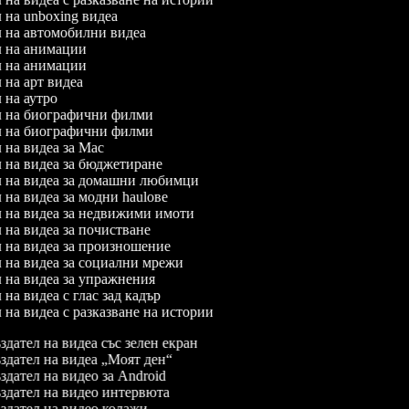
л на unboxing видеа
ел на автомобилни видеа
ел на анимации
ел на анимации
л на арт видеа
л на аутро
ел на биографични филми
ел на биографични филми
л на видеа за Mac
ел на видеа за бюджетиране
ел на видеа за домашни любимци
л на видеа за модни haulове
ел на видеа за недвижими имоти
л на видеа за почистване
ел на видеа за произношение
ел на видеа за социални мрежи
ел на видеа за упражнения
л на видеа с глас зад кадър
л на видеа с разказване на истории
дател на видеа със зелен екран
дател на видеа „Моят ден“
дател на видео за Android
дател на видео интервюта
дател на видео колажи