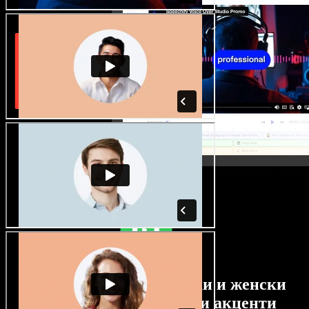
Огромен избор от мъжки и женски
гласове с най-различни акценти