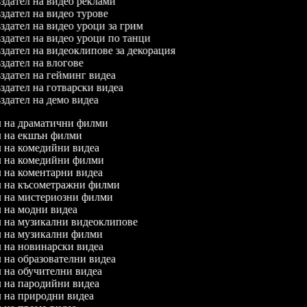
дател на видео реклами
дател на видео турове
дател на видео уроци за грим
дател на видео уроци по танци
дател на видеоклипове за декорация
дател на влогове
дател на гейминг видеа
дател на готварски видеа
дател на демо видеа
ел на драматични филми
ел на екшън филми
ел на комедийни видеа
ел на комедийни филми
ел на коментарни видеа
ел на късометражни филми
ел на мистериозни филми
ел на модни видеа
ел на музикални видеоклипове
ел на музикални филми
ел на новинарски видеа
л на образователни видеа
ел на обучителни видеа
ел на пародийни видеа
ел на природни видеа