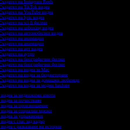
ъздател на Instagram Reels
ъздател на TikTok видеа
ъздател на YouTube видеа
ъздател на lyric видеа
ъздател на sci-fi филми
ъздател на unboxing видеа
ъздател на автомобилни видеа
ъздател на анимации
ъздател на анимации
ъздател на арт видеа
ъздател на аутро
ъздател на биографични филми
ъздател на биографични филми
ъздател на видеа за Mac
ъздател на видеа за бюджетиране
ъздател на видеа за домашни любимци
ъздател на видеа за модни haulове
а видеа за недвижими имоти
а видеа за почистване
а видеа за произношение
а видеа за социални мрежи
а видеа за упражнения
а видеа с глас зад кадър
а видеа с разказване на истории