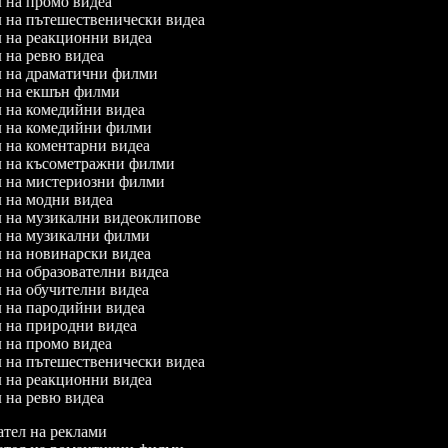
ел на промо видеа
ел на пътешественически видеа
ел на реакционни видеа
ел на ревю видеа
ел на драматични филми
ел на екшън филми
ел на комедийни видеа
ел на комедийни филми
ел на коментарни видеа
ел на късометражни филми
ел на мистериозни филми
ел на модни видеа
ел на музикални видеоклипове
ел на музикални филми
ел на новинарски видеа
л на образователни видеа
ел на обучителни видеа
ел на пародийни видеа
ел на природни видеа
ел на промо видеа
ел на пътешественически видеа
ел на реакционни видеа
ел на ревю видеа
тел на реклами