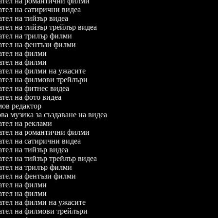
тел на романтични филми
тел на сатирични видеа
тел на тийзър видеа
тел на тийзър трейлър видеа
тел на трилър филми
тел на фентъзи филми
тел на филми
тел на филми
тел на филми на ужасите
тел на филмови трейлъри
тел на фитнес видеа
тел на фото видеа
в редактор
а музика за създаване на видеа
тел на реклами
тел на романтични филми
тел на сатирични видеа
тел на тийзър видеа
тел на тийзър трейлър видеа
тел на трилър филми
тел на фентъзи филми
тел на филми
тел на филми
тел на филми на ужасите
тел на филмови трейлъри