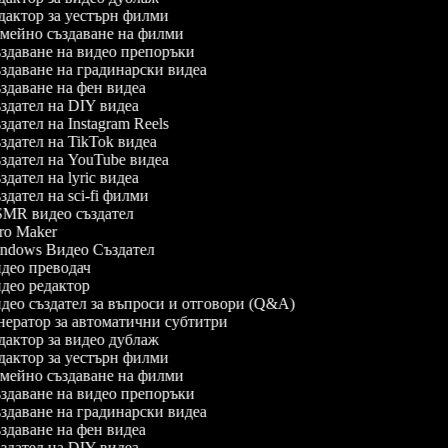
актор за уестърн филми
ейно създаване на филми
даване на видео препоръки
даване на градинарски видеа
даване на фен видеа
дател на DIY видеа
дател на Instagram Reels
дател на TikTok видеа
дател на YouTube видеа
дател на lyric видеа
дател на sci-fi филми
MR видео създател
ro Maker
ndows Видео Създател
ео преводач
ео редактор
ео създател за въпроси и отговори (Q&A)
ератор за автоматични субтитри
актор за видео дублаж
актор за уестърн филми
ейно създаване на филми
даване на видео препоръки
даване на градинарски видеа
даване на фен видеа
дател на DIY видеа