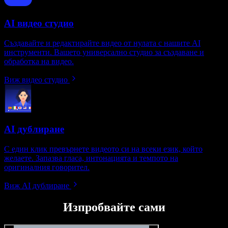
AI видео студио
Създавайте и редактирайте видео от нулата с нашите AI
инструменти. Вашето универсално студио за създаване и
обработка на видео.
Виж видео студио
AI дублиране
С един клик превърнете видеото си на всеки език, който
желаете. Запазва гласа, интонацията и темпото на
оригиналния говорител.
Виж AI дублиране
Изпробвайте сами