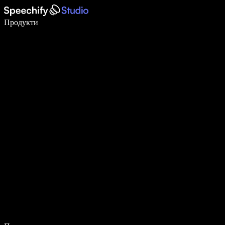
Пишете 5× по-бързо с гласово въвеждане
Продукти
Научете повече