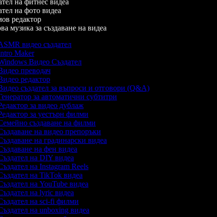
тел на фитнес видеа
тел на фото видеа
в редактор
а музика за създаване на видеа
SMR видео създател
ntro Maker
indows Видео Създател
идео преводач
идео редактор
идео създател за въпроси и отговори (Q&A)
енератор за автоматични субтитри
едактор за видео дублаж
едактор за уестърн филми
емейно създаване на филми
ъздаване на видео препоръки
ъздаване на градинарски видеа
ъздаване на фен видеа
ъздател на DIY видеа
ъздател на Instagram Reels
ъздател на TikTok видеа
ъздател на YouTube видеа
ъздател на lyric видеа
ъздател на sci-fi филми
ъздател на unboxing видеа