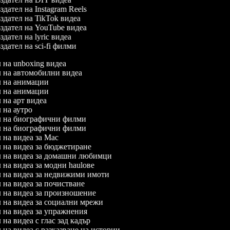
дател на Instagram Reels
дател на TikTok видеа
дател на YouTube видеа
дател на lyric видеа
дател на sci-fi филми
л на unboxing видеа
ел на автомобилни видеа
ел на анимации
ел на анимации
л на арт видеа
л на аутро
ел на биографични филми
ел на биографични филми
л на видеа за Mac
ел на видеа за бюджетиране
ел на видеа за домашни любимци
л на видеа за модни haulове
ел на видеа за недвижими имоти
л на видеа за почистване
ел на видеа за произношение
ел на видеа за социални мрежи
ел на видеа за упражнения
л на видеа с глас зад кадър
л на видеа с разказване на истории