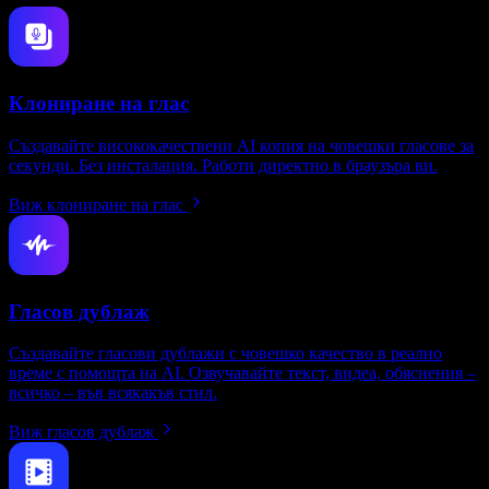
Клониране на глас
Създавайте висококачествени AI копия на човешки гласове за
секунди. Без инсталация. Работи директно в браузъра ви.
Виж клониране на глас
Гласов дублаж
Създавайте гласови дублажи с човешко качество в реално
време с помощта на AI. Озвучавайте текст, видеа, обяснения –
всичко – във всякакъв стил.
Виж гласов дублаж