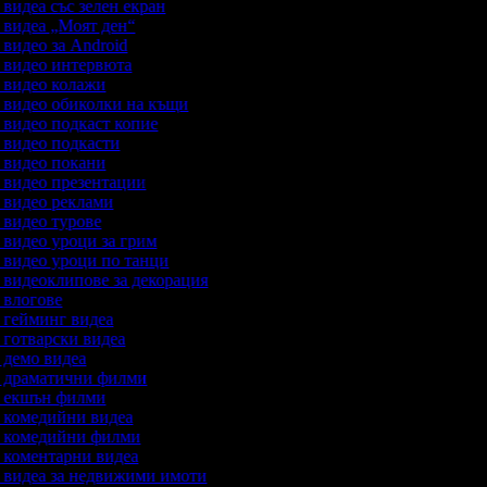
а видеа със зелен екран
а видеа „Моят ден“
а видео за Android
а видео интервюта
а видео колажи
а видео обиколки на къщи
а видео подкаст копие
а видео подкасти
а видео покани
а видео презентации
а видео реклами
а видео турове
а видео уроци за грим
а видео уроци по танци
а видеоклипове за декорация
а влогове
а гейминг видеа
а готварски видеа
а демо видеа
на драматични филми
на екшън филми
а комедийни видеа
на комедийни филми
а коментарни видеа
а видеа за недвижими имоти