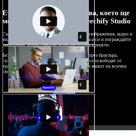
Ето само малка част от това, което ще
можете да правите със Speechify Studio
Създавайте дублажи, добавяйте стокови изображения, аудио и
видео без авторски права, клонирайте гласа си и изграждайте
завършени, впечатляващи аудио-визуални проекти.
Без крива на обучение и с достъп изцяло през браузъра,
създателите на съдържание вече могат да се освободят от
традиционните ограничения и да вдъхнат живот на всички
свои креативни идеи.
Стартирай Studio