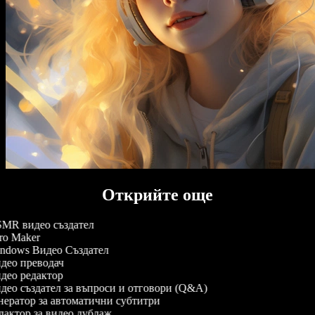
Открийте още
MR видео създател
ro Maker
ndows Видео Създател
ео преводач
ео редактор
ео създател за въпроси и отговори (Q&A)
ератор за автоматични субтитри
актор за видео дублаж