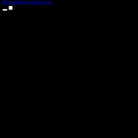
Изпробвайте безплатно
Продукти
Текст в реч
Приложения за iPhone и iPad
Приложение за Android
Разширение за Chrome
Разширение за Edge
Уеб приложение
Приложение за Mac
Приложение за Windows
AI генератор на глас
Гласов запис
Дублаж