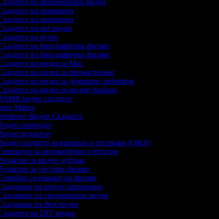
ъздател на автомобилни видеа
ъздател на анимации
ъздател на анимации
ъздател на арт видеа
ъздател на аутро
ъздател на биографични филми
ъздател на биографични филми
ъздател на видеа за Mac
ъздател на видеа за бюджетиране
ъздател на видеа за домашни любимци
ъздател на видеа за модни haulове
SMR видео създател
ntro Maker
indows Видео Създател
идео преводач
идео редактор
идео създател за въпроси и отговори (Q&A)
енератор за автоматични субтитри
едактор за видео дублаж
едактор за уестърн филми
емейно създаване на филми
ъздаване на видео препоръки
ъздаване на градинарски видеа
ъздаване на фен видеа
ъздател на DIY видеа