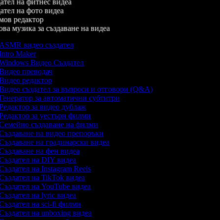
тел на фитнес видеа
тел на фото видеа
ов редактор
а музика за създаване на видеа
ASMR видео създател
Intro Maker
Windows Видео Създател
Видео преводач
Видео редактор
Видео създател за въпроси и отговори (Q&A)
Генератор за автоматични субтитри
Редактор за видео дублаж
Редактор за уестърн филми
Семейно създаване на филми
Създаване на видео препоръки
Създаване на градинарски видеа
Създаване на фен видеа
Създател на DIY видеа
Създател на Instagram Reels
Създател на TikTok видеа
Създател на YouTube видеа
Създател на lyric видеа
Създател на sci-fi филми
Създател на unboxing видеа