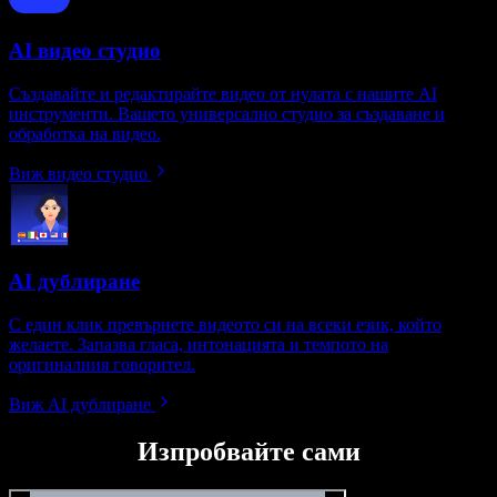
AI видео студио
Създавайте и редактирайте видео от нулата с нашите AI
инструменти. Вашето универсално студио за създаване и
обработка на видео.
Виж видео студио
AI дублиране
С един клик превърнете видеото си на всеки език, който
желаете. Запазва гласа, интонацията и темпото на
оригиналния говорител.
Виж AI дублиране
Изпробвайте сами