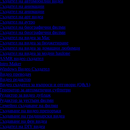
Създател на автомобилни видеа
Създател на анимации
Създател на анимации
Създател на арт видеа
Създател на аутро
Създател на биографични филми
Създател на биографични филми
Създател на видеа за Mac
Създател на видеа за бюджетиране
Създател на видеа за домашни любимци
Създател на видеа за модни haulове
ASMR видео създател
Intro Maker
Windows Видео Създател
Видео преводач
Видео редактор
Видео създател за въпроси и отговори (Q&A)
Генератор за автоматични субтитри
Редактор за видео дублаж
Редактор за уестърн филми
Семейно създаване на филми
Създаване на видео препоръки
Създаване на градинарски видеа
Създаване на фен видеа
Създател на DIY видеа