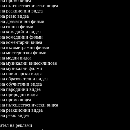
л на промо видеа
л на пътешественически видеа
л на реакционни видеа
л на ревю видеа
л на драматични филми
л на екшън филми
л на комедийни видеа
л на комедийни филми
л на коментарни видеа
л на късометражни филми
л на мистериозни филми
л на модни видеа
л на музикални видеоклипове
л на музикални филми
л на новинарски видеа
л на образователни видеа
л на обучителни видеа
л на пародийни видеа
л на природни видеа
л на промо видеа
л на пътешественически видеа
л на реакционни видеа
л на ревю видеа
тел на реклами