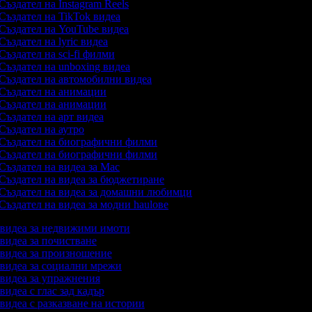
Създател на Instagram Reels
Създател на TikTok видеа
Създател на YouTube видеа
Създател на lyric видеа
Създател на sci-fi филми
Създател на unboxing видеа
Създател на автомобилни видеа
Създател на анимации
Създател на анимации
Създател на арт видеа
Създател на аутро
Създател на биографични филми
Създател на биографични филми
Създател на видеа за Mac
Създател на видеа за бюджетиране
Създател на видеа за домашни любимци
Създател на видеа за модни haulове
а видеа за недвижими имоти
 видеа за почистване
а видеа за произношение
а видеа за социални мрежи
а видеа за упражнения
 видеа с глас зад кадър
 видеа с разказване на истории