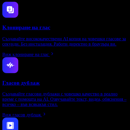
Клониране на глас
Създавайте висококачествени AI копия на човешки гласове за
секунди. Без инсталация. Работи директно в браузъра ви.
Виж клониране на глас
Гласов дублаж
Създавайте гласови дублажи с човешко качество в реално
време с помощта на AI. Озвучавайте текст, видеа, обяснения –
всичко – във всякакъв стил.
Виж гласов дублаж