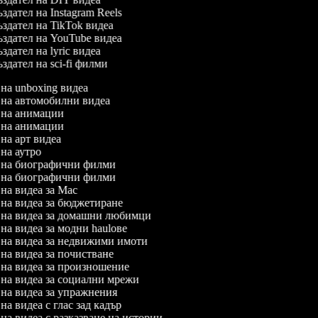
здател на Instagram Reels
здател на TikTok видеа
здател на YouTube видеа
здател на lyric видеа
здател на sci-fi филми
л на unboxing видеа
л на автомобилни видеа
л на анимации
л на анимации
л на арт видеа
л на аутро
л на биографични филми
л на биографични филми
л на видеа за Mac
л на видеа за бюджетиране
л на видеа за домашни любимци
 на видеа за модни haulове
л на видеа за недвижими имоти
л на видеа за почистване
л на видеа за произношение
л на видеа за социални мрежи
л на видеа за упражнения
 на видеа с глас зад кадър
 на видеа с разказване на истории