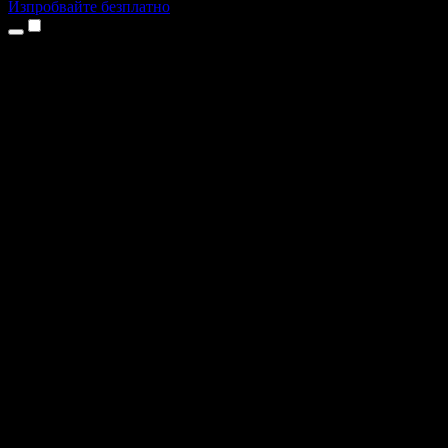
Изпробвайте безплатно
Продукти
Текст в реч
Приложения за iPhone и iPad
Приложение за Android
Разширение за Chrome
Разширение за Edge
Уеб приложение
Приложение за Mac
Приложение за Windows
AI генератор на глас
Гласов запис
Дублаж