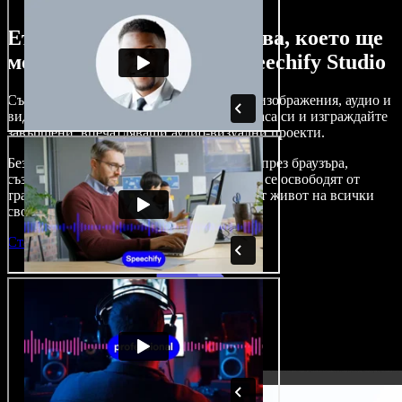
Ето само малка част от това, което ще
можете да правите със Speechify Studio
Създавайте дублажи, добавяйте стокови изображения, аудио и
видео без авторски права, клонирайте гласа си и изграждайте
завършени, впечатляващи аудио-визуални проекти.
Без крива на обучение и с достъп изцяло през браузъра,
създателите на съдържание вече могат да се освободят от
традиционните ограничения и да вдъхнат живот на всички
свои креативни идеи.
Стартирай Studio