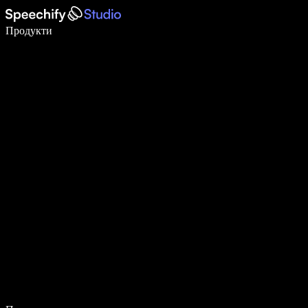
Пишете 5× по-бързо с гласово въвеждане
Продукти
Научете повече