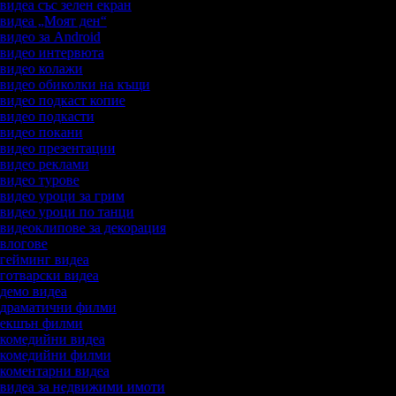
 видеа със зелен екран
а видеа „Моят ден“
 видео за Android
а видео интервюта
а видео колажи
а видео обиколки на къщи
а видео подкаст копие
а видео подкасти
а видео покани
а видео презентации
а видео реклами
а видео турове
а видео уроци за грим
а видео уроци по танци
а видеоклипове за декорация
а влогове
а гейминг видеа
а готварски видеа
а демо видеа
а драматични филми
а екшън филми
а комедийни видеа
а комедийни филми
а коментарни видеа
а видеа за недвижими имоти