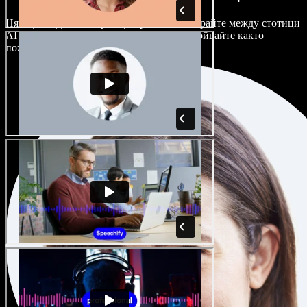
Няма два еднакво звучащи проекта. Избирайте между стотици
AI гласови актьори и акценти и ги настройвайте както
пожелаете.