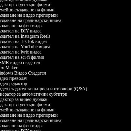
дактор за уестърн филми
мейно създаване на филми
здаване на видео препоръки
здаване на градинарски видеа
здаване на фен видеа
здател на DIY видеа
здател на Instagram Reels
здател на TikTok видеа
здател на YouTube видеа
здател на lyric видеа
здател на sci-fi филми
MR видео създател
tro Maker
ndows Видео Създател
део преводач
део редактор
део създател за въпроси и отговори (Q&A)
нератор за автоматични субтитри
дактор за видео дублаж
дактор за уестърн филми
мейно създаване на филми
здаване на видео препоръки
здаване на градинарски видеа
здаване на фен видеа
здател на DIY видеа