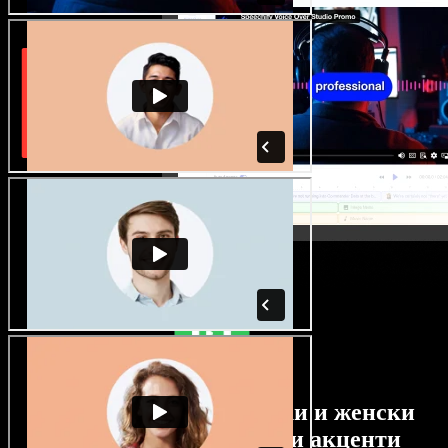
Огромен избор от мъжки и женски
гласове с най-различни акценти