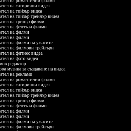
ател на романтични филми
тел на сатирични видеа
тел на тийзър видеа
тел на тийзър трейлър видеа
ател на трилър филми
ател на фентъзи филми
ател на филми
ател на филми
тел на филми на ужасите
ател на филмови трейлъри
тел на фитнес видеа
тел на фото видеа
ов редактор
а музика за създаване на видеа
тел на реклами
ател на романтични филми
тел на сатирични видеа
тел на тийзър видеа
тел на тийзър трейлър видеа
ател на трилър филми
ател на фентъзи филми
ател на филми
ател на филми
тел на филми на ужасите
ател на филмови трейлъри