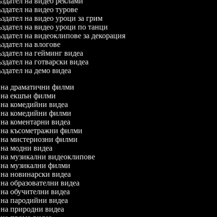
здател на видео реклами
здател на видео турове
здател на видео уроци за грим
здател на видео уроци по танци
здател на видеоклипове за декорация
здател на влогове
здател на гейминг видеа
здател на готварски видеа
здател на демо видеа
л на драматични филми
л на екшън филми
л на комедийни видеа
л на комедийни филми
л на коментарни видеа
л на късометражни филми
л на мистериозни филми
л на модни видеа
л на музикални видеоклипове
л на музикални филми
л на новинарски видеа
л на образователни видеа
л на обучителни видеа
л на пародийни видеа
л на природни видеа