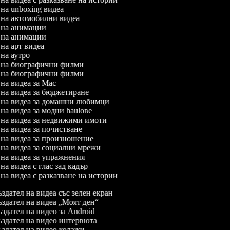
л на unboxing видеа
л на автомобилни видеа
л на анимации
л на анимации
л на арт видеа
л на аутро
л на биографични филми
л на биографични филми
л на видеа за Mac
л на видеа за бюджетиране
л на видеа за домашни любимци
 на видеа за модни haulове
л на видеа за недвижими имоти
л на видеа за почистване
л на видеа за произношение
л на видеа за социални мрежи
л на видеа за упражнения
 на видеа с глас зад кадър
 на видеа с разказване на истории
здател на видеа със зелен екран
здател на видеа „Моят ден“
здател на видео за Android
здател на видео интервюта
здател на видео колажи