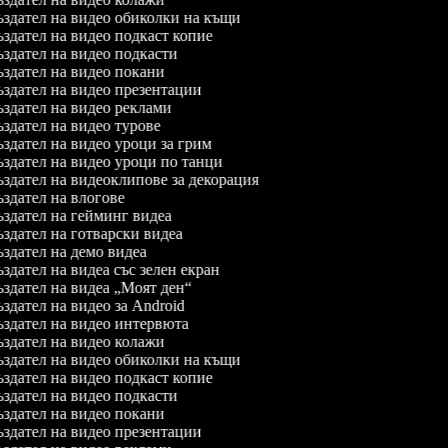
здател на видео обиколки на къщи
здател на видео подкаст копие
здател на видео подкасти
здател на видео покани
здател на видео презентации
здател на видео реклами
здател на видео турове
здател на видео уроци за грим
здател на видео уроци по танци
здател на видеоклипове за декорация
здател на влогове
здател на гейминг видеа
здател на готварски видеа
здател на демо видеа
здател на видеа със зелен екран
здател на видеа „Моят ден“
здател на видео за Android
здател на видео интервюта
здател на видео колажи
здател на видео обиколки на къщи
здател на видео подкаст копие
здател на видео подкасти
здател на видео покани
здател на видео презентации