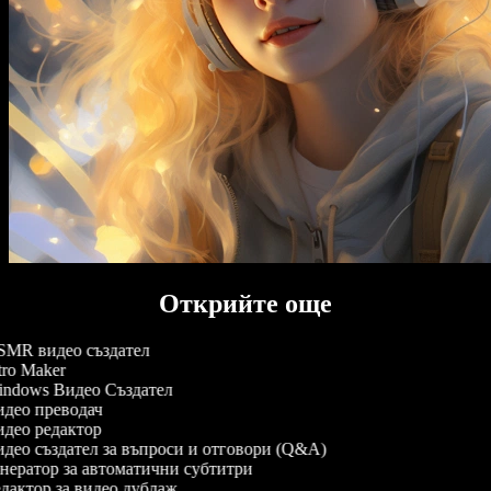
Открийте още
MR видео създател
tro Maker
ndows Видео Създател
део преводач
део редактор
део създател за въпроси и отговори (Q&A)
нератор за автоматични субтитри
дактор за видео дублаж