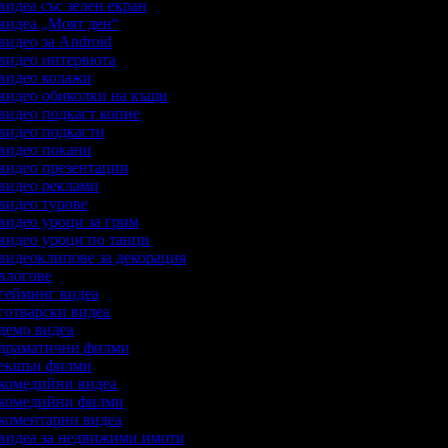
 видеа със зелен екран
 видеа „Моят ден“
 видео за Android
а видео интервюта
 видео колажи
а видео обиколки на къщи
 видео подкаст копие
 видео подкасти
 видео покани
 видео презентации
 видео реклами
 видео турове
 видео уроци за грим
 видео уроци по танци
 видеоклипове за декорация
 влогове
 гейминг видеа
 готварски видеа
 демо видеа
а драматични филми
а екшън филми
а комедийни видеа
а комедийни филми
 коментарни видеа
а видеа за недвижими имоти