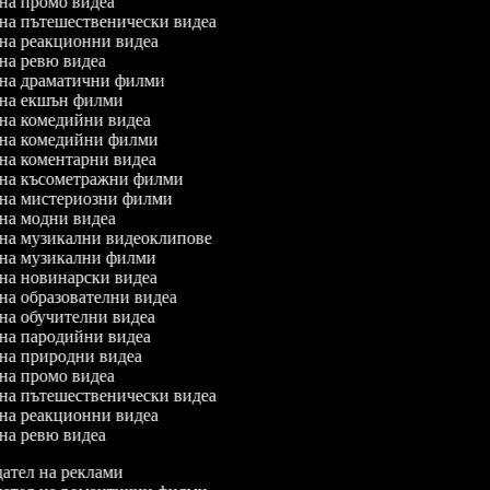
 на промо видеа
л на пътешественически видеа
л на реакционни видеа
 на ревю видеа
л на драматични филми
л на екшън филми
л на комедийни видеа
л на комедийни филми
 на коментарни видеа
л на късометражни филми
л на мистериозни филми
л на модни видеа
л на музикални видеоклипове
л на музикални филми
л на новинарски видеа
 на образователни видеа
 на обучителни видеа
л на пародийни видеа
л на природни видеа
 на промо видеа
л на пътешественически видеа
л на реакционни видеа
 на ревю видеа
ател на реклами