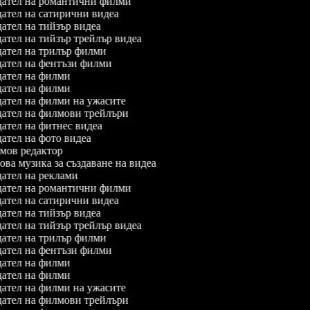
ател на романтични филми
ател на сатирични видеа
ател на тийзър видеа
ател на тийзър трейлър видеа
ател на трилър филми
ател на фентъзи филми
ател на филми
ател на филми
ател на филми на ужасите
ател на филмови трейлъри
ател на фитнес видеа
ател на фото видеа
ов редактор
ва музика за създаване на видеа
ател на реклами
ател на романтични филми
ател на сатирични видеа
ател на тийзър видеа
ател на тийзър трейлър видеа
ател на трилър филми
ател на фентъзи филми
ател на филми
ател на филми
ател на филми на ужасите
ател на филмови трейлъри