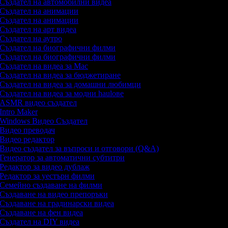
Създател на автомобилни видеа
Създател на анимации
Създател на анимации
Създател на арт видеа
Създател на аутро
Създател на биографични филми
Създател на биографични филми
Създател на видеа за Mac
Създател на видеа за бюджетиране
Създател на видеа за домашни любимци
Създател на видеа за модни haulове
ASMR видео създател
Intro Maker
Windows Видео Създател
Видео преводач
Видео редактор
Видео създател за въпроси и отговори (Q&A)
Генератор за автоматични субтитри
Редактор за видео дублаж
Редактор за уестърн филми
Семейно създаване на филми
Създаване на видео препоръки
Създаване на градинарски видеа
Създаване на фен видеа
Създател на DIY видеа