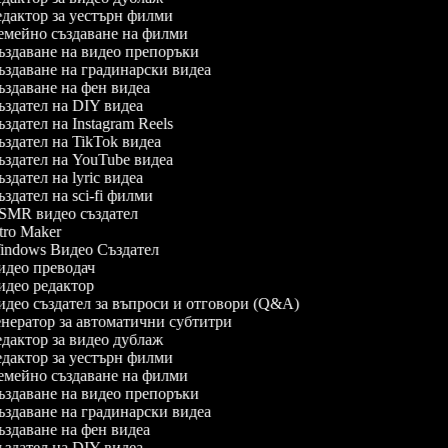
дактор за уестърн филми
мейно създаване на филми
здаване на видео препоръки
здаване на градинарски видеа
здаване на фен видеа
здател на DIY видеа
здател на Instagram Reels
здател на TikTok видеа
здател на YouTube видеа
здател на lyric видеа
здател на sci-fi филми
MR видео създател
tro Maker
ndows Видео Създател
део преводач
део редактор
део създател за въпроси и отговори (Q&A)
нератор за автоматични субтитри
дактор за видео дублаж
дактор за уестърн филми
мейно създаване на филми
здаване на видео препоръки
здаване на градинарски видеа
здаване на фен видеа
здател на DIY видеа