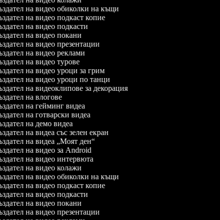
здател на видео обиколки на къщи
здател на видео подкаст копие
здател на видео подкасти
здател на видео покани
здател на видео презентации
здател на видео реклами
здател на видео турове
здател на видео уроци за грим
здател на видео уроци по танци
здател на видеоклипове за декорация
здател на влогове
здател на гейминг видеа
здател на готварски видеа
здател на демо видеа
здател на видеа със зелен екран
здател на видеа „Моят ден“
здател на видео за Android
здател на видео интервюта
здател на видео колажи
здател на видео обиколки на къщи
здател на видео подкаст копие
здател на видео подкасти
здател на видео покани
здател на видео презентации