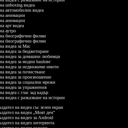
 на unboxing видеа
л на автомобилни видеа
л на анимации
л на анимации
 на арт видеа
 на аутро
л на биографични филми
л на биографични филми
 на видеа за Mac
 на видеа за бюджетиране
л на видеа за домашни любимци
 на видеа за модни haulове
л на видеа за недвижими имоти
 на видеа за почистване
 на видеа за произношение
 на видеа за социални мрежи
 на видеа за упражнения
 на видеа с глас зад кадър
 на видеа с разказване на истории
здател на видеа със зелен екран
здател на видеа „Моят ден“
здател на видео за Android
здател на видео интервюта
здател на видео колажи