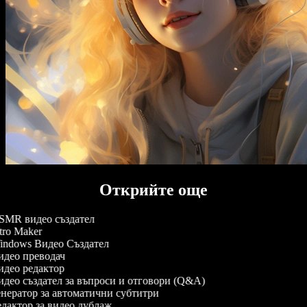
Открийте още
MR видео създател
tro Maker
ndows Видео Създател
део преводач
део редактор
део създател за въпроси и отговори (Q&A)
нератор за автоматични субтитри
дактор за видео дублаж