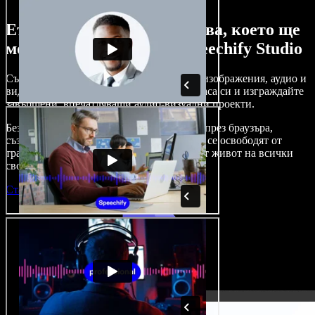
Ето само малка част от това, което ще
можете да правите със Speechify Studio
Създавайте дублажи, добавяйте стокови изображения, аудио и
видео без авторски права, клонирайте гласа си и изграждайте
завършени, впечатляващи аудио-визуални проекти.
Без крива на обучение и с достъп изцяло през браузъра,
създателите на съдържание вече могат да се освободят от
традиционните ограничения и да вдъхнат живот на всички
свои креативни идеи.
Стартирай Studio