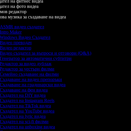
ател на фитнес видеа
ател на фото видеа
ов редактор
ва музика за създаване на видеа
ASMR видео създател
Intro Maker
Windows Видео Създател
Видео преводач
Видео редактор
Видео създател за въпроси и отговори (Q&A)
Генератор за автоматични субтитри
Редактор за видео дублаж
Редактор за уестърн филми
Семейно създаване на филми
Създаване на видео препоръки
Създаване на градинарски видеа
Създаване на фен видеа
Създател на DIY видеа
Създател на Instagram Reels
Създател на TikTok видеа
Създател на YouTube видеа
Създател на lyric видеа
Създател на sci-fi филми
Създател на unboxing видеа