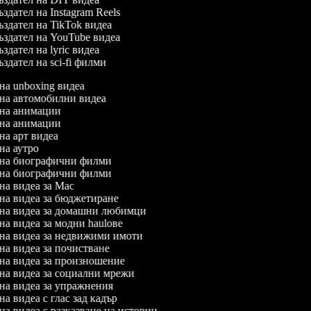
здател на Instagram Reels
здател на TikTok видеа
здател на YouTube видеа
здател на lyric видеа
здател на sci-fi филми
 на unboxing видеа
л на автомобилни видеа
л на анимации
л на анимации
 на арт видеа
 на аутро
л на биографични филми
л на биографични филми
 на видеа за Mac
 на видеа за бюджетиране
л на видеа за домашни любимци
 на видеа за модни haulове
л на видеа за недвижими имоти
 на видеа за почистване
 на видеа за произношение
 на видеа за социални мрежи
 на видеа за упражнения
 на видеа с глас зад кадър
 на видеа с разказване на истории