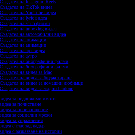
Създател на Instagram Reels
Създател на TikTok видеа
Създател на YouTube видеа
Създател на lyric видеа
Създател на sci-fi филми
Създател на unboxing видеа
Създател на автомобилни видеа
Създател на анимации
Създател на анимации
Създател на арт видеа
Създател на аутро
Създател на биографични филми
Създател на биографични филми
Създател на видеа за Mac
Създател на видеа за бюджетиране
Създател на видеа за домашни любимци
Създател на видеа за модни haulове
а видеа за недвижими имоти
 видеа за почистване
 видеа за произношение
 видеа за социални мрежи
 видеа за упражнения
 видеа с глас зад кадър
 видеа с разказване на истории