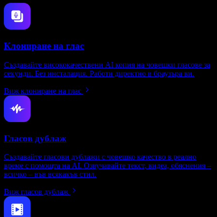
Клониране на глас
Създавайте висококачествени AI копия на човешки гласове за
секунди. Без инсталация. Работи директно в браузъра ви.
Виж клониране на глас
Гласов дублаж
Създавайте гласови дублажи с човешко качество в реално
време с помощта на AI. Озвучавайте текст, видеа, обяснения –
всичко – във всякакъв стил.
Виж гласов дублаж