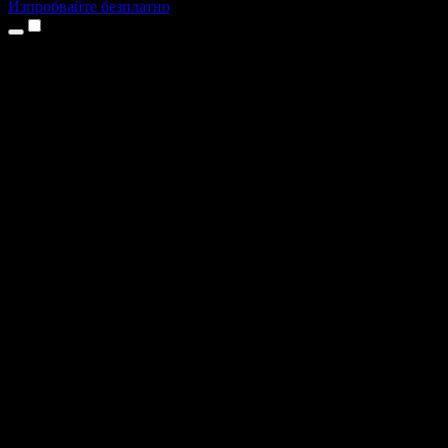
Изпробвайте безплатно
Продукти
Текст в реч
Приложения за iPhone и iPad
Приложение за Android
Разширение за Chrome
Разширение за Edge
Уеб приложение
Приложение за Mac
Приложение за Windows
AI генератор на глас
Гласов запис
Дублаж