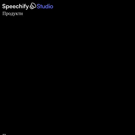
Пишете 5× по-бързо с гласово въвеждане
Продукти
Научете повече