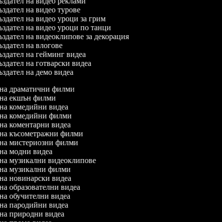
здател на видео реклами
здател на видео турове
здател на видео уроци за грим
здател на видео уроци по танци
здател на видеоклипове за декорация
здател на влогове
здател на гейминг видеа
здател на готварски видеа
здател на демо видеа
л на драматични филми
л на екшън филми
л на комедийни видеа
л на комедийни филми
 на коментарни видеа
л на късометражни филми
л на мистериозни филми
л на модни видеа
л на музикални видеоклипове
л на музикални филми
л на новинарски видеа
 на образователни видеа
 на обучителни видеа
л на пародийни видеа
л на природни видеа