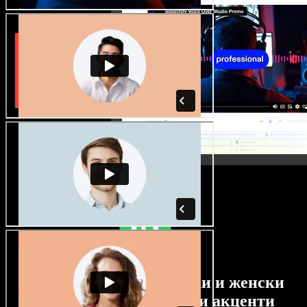
Огромен избор от мъжки и женски
гласове с най-различни акценти