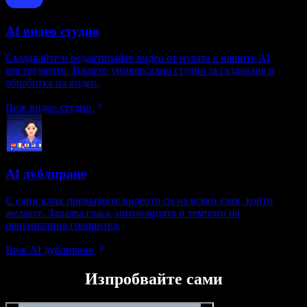
AI видео студио
Създавайте и редактирайте видео от нулата с нашите AI
инструменти. Вашето универсално студио за създаване и
обработка на видео.
Виж видео студио
AI дублиране
С един клик превърнете видеото си на всеки език, който
желаете. Запазва гласа, интонацията и темпото на
оригиналния говорител.
Виж AI дублиране
Изпробвайте сами