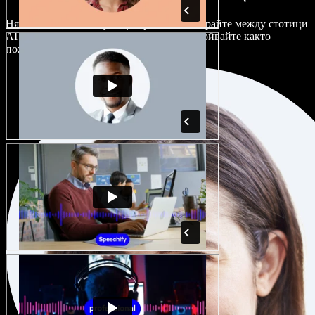
Няма два еднакво звучащи проекта. Избирайте между стотици
AI гласови актьори и акценти и ги настройвайте както
пожелаете.