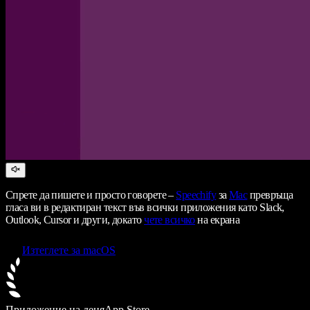
Спрете да пишете и просто говорете –
Speechify
за
Mac
превръща
гласа ви в редактиран текст във всички приложения като Slack,
Outlook, Cursor и други, докато
чете всичко
на екрана
Изтеглете за macOS
Приложение на деня
App Store