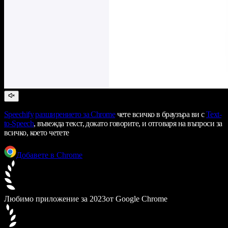
Speechify
разширението за Chrome
чете всичко в браузъра ви с
Text-
to-Speech
, въвежда текст, докато говорите, и отговаря на въпроси за
всичко, което четете
Добавете в Chrome
Любимо приложение за 2023
от Google Chrome