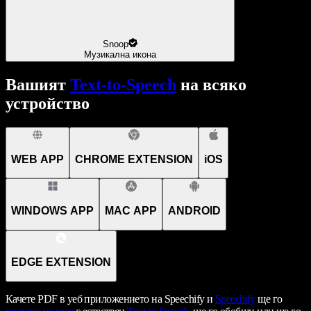
Snoop
Музикална икона
Вашият
Text-to-Speech
на всяко
устройство
WEB APP
CHROME EXTENSION
iOS
WINDOWS APP
MAC APP
ANDROID
EDGE EXTENSION
Качете PDF в уеб приложението на Speechify и
Speechify
ще го