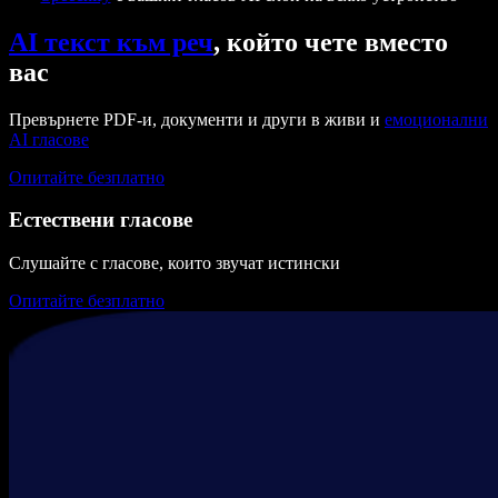
AI текст към реч
, който чете вместо
вас
Превърнете PDF-и, документи и други в живи и
емоционални
AI гласове
Опитайте безплатно
Естествени гласове
Слушайте с гласове, които звучат истински
Опитайте безплатно