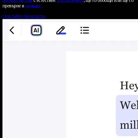
прочете на глас
с естествен
Text-to-Speech
, ще го обобщи или ще го
превърне в
подкаст
Опитайте безплатно