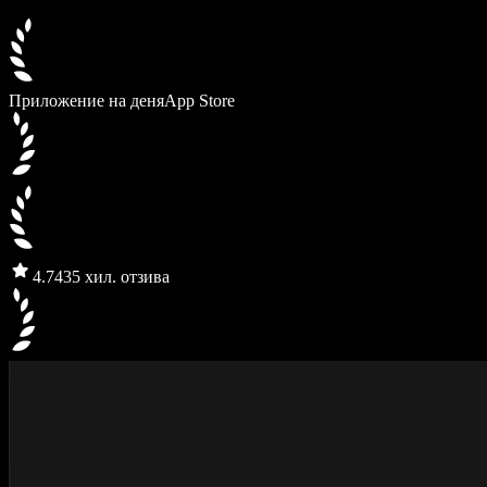
Приложение на деня
App Store
4.7
435 хил. отзива