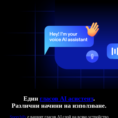
Един
гласов AI асистент
.
Различни начини на използване.
Speechify
е вашият гласов AI слой на всяко устройство