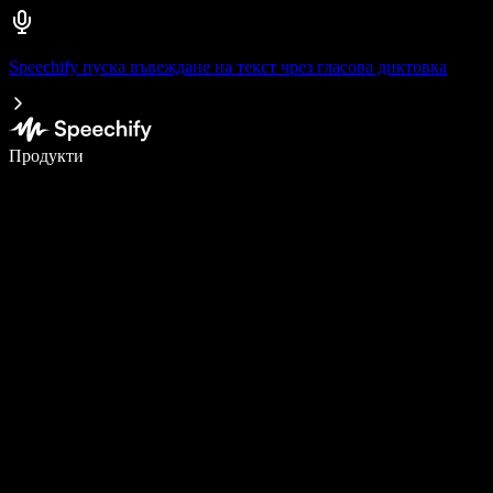
Speechify пуска въвеждане на текст чрез гласова диктовка
Пишете 5× по-бързо с гласово въвеждане
Продукти
Научете повече