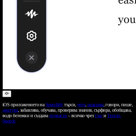
iOS приложението на
Speechify
търси,
чете
,
разказва
, говори, пише,
диктува
, забавлява, обучава, проверява знания, сърфира, обобщава,
води бележки и създава
подкасти
– всичко чрез
глас
и
Text-to-
Speech