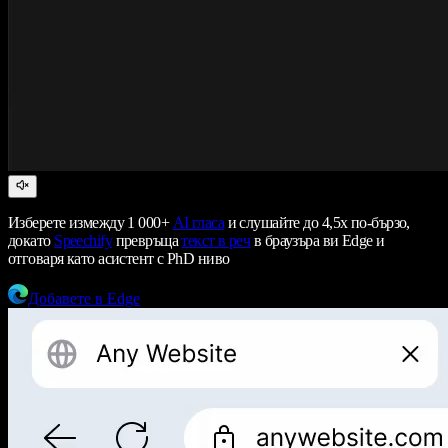
Изберете измежду 1 000+
AI гласа
и слушайте до 4,5x по-бързо,
докато
Speechify
превръща
текст в реч
в браузъра ви Edge и
отговаря като асистент с PhD ниво
Добавете в Edge