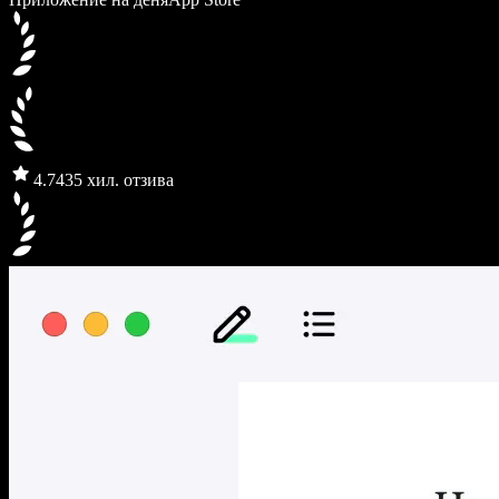
4.7
435 хил. отзива