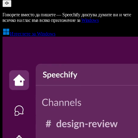
Говорете вместо да пишете — Speechify диктува думите ви и чете
всичко на глас във всяко приложение за
Windows
Изтеглете за Windows