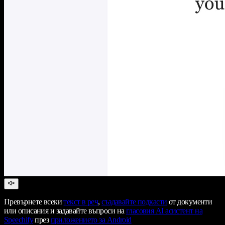
Превърнете всеки
текст в реч
,
създавайте подкасти
от документи
или описания и задавайте въпроси на
гласовия AI асистент на
Speechify
през
приложението за Android