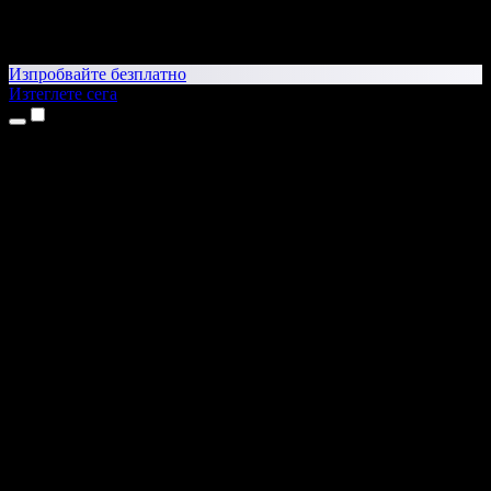
Изпробвайте безплатно
Изтеглете сега
Продукти
Текст в реч
Приложения за iPhone и iPad
Приложение за Android
Разширение за Chrome
Разширение за Edge
Уеб приложение
Приложение за Mac
Приложение за Windows