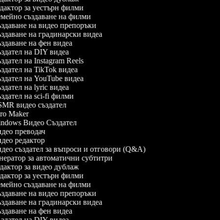
дактор за уестърн филми
мейно създаване на филми
здаване на видео препоръки
здаване на градинарски видеа
здаване на фен видеа
здател на DIY видеа
дател на Instagram Reels
здател на TikTok видеа
здател на YouTube видеа
дател на lyric видеа
дател на sci-fi филми
MR видео създател
ro Maker
ndows Видео Създател
део преводач
део редактор
део създател за въпроси и отговори (Q&A)
нератор за автоматични субтитри
дактор за видео дублаж
дактор за уестърн филми
мейно създаване на филми
здаване на видео препоръки
здаване на градинарски видеа
здаване на фен видеа
здател на DIY видеа