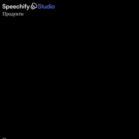
Пишете 5× по-бързо с гласово въвеждане
Продукти
Научете повече