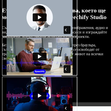
Ето само малка част от това, което ще
можете да правите със Speechify Studio
Създавайте дублажи, добавяйте стокови изображения, аудио и
видео без авторски права, клонирайте гласа си и изграждайте
завършени, впечатляващи аудио-визуални проекти.
Без крива на обучение и с достъп изцяло през браузъра,
създателите на съдържание вече могат да се освободят от
традиционните ограничения и да вдъхнат живот на всички
свои креативни идеи.
Стартирай Studio