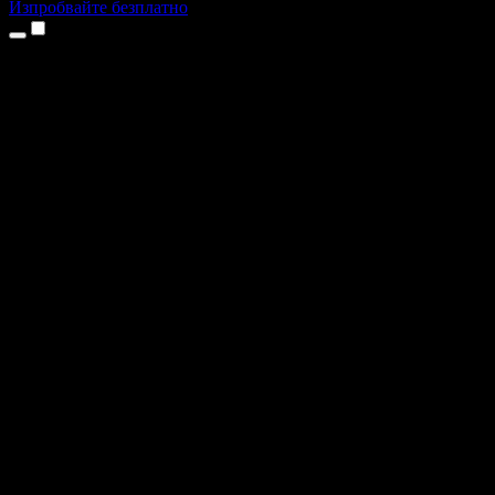
Изпробвайте безплатно
Продукти
Текст в реч
Приложения за iPhone и iPad
Приложение за Android
Разширение за Chrome
Разширение за Edge
Уеб приложение
Приложение за Mac
Приложение за Windows
AI генератор на глас
Гласов запис
Дублаж