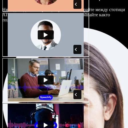
Няма два еднакво звучащи проекта. Избирайте между стотици
AI гласови актьори и акценти и ги настройвайте както
пожелаете.