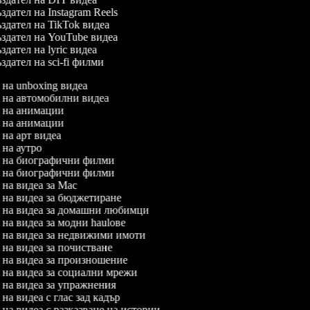
дател на Instagram Reels
здател на TikTok видеа
здател на YouTube видеа
дател на lyric видеа
дател на sci-fi филми
л на unboxing видеа
л на автомобилни видеа
л на анимации
л на анимации
л на арт видеа
л на аутро
л на биографични филми
л на биографични филми
л на видеа за Mac
л на видеа за бюджетиране
л на видеа за домашни любимци
л на видеа за модни haulове
л на видеа за недвижими имоти
л на видеа за почистване
л на видеа за произношение
л на видеа за социални мрежи
л на видеа за упражнения
л на видеа с глас зад кадър
л на видеа с разказване на истории