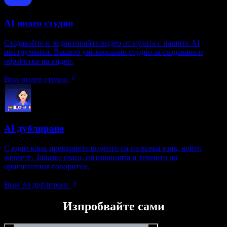
AI видео студио
Създавайте и редактирайте видео от нулата с нашите AI
инструменти. Вашето универсално студио за създаване и
обработка на видео.
Виж видео студио
AI дублиране
С един клик превърнете видеото си на всеки език, който
желаете. Запазва гласа, интонацията и темпото на
оригиналния говорител.
Виж AI дублиране
Изпробвайте сами