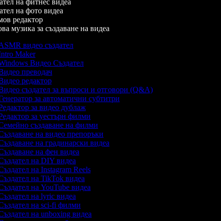
тел на фитнес видеа
тел на фото видеа
ов редактор
а музика за създаване на видеа
ASMR видео създател
ntro Maker
Windows Видео Създател
Видео преводач
Видео редактор
Видео създател за въпроси и отговори (Q&A)
Генератор за автоматични субтитри
Редактор за видео дублаж
Редактор за уестърн филми
Семейно създаване на филми
Създаване на видео препоръки
Създаване на градинарски видеа
Създаване на фен видеа
Създател на DIY видеа
Създател на Instagram Reels
Създател на TikTok видеа
Създател на YouTube видеа
ъздател на lyric видеа
Създател на sci-fi филми
Създател на unboxing видеа