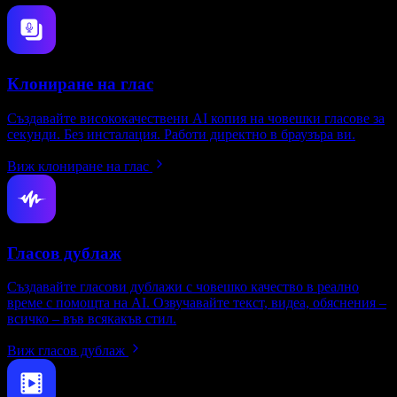
Клониране на глас
Създавайте висококачествени AI копия на човешки гласове за
секунди. Без инсталация. Работи директно в браузъра ви.
Виж клониране на глас
Гласов дублаж
Създавайте гласови дублажи с човешко качество в реално
време с помощта на AI. Озвучавайте текст, видеа, обяснения –
всичко – във всякакъв стил.
Виж гласов дублаж