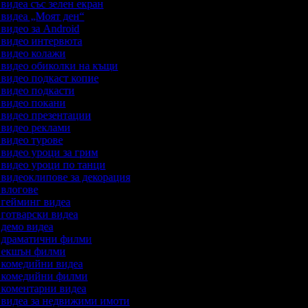
 видеа със зелен екран
а видеа „Моят ден“
 видео за Android
а видео интервюта
а видео колажи
а видео обиколки на къщи
а видео подкаст копие
а видео подкасти
а видео покани
а видео презентации
а видео реклами
а видео турове
а видео уроци за грим
а видео уроци по танци
а видеоклипове за декорация
а влогове
а гейминг видеа
а готварски видеа
а демо видеа
а драматични филми
а екшън филми
а комедийни видеа
а комедийни филми
а коментарни видеа
а видеа за недвижими имоти