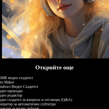
Открийте още
MR видео създател
ro Maker
ndows Видео Създател
део преводач
део редактор
део създател за въпроси и отговори (Q&A)
нератор за автоматични субтитри
дактор за видео дублаж