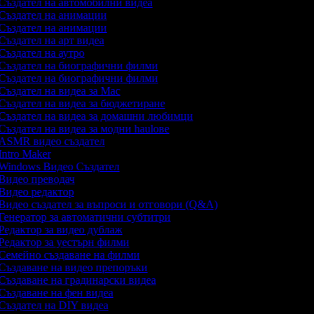
Създател на автомобилни видеа
Създател на анимации
Създател на анимации
Създател на арт видеа
Създател на аутро
Създател на биографични филми
Създател на биографични филми
Създател на видеа за Mac
Създател на видеа за бюджетиране
Създател на видеа за домашни любимци
Създател на видеа за модни haulове
ASMR видео създател
Intro Maker
Windows Видео Създател
Видео преводач
Видео редактор
Видео създател за въпроси и отговори (Q&A)
Генератор за автоматични субтитри
Редактор за видео дублаж
Редактор за уестърн филми
Семейно създаване на филми
Създаване на видео препоръки
Създаване на градинарски видеа
Създаване на фен видеа
Създател на DIY видеа