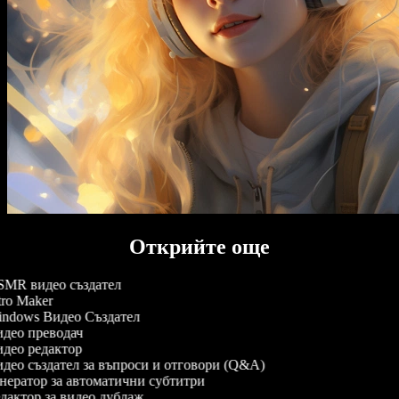
Открийте още
MR видео създател
tro Maker
ndows Видео Създател
део преводач
део редактор
део създател за въпроси и отговори (Q&A)
нератор за автоматични субтитри
дактор за видео дублаж