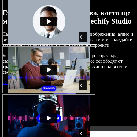
Ето само малка част от това, което ще
можете да правите със Speechify Studio
Създавайте дублажи, добавяйте стокови изображения, аудио и
видео без авторски права, клонирайте гласа си и изграждайте
завършени, впечатляващи аудио-визуални проекти.
Без крива на обучение и с достъп изцяло през браузъра,
създателите на съдържание вече могат да се освободят от
традиционните ограничения и да вдъхнат живот на всички
свои креативни идеи.
Стартирай Studio