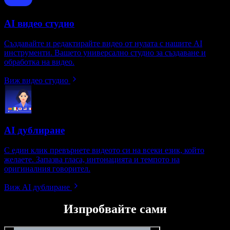
AI видео студио
Създавайте и редактирайте видео от нулата с нашите AI
инструменти. Вашето универсално студио за създаване и
обработка на видео.
Виж видео студио
AI дублиране
С един клик превърнете видеото си на всеки език, който
желаете. Запазва гласа, интонацията и темпото на
оригиналния говорител.
Виж AI дублиране
Изпробвайте сами