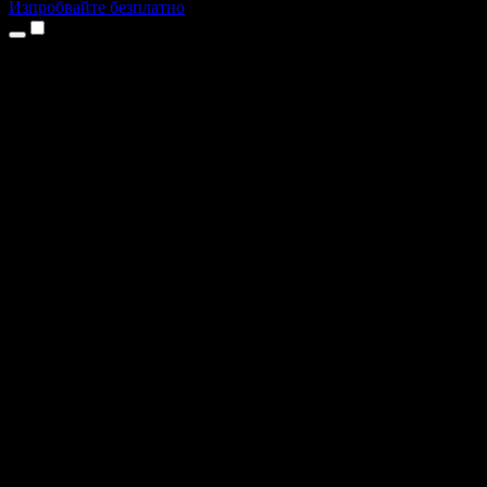
Изпробвайте безплатно
Продукти
Текст в реч
Приложения за iPhone и iPad
Приложение за Android
Разширение за Chrome
Разширение за Edge
Уеб приложение
Приложение за Mac
Приложение за Windows
AI генератор на глас
Гласов запис
Дублаж