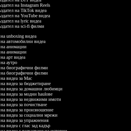
здател на Instagram Reels
здател на TikTok видеа
здател на YouTube видеа
здател на lyric видеа
здател на sci-fi филми
л на unboxing видеа
л на автомобилни видеа
л на анимации
л на анимации
л на арт видеа
л на аутро
л на биографични филми
л на биографични филми
л на видеа за Mac
л на видеа за бюджетиране
л на видеа за домашни любимци
л на видеа за модни haulове
л на видеа за недвижими имоти
л на видеа за почистване
л на видеа за произношение
л на видеа за социални мрежи
л на видеа за упражнения
 на видеа с глас зад кадър
л на видеа с разказване на истории