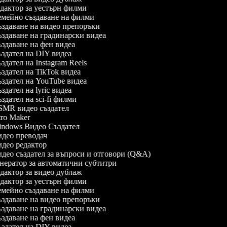
дактор за уестърн филми
мейно създаване на филми
здаване на видео препоръки
здаване на градинарски видеа
здаване на фен видеа
здател на DIY видеа
здател на Instagram Reels
здател на TikTok видеа
здател на YouTube видеа
здател на lyric видеа
здател на sci-fi филми
MR видео създател
tro Maker
ndows Видео Създател
део преводач
део редактор
део създател за въпроси и отговори (Q&A)
нератор за автоматични субтитри
дактор за видео дублаж
дактор за уестърн филми
мейно създаване на филми
здаване на видео препоръки
здаване на градинарски видеа
здаване на фен видеа
здател на DIY видеа