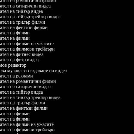
ател на романтични филми
тел на сатирични видеа
тел на тийзър видеа
тел на тийзър трейлър видеа
тел на трилър филми
тел на фентъзи филми
ател на филми
ател на филми
тел на филми на ужасите
ател на филмови трейлъри
тел на фитнес видеа
тел на фото видеа
ов редактор
а музика за създаване на видеа
тел на реклами
ател на романтични филми
тел на сатирични видеа
тел на тийзър видеа
тел на тийзър трейлър видеа
тел на трилър филми
тел на фентъзи филми
ател на филми
ател на филми
тел на филми на ужасите
ател на филмови трейлъри