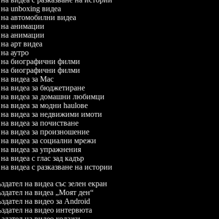
л на unboxing видеа
л на автомобилни видеа
л на анимации
л на анимации
л на арт видеа
л на аутро
л на биографични филми
л на биографични филми
л на видеа за Mac
л на видеа за бюджетиране
л на видеа за домашни любимци
л на видеа за модни haulове
л на видеа за недвижими имоти
л на видеа за почистване
л на видеа за произношение
л на видеа за социални мрежи
л на видеа за упражнения
 на видеа с глас зад кадър
л на видеа с разказване на истории
здател на видеа със зелен екран
здател на видеа „Моят ден“
здател на видео за Android
здател на видео интервюта
здател на видео колажи