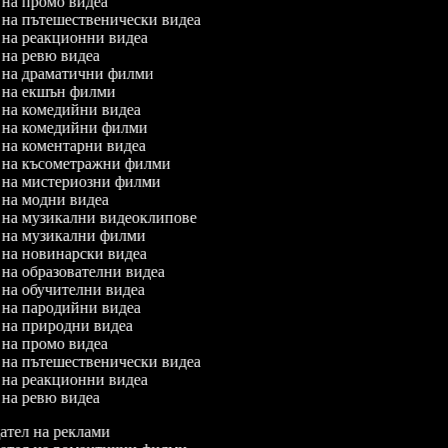
л на промо видеа
л на пътешественически видеа
л на реакционни видеа
л на ревю видеа
л на драматични филми
л на екшън филми
л на комедийни видеа
л на комедийни филми
л на коментарни видеа
л на късометражни филми
л на мистериозни филми
л на модни видеа
л на музикални видеоклипове
л на музикални филми
л на новинарски видеа
л на образователни видеа
л на обучителни видеа
л на пародийни видеа
л на природни видеа
л на промо видеа
л на пътешественически видеа
л на реакционни видеа
л на ревю видеа
тел на реклами