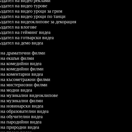
здател на видео реклами
здател на видео турове
здател на видео уроци за грим
здател на видео уроци по танци
здател на видеоклипове за декорация
здател на влогове
здател на гейминг видеа
здател на готварски видеа
здател на демо видеа
л на драматични филми
л на екшън филми
л на комедийни видеа
л на комедийни филми
л на коментарни видеа
л на късометражни филми
л на мистериозни филми
л на модни видеа
л на музикални видеоклипове
л на музикални филми
л на новинарски видеа
л на образователни видеа
л на обучителни видеа
л на пародийни видеа
л на природни видеа