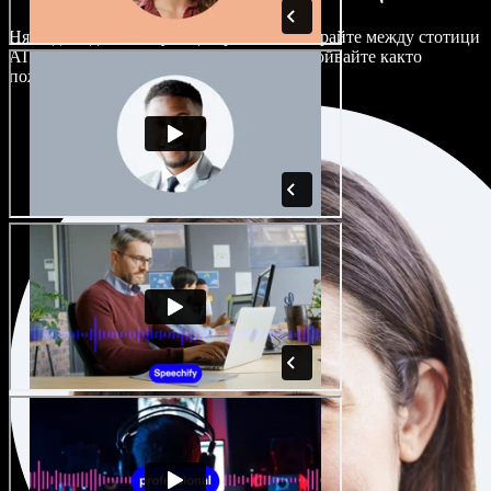
Няма два еднакво звучащи проекта. Избирайте между стотици
AI гласови актьори и акценти и ги настройвайте както
пожелаете.