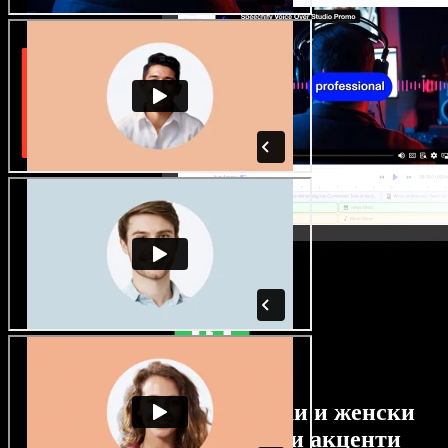
Огромен избор от мъжки и женски
гласове с най-различни акценти