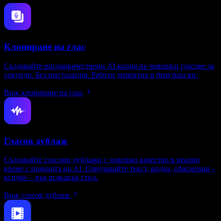
Клониране на глас
Създавайте висококачествени AI копия на човешки гласове за
секунди. Без инсталация. Работи директно в браузъра ви.
Виж клониране на глас
Гласов дублаж
Създавайте гласови дублажи с човешко качество в реално
време с помощта на AI. Озвучавайте текст, видеа, обяснения –
всичко – във всякакъв стил.
Виж гласов дублаж