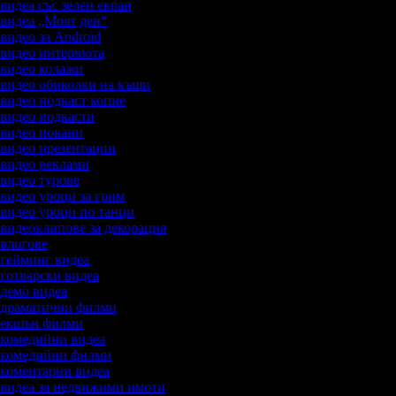
 видеа със зелен екран
а видеа „Моят ден“
 видео за Android
а видео интервюта
а видео колажи
а видео обиколки на къщи
а видео подкаст копие
а видео подкасти
а видео покани
а видео презентации
а видео реклами
а видео турове
а видео уроци за грим
а видео уроци по танци
а видеоклипове за декорация
а влогове
а гейминг видеа
а готварски видеа
а демо видеа
а драматични филми
а екшън филми
а комедийни видеа
а комедийни филми
а коментарни видеа
а видеа за недвижими имоти