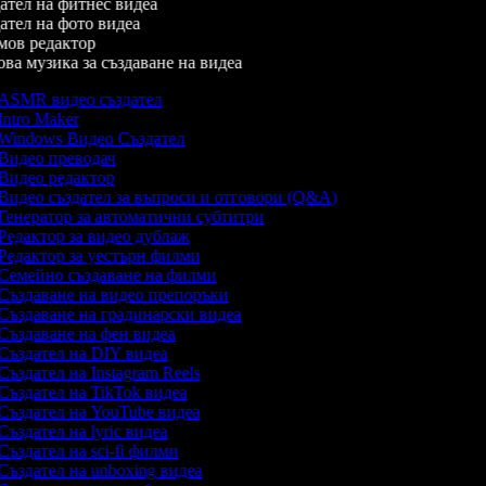
тел на фитнес видеа
тел на фото видеа
ов редактор
а музика за създаване на видеа
ASMR видео създател
Intro Maker
Windows Видео Създател
Видео преводач
Видео редактор
Видео създател за въпроси и отговори (Q&A)
Генератор за автоматични субтитри
Редактор за видео дублаж
Редактор за уестърн филми
Семейно създаване на филми
Създаване на видео препоръки
Създаване на градинарски видеа
Създаване на фен видеа
Създател на DIY видеа
Създател на Instagram Reels
Създател на TikTok видеа
Създател на YouTube видеа
Създател на lyric видеа
Създател на sci-fi филми
Създател на unboxing видеа