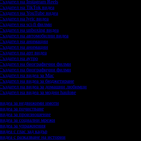
Създател на Instagram Reels
Създател на TikTok видеа
Създател на YouTube видеа
Създател на lyric видеа
Създател на sci-fi филми
Създател на unboxing видеа
Създател на автомобилни видеа
Създател на анимации
Създател на анимации
Създател на арт видеа
Създател на аутро
Създател на биографични филми
Създател на биографични филми
Създател на видеа за Mac
Създател на видеа за бюджетиране
Създател на видеа за домашни любимци
Създател на видеа за модни haulове
а видеа за недвижими имоти
 видеа за почистване
а видеа за произношение
а видеа за социални мрежи
а видеа за упражнения
 видеа с глас зад кадър
 видеа с разказване на истории