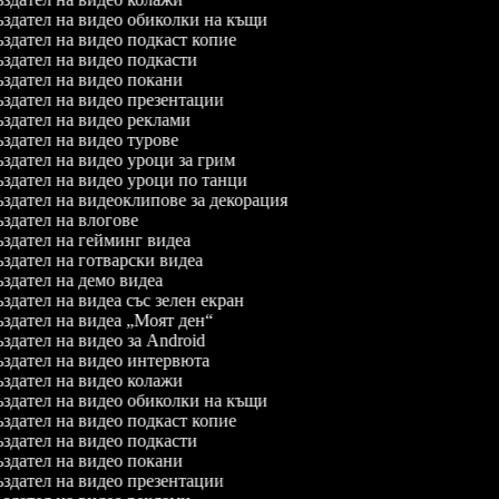
здател на видео обиколки на къщи
здател на видео подкаст копие
здател на видео подкасти
здател на видео покани
здател на видео презентации
здател на видео реклами
здател на видео турове
здател на видео уроци за грим
здател на видео уроци по танци
здател на видеоклипове за декорация
здател на влогове
здател на гейминг видеа
здател на готварски видеа
здател на демо видеа
здател на видеа със зелен екран
здател на видеа „Моят ден“
здател на видео за Android
здател на видео интервюта
здател на видео колажи
здател на видео обиколки на къщи
здател на видео подкаст копие
здател на видео подкасти
здател на видео покани
здател на видео презентации