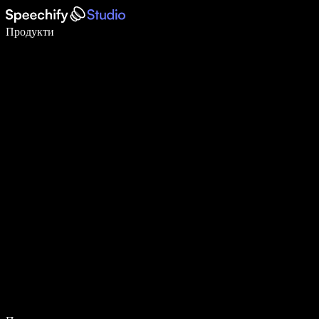
Пишете 5× по-бързо с гласово въвеждане
Продукти
Научете повече