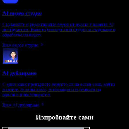
AI видео студио
Създавайте и редактирайте видео от нулата с нашите AI
инструменти. Вашето универсално студио за създаване и
обработка на видео.
Виж видео студио
AI дублиране
С един клик превърнете видеото си на всеки език, който
желаете. Запазва гласа, интонацията и темпото на
оригиналния говорител.
Виж AI дублиране
Изпробвайте сами