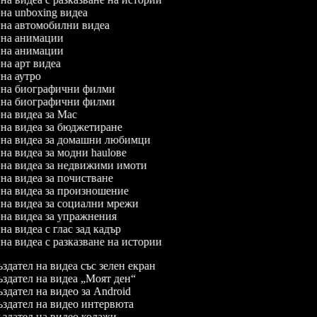
л на unboxing видеа
л на автомобилни видеа
л на анимации
л на анимации
 на арт видеа
л на аутро
л на биографични филми
л на биографични филми
л на видеа за Mac
л на видеа за бюджетиране
л на видеа за домашни любимци
 на видеа за модни haulове
л на видеа за недвижими имоти
л на видеа за почистване
л на видеа за произношение
л на видеа за социални мрежи
л на видеа за упражнения
 на видеа с глас зад кадър
 на видеа с разказване на истории
здател на видеа със зелен екран
здател на видеа „Моят ден“
здател на видео за Android
здател на видео интервюта
здател на видео колажи