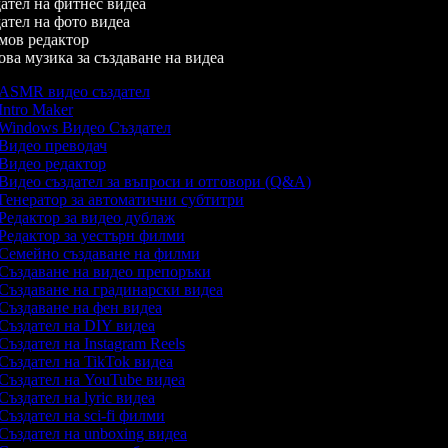
тел на фитнес видеа
тел на фото видеа
ов редактор
а музика за създаване на видеа
ASMR видео създател
Intro Maker
Windows Видео Създател
Видео преводач
Видео редактор
Видео създател за въпроси и отговори (Q&A)
Генератор за автоматични субтитри
Редактор за видео дублаж
Редактор за уестърн филми
Семейно създаване на филми
Създаване на видео препоръки
Създаване на градинарски видеа
Създаване на фен видеа
Създател на DIY видеа
Създател на Instagram Reels
Създател на TikTok видеа
Създател на YouTube видеа
Създател на lyric видеа
Създател на sci-fi филми
Създател на unboxing видеа