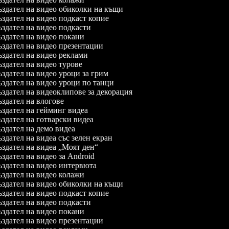
здател на видео обиколки на къщи
здател на видео подкаст копие
здател на видео подкасти
здател на видео покани
здател на видео презентации
здател на видео реклами
здател на видео турове
здател на видео уроци за грим
здател на видео уроци по танци
здател на видеоклипове за декорация
здател на влогове
здател на гейминг видеа
здател на готварски видеа
здател на демо видеа
здател на видеа със зелен екран
здател на видеа „Моят ден“
здател на видео за Android
здател на видео интервюта
здател на видео колажи
здател на видео обиколки на къщи
здател на видео подкаст копие
здател на видео подкасти
здател на видео покани
здател на видео презентации