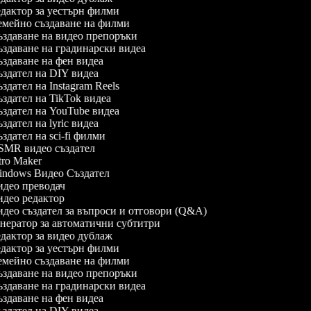
дактор за уестърн филми
мейно създаване на филми
здаване на видео препоръки
здаване на градинарски видеа
здаване на фен видеа
здател на DIY видеа
здател на Instagram Reels
здател на TikTok видеа
здател на YouTube видеа
здател на lyric видеа
здател на sci-fi филми
MR видео създател
tro Maker
ndows Видео Създател
део преводач
део редактор
део създател за въпроси и отговори (Q&A)
нератор за автоматични субтитри
дактор за видео дублаж
дактор за уестърн филми
мейно създаване на филми
здаване на видео препоръки
здаване на градинарски видеа
здаване на фен видеа
здател на DIY видеа