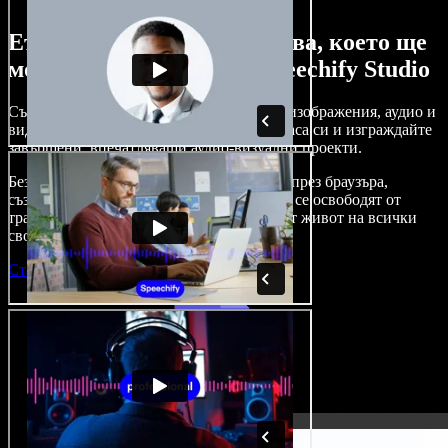
Ето само малка част от това, което ще
можете да правите със Speechify Studio
Създавайте дублажи, добавяйте стокови изображения, аудио и
видео без авторски права, клонирайте гласа си и изграждайте
завършени, впечатляващи аудио-визуални проекти.
Без крива на обучение и с достъп изцяло през браузъра,
създателите на съдържание вече могат да се освободят от
традиционните ограничения и да вдъхнат живот на всички
свои креативни идеи.
Стартирай Studio