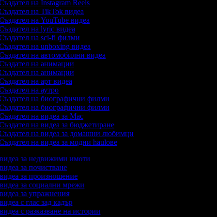
Създател на Instagram Reels
Създател на TikTok видеа
Създател на YouTube видеа
Създател на lyric видеа
Създател на sci-fi филми
Създател на unboxing видеа
Създател на автомобилни видеа
Създател на анимации
Създател на анимации
Създател на арт видеа
Създател на аутро
Създател на биографични филми
Създател на биографични филми
Създател на видеа за Mac
Създател на видеа за бюджетиране
Създател на видеа за домашни любимци
Създател на видеа за модни haulове
а видеа за недвижими имоти
 видеа за почистване
а видеа за произношение
а видеа за социални мрежи
а видеа за упражнения
 видеа с глас зад кадър
 видеа с разказване на истории