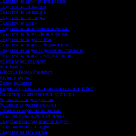
Създател на автомобилни видеа
Създател на анимации
Създател на анимации
Създател на арт видеа
Създател на аутро
Създател на биографични филми
Създател на биографични филми
Създател на видеа за Mac
Създател на видеа за бюджетиране
Създател на видеа за домашни любимци
Създател на видеа за модни haulове
ASMR видео създател
Intro Maker
Windows Видео Създател
Видео преводач
Видео редактор
Видео създател за въпроси и отговори (Q&A)
Генератор за автоматични субтитри
Редактор за видео дублаж
Редактор за уестърн филми
Семейно създаване на филми
Създаване на видео препоръки
Създаване на градинарски видеа
Създаване на фен видеа
Създател на DIY видеа