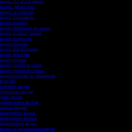
 видеа със зелен екран
а видеа „Моят ден“
 видео за Android
а видео интервюта
а видео колажи
а видео обиколки на къщи
а видео подкаст копие
а видео подкасти
а видео покани
а видео презентации
а видео реклами
 видео турове
 видео уроци за грим
а видео уроци по танци
а видеоклипове за декорация
а влогове
а гейминг видеа
 готварски видеа
а демо видеа
а драматични филми
а екшън филми
а комедийни видеа
а комедийни филми
а коментарни видеа
а видеа за недвижими имоти