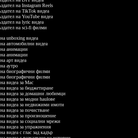
здател на Instagram Reels
здател на TikTok видеа
здател на YouTube видеа
здател на lyric видеа
здател на sci-fi филми
л на unboxing видеа
л на автомобилни видеа
л на анимации
л на анимации
 на арт видеа
л на аутро
л на биографични филми
л на биографични филми
л на видеа за Mac
л на видеа за бюджетиране
л на видеа за домашни любимци
 на видеа за модни haulове
л на видеа за недвижими имоти
л на видеа за почистване
л на видеа за произношение
л на видеа за социални мрежи
л на видеа за упражнения
 на видеа с глас зад кадър
 на видеа с разказване на истории