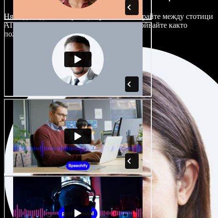
Няма два еднакво звучащи проекта. Избирайте между стотици
AI гласови актьори и акценти и ги настройвайте както
пожелаете.