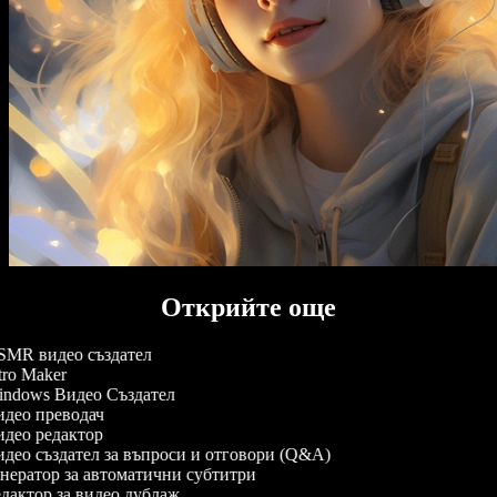
Открийте още
MR видео създател
tro Maker
ndows Видео Създател
део преводач
део редактор
део създател за въпроси и отговори (Q&A)
нератор за автоматични субтитри
дактор за видео дублаж