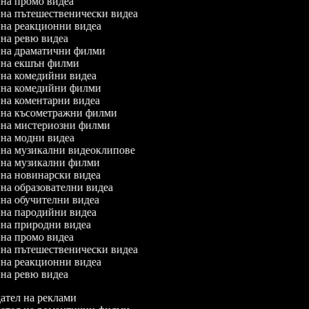
л на промо видеа
л на пътешественически видеа
л на реакционни видеа
л на ревю видеа
л на драматични филми
л на екшън филми
л на комедийни видеа
л на комедийни филми
л на коментарни видеа
л на късометражни филми
л на мистериозни филми
л на модни видеа
л на музикални видеоклипове
л на музикални филми
л на новинарски видеа
л на образователни видеа
л на обучителни видеа
л на пародийни видеа
л на природни видеа
л на промо видеа
л на пътешественически видеа
л на реакционни видеа
л на ревю видеа
тел на реклами