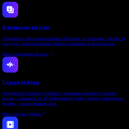
Клониране на глас
Създавайте висококачествени AI копия на човешки гласове за
секунди. Без инсталация. Работи директно в браузъра ви.
Виж клониране на глас
Гласов дублаж
Създавайте гласови дублажи с човешко качество в реално
време с помощта на AI. Озвучавайте текст, видеа, обяснения –
всичко – във всякакъв стил.
Виж гласов дублаж