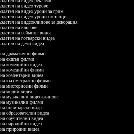
здател на видео реклами
здател на видео турове
здател на видео уроци за грим
здател на видео уроци по танци
здател на видеоклипове за декорация
здател на влогове
здател на гейминг видеа
здател на готварски видеа
здател на демо видеа
л на драматични филми
л на екшън филми
л на комедийни видеа
л на комедийни филми
л на коментарни видеа
л на късометражни филми
л на мистериозни филми
л на модни видеа
л на музикални видеоклипове
л на музикални филми
л на новинарски видеа
л на образователни видеа
л на обучителни видеа
л на пародийни видеа
л на природни видеа