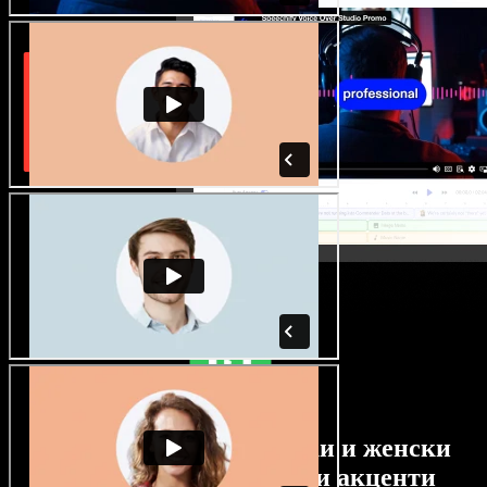
Огромен избор от мъжки и женски
гласове с най-различни акценти