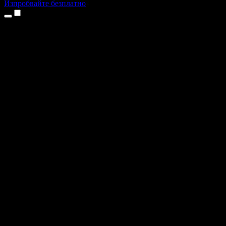
Изпробвайте безплатно
Продукти
Текст в реч
Приложения за iPhone и iPad
Приложение за Android
Разширение за Chrome
Разширение за Edge
Уеб приложение
Приложение за Mac
Приложение за Windows
AI генератор на глас
Гласов запис
Дублаж