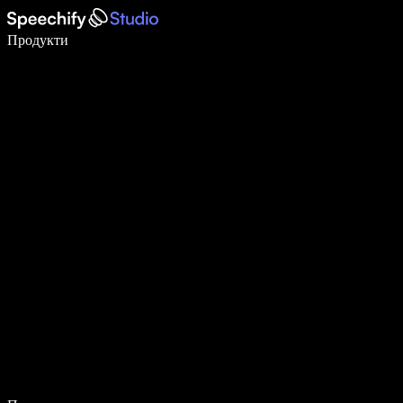
Пишете 5× по-бързо с гласово въвеждане
Продукти
Научете повече