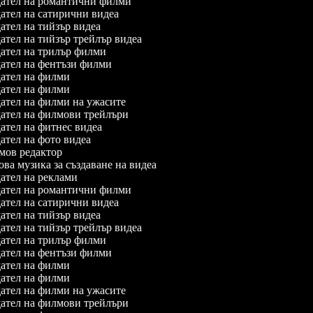
ател на романтични филми
тел на сатирични видеа
тел на тийзър видеа
тел на тийзър трейлър видеа
ател на трилър филми
ател на фентъзи филми
ател на филми
ател на филми
ател на филми на ужасите
ател на филмови трейлъри
тел на фитнес видеа
тел на фото видеа
ов редактор
а музика за създаване на видеа
тел на реклами
ател на романтични филми
тел на сатирични видеа
тел на тийзър видеа
тел на тийзър трейлър видеа
ател на трилър филми
ател на фентъзи филми
ател на филми
ател на филми
ател на филми на ужасите
ател на филмови трейлъри