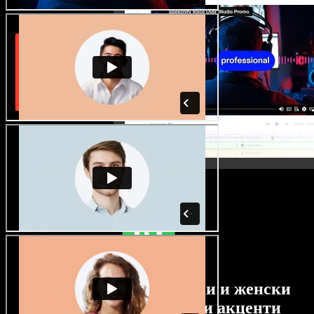
Огромен избор от мъжки и женски
гласове с най-различни акценти