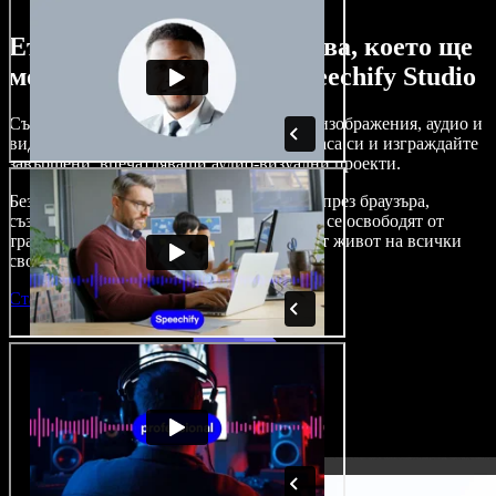
Ето само малка част от това, което ще
можете да правите със Speechify Studio
Създавайте дублажи, добавяйте стокови изображения, аудио и
видео без авторски права, клонирайте гласа си и изграждайте
завършени, впечатляващи аудио-визуални проекти.
Без крива на обучение и с достъп изцяло през браузъра,
създателите на съдържание вече могат да се освободят от
традиционните ограничения и да вдъхнат живот на всички
свои креативни идеи.
Стартирай Studio