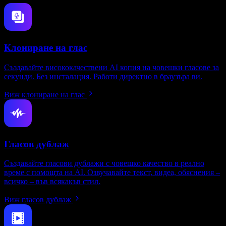
Клониране на глас
Създавайте висококачествени AI копия на човешки гласове за
секунди. Без инсталация. Работи директно в браузъра ви.
Виж клониране на глас
Гласов дублаж
Създавайте гласови дублажи с човешко качество в реално
време с помощта на AI. Озвучавайте текст, видеа, обяснения –
всичко – във всякакъв стил.
Виж гласов дублаж