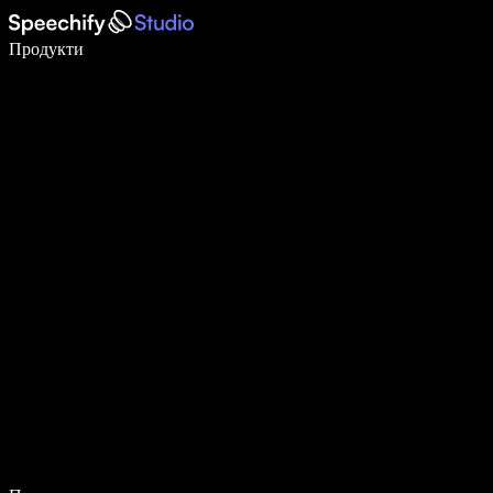
Пишете 5× по-бързо с гласово въвеждане
Продукти
Научете повече