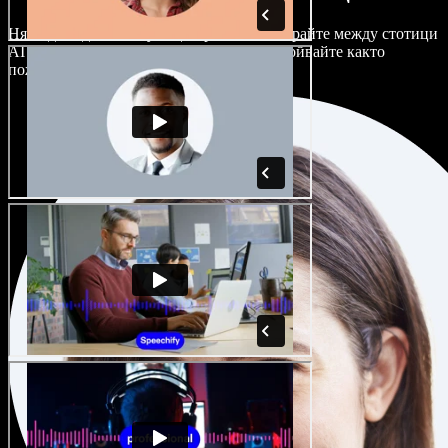
Няма два еднакво звучащи проекта. Избирайте между стотици
AI гласови актьори и акценти и ги настройвайте както
пожелаете.