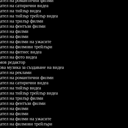
ател на романтични филми
тел на сатирични видеа
тел на тийзър видеа
тел на тийзър трейлър видеа
тел на трилър филми
тел на фентъзи филми
ател на филми
ател на филми
тел на филми на ужасите
ател на филмови трейлъри
тел на фитнес видеа
тел на фото видеа
ов редактор
а музика за създаване на видеа
тел на реклами
ател на романтични филми
тел на сатирични видеа
тел на тийзър видеа
тел на тийзър трейлър видеа
тел на трилър филми
тел на фентъзи филми
ател на филми
ател на филми
тел на филми на ужасите
ател на филмови трейлъри