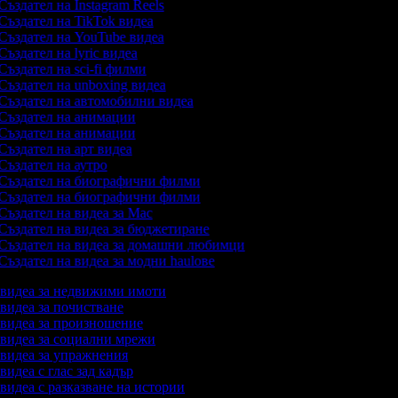
Създател на Instagram Reels
Създател на TikTok видеа
Създател на YouTube видеа
Създател на lyric видеа
Създател на sci-fi филми
Създател на unboxing видеа
Създател на автомобилни видеа
Създател на анимации
Създател на анимации
Създател на арт видеа
Създател на аутро
Създател на биографични филми
Създател на биографични филми
Създател на видеа за Mac
Създател на видеа за бюджетиране
Създател на видеа за домашни любимци
Създател на видеа за модни haulове
а видеа за недвижими имоти
 видеа за почистване
а видеа за произношение
а видеа за социални мрежи
а видеа за упражнения
 видеа с глас зад кадър
 видеа с разказване на истории