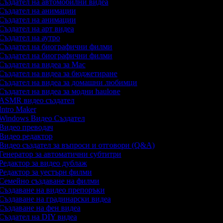
Създател на автомобилни видеа
Създател на анимации
Създател на анимации
Създател на арт видеа
Създател на аутро
Създател на биографични филми
Създател на биографични филми
Създател на видеа за Mac
Създател на видеа за бюджетиране
Създател на видеа за домашни любимци
Създател на видеа за модни haulове
ASMR видео създател
Intro Maker
Windows Видео Създател
Видео преводач
Видео редактор
Видео създател за въпроси и отговори (Q&A)
Генератор за автоматични субтитри
Редактор за видео дублаж
Редактор за уестърн филми
Семейно създаване на филми
Създаване на видео препоръки
Създаване на градинарски видеа
Създаване на фен видеа
Създател на DIY видеа