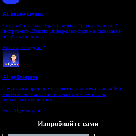
AI видео студио
Създавайте и редактирайте видео от нулата с нашите AI
инструменти. Вашето универсално студио за създаване и
обработка на видео.
Виж видео студио
AI дублиране
С един клик превърнете видеото си на всеки език, който
желаете. Запазва гласа, интонацията и темпото на
оригиналния говорител.
Виж AI дублиране
Изпробвайте сами