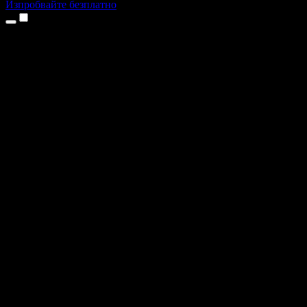
Изпробвайте безплатно
Продукти
Текст в реч
Приложения за iPhone и iPad
Приложение за Android
Разширение за Chrome
Разширение за Edge
Уеб приложение
Приложение за Mac
Приложение за Windows
AI генератор на глас
Гласов запис
Дублаж