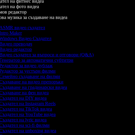
тел на фитнес видеа
тел на фото видеа
ов редактор
а музика за създаване на видеа
ASMR видео създател
Intro Maker
Windows Видео Създател
Видео преводач
Видео редактор
Видео създател за въпроси и отговори (Q&A)
Генератор за автоматични субтитри
Редактор за видео дублаж
Редактор за уестърн филми
Семейно създаване на филми
Създаване на видео препоръки
Създаване на градинарски видеа
Създаване на фен видеа
Създател на DIY видеа
Създател на Instagram Reels
Създател на TikTok видеа
Създател на YouTube видеа
Създател на lyric видеа
Създател на sci-fi филми
Създател на unboxing видеа