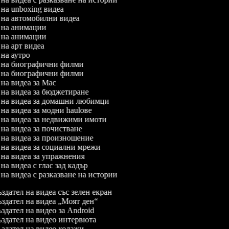
л на unboxing видеа
л на автомобилни видеа
л на анимации
л на анимации
л на арт видеа
л на аутро
л на биографични филми
л на биографични филми
л на видеа за Mac
л на видеа за бюджетиране
л на видеа за домашни любимци
л на видеа за модни haulове
л на видеа за недвижими имоти
л на видеа за почистване
л на видеа за произношение
л на видеа за социални мрежи
л на видеа за упражнения
 на видеа с глас зад кадър
л на видеа с разказване на истории
здател на видеа със зелен екран
здател на видеа „Моят ден“
здател на видео за Android
здател на видео интервюта
здател на видео колажи