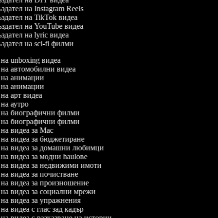
здател на Instagram Reels
здател на TikTok видеа
здател на YouTube видеа
здател на lyric видеа
здател на sci-fi филми
л на unboxing видеа
л на автомобилни видеа
л на анимации
л на анимации
л на арт видеа
л на аутро
л на биографични филми
л на биографични филми
л на видеа за Mac
л на видеа за бюджетиране
л на видеа за домашни любимци
л на видеа за модни haulове
л на видеа за недвижими имоти
л на видеа за почистване
л на видеа за произношение
л на видеа за социални мрежи
л на видеа за упражнения
 на видеа с глас зад кадър
л на видеа с разказване на истории