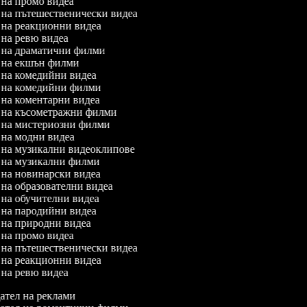
л на промо видеа
л на пътешественически видеа
л на реакционни видеа
л на ревю видеа
л на драматични филми
л на екшън филми
л на комедийни видеа
л на комедийни филми
л на коментарни видеа
л на късометражни филми
л на мистериозни филми
л на модни видеа
л на музикални видеоклипове
л на музикални филми
л на новинарски видеа
л на образователни видеа
л на обучителни видеа
л на пародийни видеа
л на природни видеа
л на промо видеа
л на пътешественически видеа
л на реакционни видеа
л на ревю видеа
тел на реклами