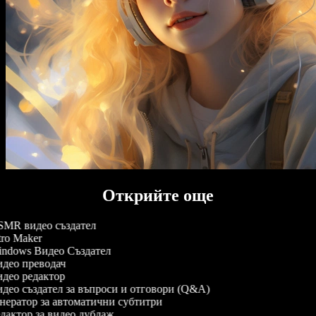
Открийте още
MR видео създател
tro Maker
ndows Видео Създател
део преводач
део редактор
део създател за въпроси и отговори (Q&A)
нератор за автоматични субтитри
дактор за видео дублаж