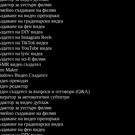
дактор за уестърн филми
мейно създаване на филми
здаване на видео препоръки
здаване на градинарски видеа
здаване на фен видеа
здател на DIY видеа
здател на Instagram Reels
здател на TikTok видеа
здател на YouTube видеа
здател на lyric видеа
здател на sci-fi филми
MR видео създател
tro Maker
ndows Видео Създател
део преводач
део редактор
део създател за въпроси и отговори (Q&A)
нератор за автоматични субтитри
дактор за видео дублаж
дактор за уестърн филми
мейно създаване на филми
здаване на видео препоръки
здаване на градинарски видеа
здаване на фен видеа
здател на DIY видеа