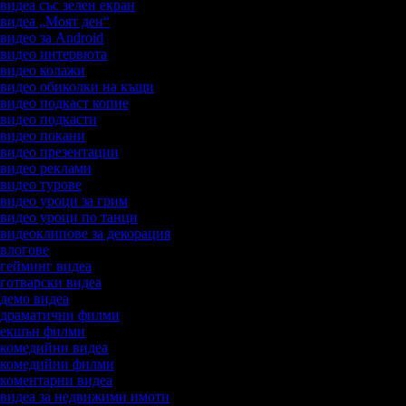
 видеа със зелен екран
а видеа „Моят ден“
 видео за Android
а видео интервюта
а видео колажи
а видео обиколки на къщи
а видео подкаст копие
а видео подкасти
а видео покани
а видео презентации
а видео реклами
а видео турове
а видео уроци за грим
а видео уроци по танци
а видеоклипове за декорация
а влогове
а гейминг видеа
а готварски видеа
а демо видеа
а драматични филми
а екшън филми
а комедийни видеа
а комедийни филми
а коментарни видеа
а видеа за недвижими имоти