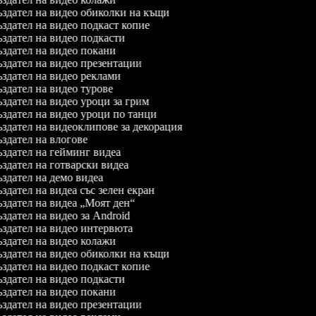
здател на видео обиколки на къщи
здател на видео подкаст копие
здател на видео подкасти
здател на видео покани
здател на видео презентации
здател на видео реклами
здател на видео турове
здател на видео уроци за грим
здател на видео уроци по танци
здател на видеоклипове за декорация
здател на влогове
здател на гейминг видеа
здател на готварски видеа
здател на демо видеа
здател на видеа със зелен екран
здател на видеа „Моят ден“
здател на видео за Android
здател на видео интервюта
здател на видео колажи
здател на видео обиколки на къщи
здател на видео подкаст копие
здател на видео подкасти
здател на видео покани
здател на видео презентации