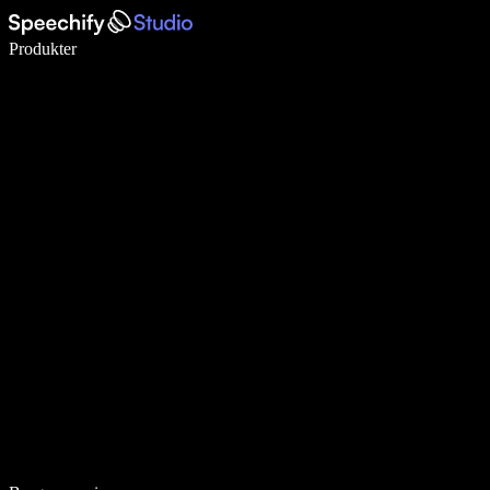
Skriv 5× hurtigere med stemmeskrivning
Produkter
Læs mere