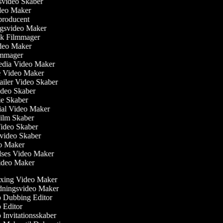
nsvideo Skaber
ideo Maker
producent
ngsvideo Maker
sk Filmmager
Video Maker
Filmmager
Media Video Maker
me Video Maker
railer Video Skaber
Video Skaber
rie Skaber
nial Video Maker
 Film Skaber
Video Skaber
svideo Skaber
eo Maker
lses Video Maker
Video Maker
ing Video Maker
dningsvideo Maker
 Dubbing Editor
Editor
Invitationsskaber