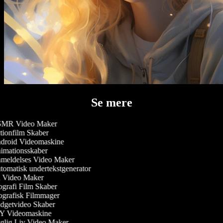
Se mere
MR Video Maker
ionfilm Skaber
roid Videomaskine
mationsskaber
eldelses Video Maker
omatisk undertekstgenerator
 Video Maker
grafi Film Skaber
grafisk Filmmager
getvideo Skaber
Y Videomaskine
lig Liv Video Maker