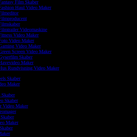
antasy Film Skaber
ashion Haul Video Maker
ilmeditor
ilmproducent
ilmskaber
ilmtrailer Videomaskine
itness Video Maker
oto Video Maker
aming Video Maker
reen Screen Video Maker
yserfilm Skaber
avevideo Maker
us Rundvisning Video Maker
eels Skaber
Video Maker
m Skaber
eo Skaber
r Video Maker
ideomager
o Skaber
deo Maker
 Skaber
Maker