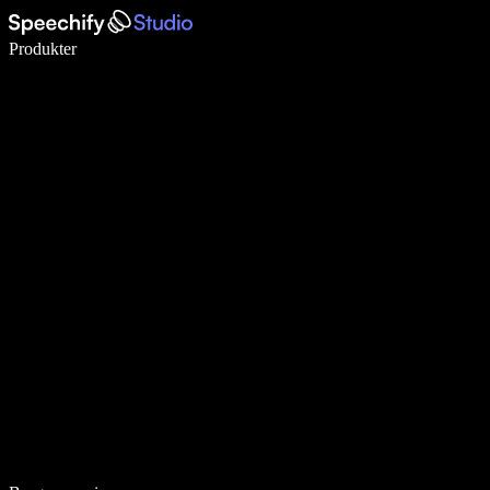
Skriv 5× hurtigere med stemmeskrivning
Produkter
Læs mere