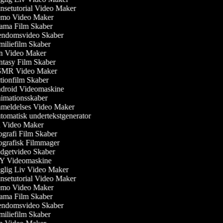
setutorial Video Maker
mo Video Maker
ma Film Skaber
ndomsvideo Skaber
iliefilm Skaber
 Video Maker
tasy Film Skaber
MR Video Maker
ionfilm Skaber
roid Videomaskine
mationsskaber
eldelses Video Maker
omatisk undertekstgenerator
 Video Maker
grafi Film Skaber
grafisk Filmmager
getvideo Skaber
Y Videomaskine
lig Liv Video Maker
setutorial Video Maker
mo Video Maker
ma Film Skaber
ndomsvideo Skaber
iliefilm Skaber