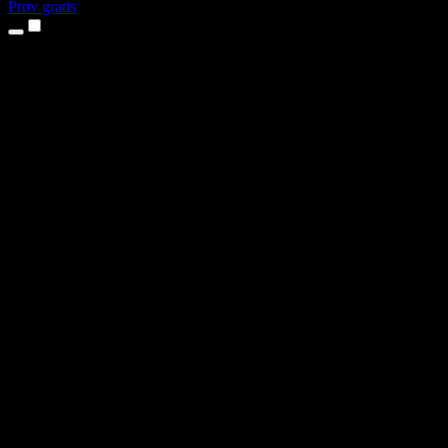
Prøv gratis
Produkter
Tekst til tale
iPhone- og iPad-apps
Android-app
Chrome-udvidelse
Edge-udvidelse
Webapp
Mac-app
Windows-app
AI-stemmegenerator
Voice Over
Dubbing