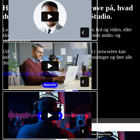
Her er bare en lille smagsprøve på, hvad
du kan lave med Speechify Studio.
Lav voice-overs, tilføj royaltyfrie stockbilleder, lyd og video, eller
klon din stemme og skab komplette, imponerende audio- og
videoprojekter.
Uden indlæringskurve og med alt tilgængeligt i browseren kan
indholdsskabere slippe for traditionelle begrænsninger og føre alle
deres kreative idéer ud i livet.
Start Studio