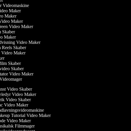
ber
iler Videomaskine
 Video Maker
deo Maker
 Video Maker
creen Video Maker
lm Skaber
deo Maker
dvisning Video Maker
am Reels Skaber
ew Video Maker
aker
film Skaber
video Skaber
tator Video Maker
m Videomager
st Video Skaber
edyr Video Maker
ik Video Skaber
c Video Maker
lavningsvideomaskine
eup Tutorial Video Maker
de Video Maker
ikalsk Filmmager