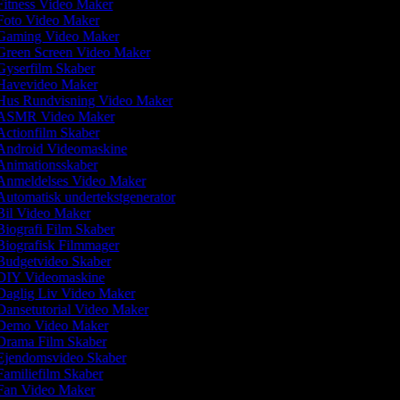
itness Video Maker
oto Video Maker
aming Video Maker
reen Screen Video Maker
yserfilm Skaber
avevideo Maker
us Rundvisning Video Maker
ASMR Video Maker
ctionfilm Skaber
ndroid Videomaskine
nimationsskaber
nmeldelses Video Maker
utomatisk undertekstgenerator
il Video Maker
iografi Film Skaber
iografisk Filmmager
udgetvideo Skaber
IY Videomaskine
aglig Liv Video Maker
ansetutorial Video Maker
emo Video Maker
rama Film Skaber
jendomsvideo Skaber
amiliefilm Skaber
an Video Maker