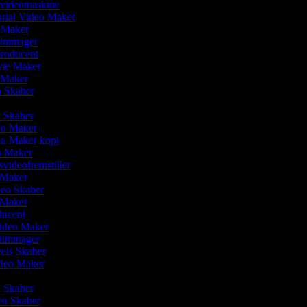
svideomaskine
orial Video Maker
o Maker
Filmmager
producent
vie Maker
o Maker
o Skaber
r
o Skaber
deo Maker
deo Maker kopi
o Maker
svideofremstiller
 Maker
deo Skaber
o Maker
ducent
video Maker
Filmmager
eels Skaber
Video Maker
m Skaber
eo Skaber