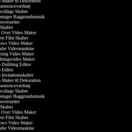
Maker til Dekoration
annonceværktøj
ollage Skaber
mager Baggrundsmusik
versætter
Skaber
 Over Video Maker
n Film Skaber
ws Video Maker
be Videomaskine
ing Video Maker
dningsvideo Maker
 Dubbing Editor
Editor
Invitationsskaber
Maker til Dekoration
annonceværktøj
ollage Skaber
mager Baggrundsmusik
versætter
Skaber
 Over Video Maker
n Film Skaber
ws Video Maker
be Videomaskine