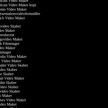
cast Video Maker
cast Video Maker kopi
mo Video Maker
sentationsvideofremstiller
A Video Maker
nsvideo Skaber
ideo Maker
producent
ngsvideo Maker
sk Filmmager
Video Maker
Filmmager
Media Video Maker
me Video Maker
railer Video Skaber
Video Skaber
rie Skaber
nial Video Maker
 Film Skaber
Video Skaber
svideo Skaber
eo Maker
lses Video Maker
Video Maker