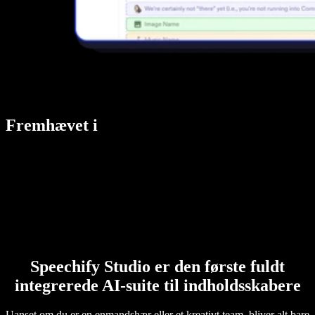
Fremhævet i
Speechify Studio er den første fuldt
integrerede AI-suite til indholdsskabere
Uanset om du er en enmandshær eller et kreativt team, bliver alt bare