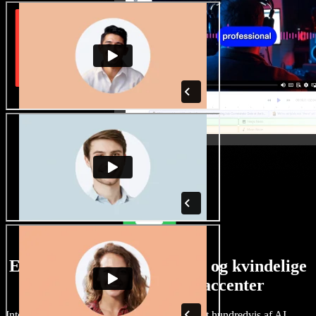
Et stort udvalg af mandlige og kvindelige
stemmer i alverdens accenter
Intet projekt behøver at lyde ens. Vælg blandt hundredvis af AI-