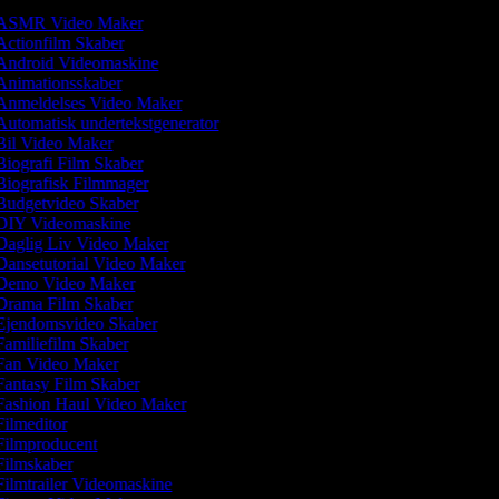
ASMR Video Maker
ctionfilm Skaber
ndroid Videomaskine
nimationsskaber
nmeldelses Video Maker
utomatisk undertekstgenerator
il Video Maker
iografi Film Skaber
iografisk Filmmager
udgetvideo Skaber
IY Videomaskine
aglig Liv Video Maker
ansetutorial Video Maker
emo Video Maker
rama Film Skaber
jendomsvideo Skaber
amiliefilm Skaber
an Video Maker
antasy Film Skaber
ashion Haul Video Maker
ilmeditor
ilmproducent
ilmskaber
ilmtrailer Videomaskine