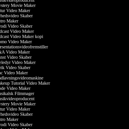
ikvideoproducent
tery Movie Maker
ur Video Maker
edsvideo Skaber
ro Maker
odi Video Skaber
cast Video Maker
cast Video Maker kopi
mo Video Maker
sentationsvideofremstiller
A Video Maker
st Video Skaber
edyr Video Maker
ik Video Skaber
c Video Maker
lavningsvideomaskine
eup Tutorial Video Maker
de Video Maker
ikalsk Filmmager
ikvideoproducent
tery Movie Maker
ur Video Maker
edsvideo Skaber
ro Maker
odi Video Skaber