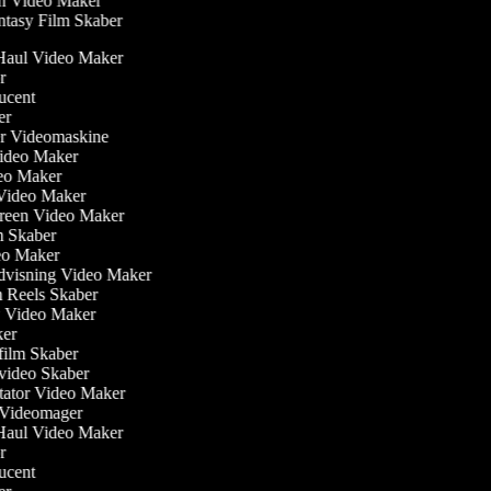
 Video Maker
tasy Film Skaber
 Haul Video Maker
or
ducent
ber
iler Videomaskine
 Video Maker
deo Maker
 Video Maker
creen Video Maker
lm Skaber
deo Maker
dvisning Video Maker
am Reels Skaber
ew Video Maker
aker
film Skaber
video Skaber
tator Video Maker
m Videomager
 Haul Video Maker
or
ducent