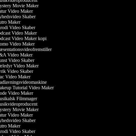
sikvideoproducent
stery Movie Maker
tur Video Maker
hedsvideo Skaber
tro Maker
rodi Video Skaber
dcast Video Maker
dcast Video Maker kopi
omo Video Maker
sentationsvideofremstiller
A Video Maker
nst Video Skaber
ledyr Video Maker
rik Video Skaber
c Video Maker
dlavningsvideomaskine
keup Tutorial Video Maker
de Video Maker
sikalsk Filmmager
sikvideoproducent
stery Movie Maker
tur Video Maker
hedsvideo Skaber
tro Maker
rodi Video Skaber