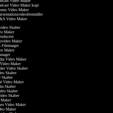
dcast Video Maker
dcast Video Maker kopi
omo Video Maker
sentationsvideofremstiller
A Video Maker
svideo Skaber
deo Maker
producent
gsvideo Maker
sk Filmmager
ideo Maker
ilmmager
edia Video Maker
e Video Maker
railer Video Skaber
ideo Skaber
ie Skaber
ial Video Maker
Film Skaber
ideo Skaber
video Skaber
o Maker
ses Video Maker
ideo Maker