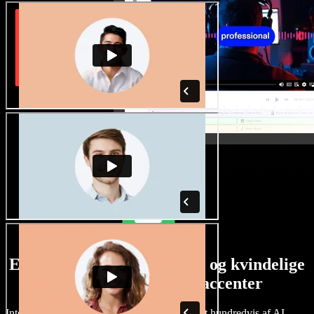
Et stort udvalg af mandlige og kvindelige
stemmer i alverdens accenter
Intet projekt behøver at lyde ens. Vælg blandt hundredvis af AI-