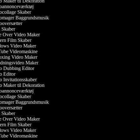
 Maker til Dekoration
annonceværktøj
collage Skaber
omager Baggrundsmusik
oversætter
Skaber
 Over Video Maker
rn Film Skaber
ows Video Maker
ube Videomaskine
xing Video Maker
dningsvideo Maker
 Dubbing Editor
 Editor
 Invitationsskaber
 Maker til Dekoration
annonceværktøj
collage Skaber
omager Baggrundsmusik
oversætter
Skaber
 Over Video Maker
rn Film Skaber
ows Video Maker
ube Videomaskine