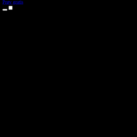
Prøv gratis
Produkter
Tekst til tale
iPhone- og iPad-apps
Android-app
Chrome-udvidelse
Edge-udvidelse
Webapp
Mac-app
Windows-app
AI-stemmegenerator
Voice Over
Dubbing