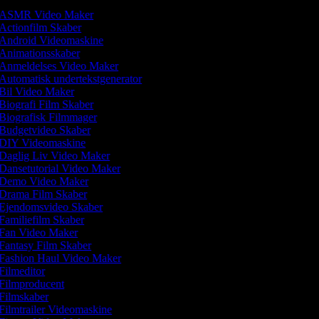
ASMR Video Maker
Actionfilm Skaber
Android Videomaskine
Animationsskaber
Anmeldelses Video Maker
Automatisk undertekstgenerator
Bil Video Maker
Biografi Film Skaber
Biografisk Filmmager
Budgetvideo Skaber
DIY Videomaskine
Daglig Liv Video Maker
Dansetutorial Video Maker
Demo Video Maker
Drama Film Skaber
Ejendomsvideo Skaber
Familiefilm Skaber
Fan Video Maker
Fantasy Film Skaber
Fashion Haul Video Maker
Filmeditor
Filmproducent
Filmskaber
Filmtrailer Videomaskine