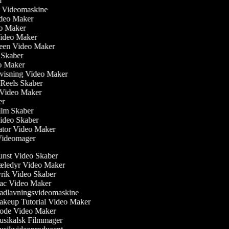
er
ler Videomaskine
Video Maker
eo Maker
Video Maker
reen Video Maker
m Skaber
eo Maker
dvisning Video Maker
m Reels Skaber
w Video Maker
ker
ilm Skaber
video Skaber
ator Video Maker
 Videomager
nst Video Skaber
ledyr Video Maker
rik Video Skaber
c Video Maker
dlavningsvideomaskine
keup Tutorial Video Maker
de Video Maker
sikalsk Filmmager