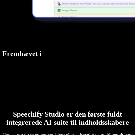
Fremhævet i
Speechify Studio er den første fuldt
integrerede AI-suite til indholdsskabere
Uanset om du er en enmandshær eller et kreativt team, bliver alt bare