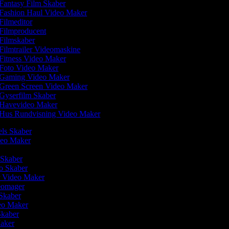
Fantasy Film Skaber
Fashion Haul Video Maker
Filmeditor
Filmproducent
Filmskaber
Filmtrailer Videomaskine
Fitness Video Maker
Foto Video Maker
Gaming Video Maker
Green Screen Video Maker
Gyserfilm Skaber
Havevideo Maker
Hus Rundvisning Video Maker
els Skaber
ideo Maker
 Skaber
eo Skaber
r Video Maker
deomager
 Skaber
deo Maker
 Skaber
Maker