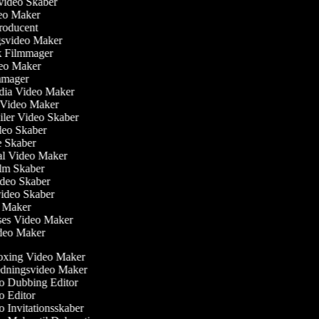
svideo Skaber
deo Maker
producent
gsvideo Maker
sk Filmmager
ideo Maker
ilmmager
edia Video Maker
e Video Maker
railer Video Skaber
ideo Skaber
ie Skaber
ial Video Maker
Film Skaber
ideo Skaber
video Skaber
o Maker
ses Video Maker
ideo Maker
xing Video Maker
dningsvideo Maker
 Dubbing Editor
 Editor
 Invitationsskaber