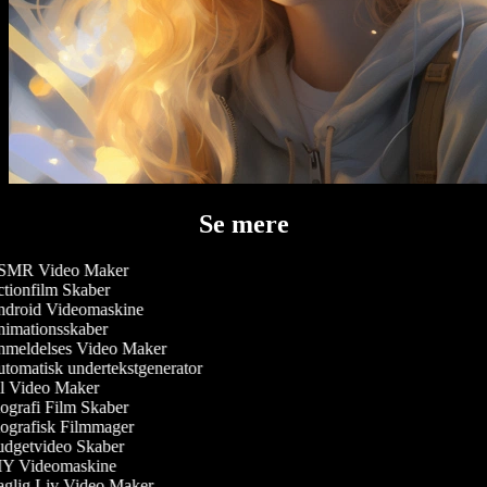
Se mere
MR Video Maker
tionfilm Skaber
droid Videomaskine
imationsskaber
meldelses Video Maker
tomatisk undertekstgenerator
l Video Maker
ografi Film Skaber
ografisk Filmmager
dgetvideo Skaber
Y Videomaskine
glig Liv Video Maker