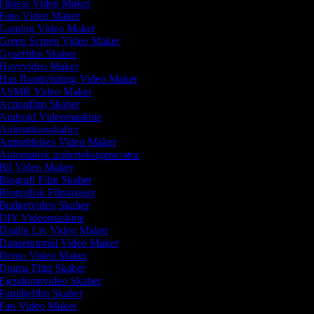
Fitness Video Maker
Foto Video Maker
Gaming Video Maker
Green Screen Video Maker
Gyserfilm Skaber
Havevideo Maker
Hus Rundvisning Video Maker
ASMR Video Maker
Actionfilm Skaber
Android Videomaskine
Animationsskaber
Anmeldelses Video Maker
Automatisk undertekstgenerator
Bil Video Maker
Biografi Film Skaber
Biografisk Filmmager
Budgetvideo Skaber
DIY Videomaskine
Daglig Liv Video Maker
Dansetutorial Video Maker
Demo Video Maker
Drama Film Skaber
Ejendomsvideo Skaber
Familiefilm Skaber
Fan Video Maker