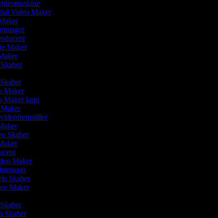
videomaskine
rial Video Maker
 Maker
ilmmager
roducent
vie Maker
 Maker
 Skaber
r
o Skaber
eo Maker
eo Maker kopi
o Maker
svideofremstiller
 Maker
deo Skaber
 Maker
ducent
ideo Maker
ilmmager
els Skaber
ideo Maker
 Skaber
eo Skaber