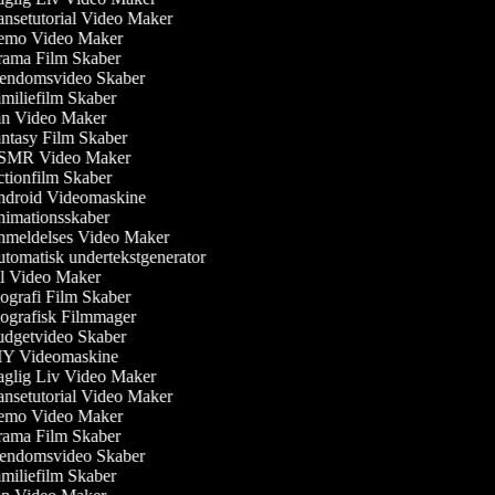
nsetutorial Video Maker
mo Video Maker
ama Film Skaber
endomsvideo Skaber
miliefilm Skaber
n Video Maker
ntasy Film Skaber
MR Video Maker
tionfilm Skaber
droid Videomaskine
imationsskaber
meldelses Video Maker
tomatisk undertekstgenerator
l Video Maker
ografi Film Skaber
ografisk Filmmager
dgetvideo Skaber
Y Videomaskine
glig Liv Video Maker
nsetutorial Video Maker
mo Video Maker
ama Film Skaber
endomsvideo Skaber
miliefilm Skaber