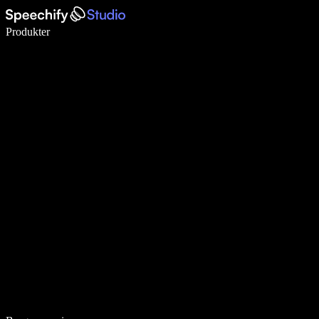
Skriv 5× hurtigere med stemmeskrivning
Produkter
Læs mere