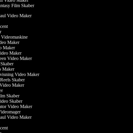
n Video Maker
ntasy Film Skaber
Haul Video Maker
or
ucent
er
ler Videomaskine
Video Maker
eo Maker
Video Maker
reen Video Maker
m Skaber
eo Maker
dvisning Video Maker
m Reels Skaber
w Video Maker
ker
ilm Skaber
video Skaber
ator Video Maker
 Videomager
Haul Video Maker
or
ucent