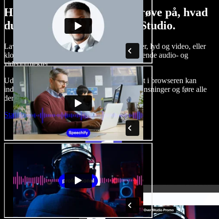
Her er bare en lille smagsprøve på, hvad
du kan lave med Speechify Studio.
Lav voice-overs, tilføj royaltyfrie stockbilleder, lyd og video, eller
klon din stemme og skab komplette, imponerende audio- og
videoprojekter.
Uden indlæringskurve og med alt tilgængeligt i browseren kan
indholdsskabere slippe for traditionelle begrænsninger og føre alle
deres kreative idéer ud i livet.
Start Studio