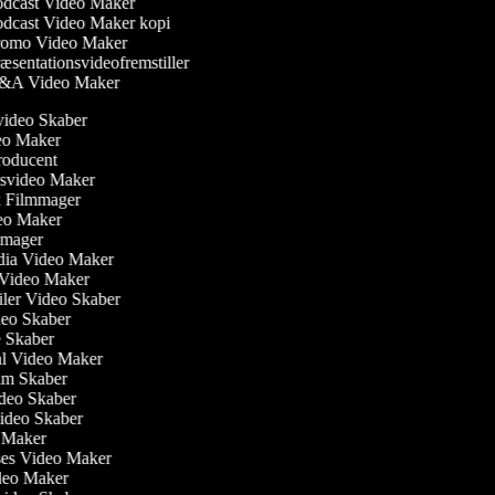
dcast Video Maker
dcast Video Maker kopi
omo Video Maker
æsentationsvideofremstiller
A Video Maker
svideo Skaber
deo Maker
roducent
gsvideo Maker
k Filmmager
ideo Maker
lmmager
edia Video Maker
e Video Maker
ailer Video Skaber
ideo Skaber
ie Skaber
ial Video Maker
Film Skaber
ideo Skaber
video Skaber
o Maker
ses Video Maker
ideo Maker