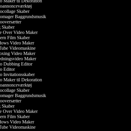
 Maker til Dekoration
oannonceværktøj
collage Skaber
omager Baggrundsmusik
oversætter
 Skaber
e Over Video Maker
rn Film Skaber
ows Video Maker
ube Videomaskine
xing Video Maker
dningsvideo Maker
 Dubbing Editor
 Editor
 Invitationsskaber
 Maker til Dekoration
oannonceværktøj
collage Skaber
omager Baggrundsmusik
oversætter
 Skaber
e Over Video Maker
rn Film Skaber
ows Video Maker
ube Videomaskine