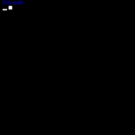
Prøv gratis
Produkter
Tekst til tale
iPhone- og iPad-apps
Android-app
Chrome-udvidelse
Edge-udvidelse
Webapp
Mac-app
Windows-app
AI-stemmegenerator
Voice Over
Dubbing