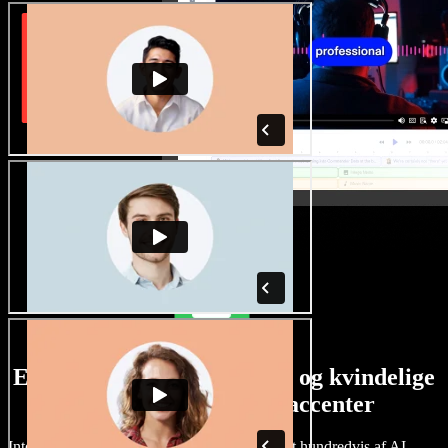
Et stort udvalg af mandlige og kvindelige
stemmer i alverdens accenter
Intet projekt behøver at lyde ens. Vælg blandt hundredvis af AI-