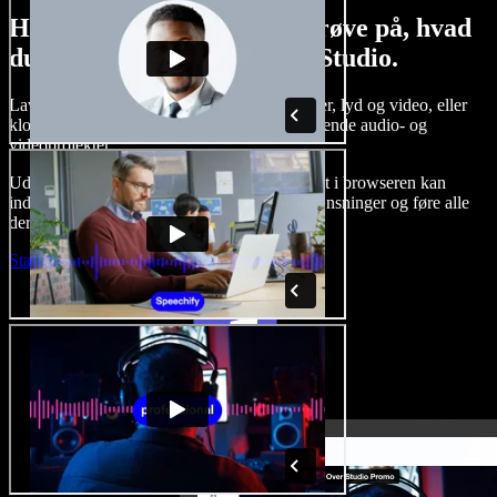
Her er bare en lille smagsprøve på, hvad
du kan lave med Speechify Studio.
Lav voice-overs, tilføj royaltyfrie stockbilleder, lyd og video, eller
klon din stemme og skab komplette, imponerende audio- og
videoprojekter.
Uden indlæringskurve og med alt tilgængeligt i browseren kan
indholdsskabere slippe for traditionelle begrænsninger og føre alle
deres kreative idéer ud i livet.
Start Studio