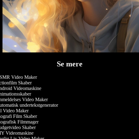
Se mere
MR Video Maker
tionfilm Skaber
droid Videomaskine
imationsskaber
meldelses Video Maker
tomatisk undertekstgenerator
l Video Maker
ografi Film Skaber
ografisk Filmmager
dgetvideo Skaber
Y Videomaskine
glig Liv Video Maker