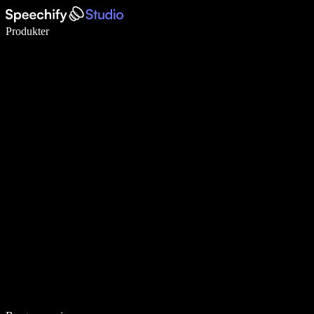
Skriv 5× hurtigere med stemmeskrivning
Produkter
Læs mere