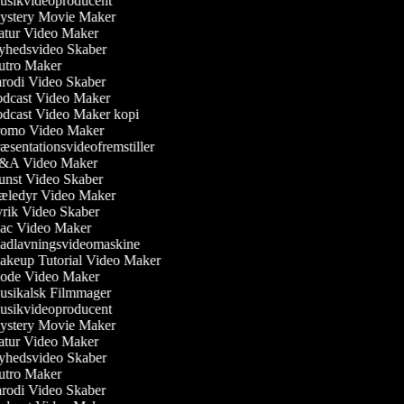
sikvideoproducent
stery Movie Maker
tur Video Maker
hedsvideo Skaber
tro Maker
rodi Video Skaber
dcast Video Maker
dcast Video Maker kopi
omo Video Maker
æsentationsvideofremstiller
A Video Maker
nst Video Skaber
ledyr Video Maker
rik Video Skaber
c Video Maker
dlavningsvideomaskine
keup Tutorial Video Maker
de Video Maker
sikalsk Filmmager
sikvideoproducent
stery Movie Maker
tur Video Maker
hedsvideo Skaber
tro Maker
rodi Video Skaber