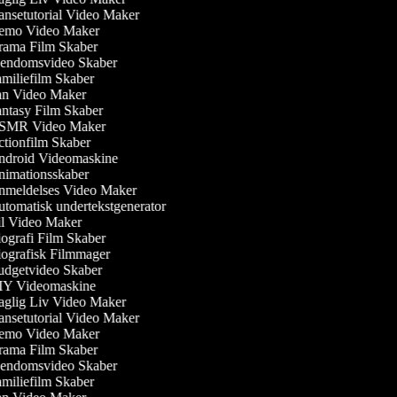
nsetutorial Video Maker
mo Video Maker
ama Film Skaber
endomsvideo Skaber
miliefilm Skaber
n Video Maker
ntasy Film Skaber
MR Video Maker
tionfilm Skaber
droid Videomaskine
imationsskaber
meldelses Video Maker
tomatisk undertekstgenerator
l Video Maker
ografi Film Skaber
ografisk Filmmager
dgetvideo Skaber
Y Videomaskine
glig Liv Video Maker
nsetutorial Video Maker
mo Video Maker
ama Film Skaber
endomsvideo Skaber
miliefilm Skaber