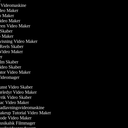
er
er Videomaskine
Video Maker
eo Maker
Video Maker
reen Video Maker
m Skaber
eo Maker
visning Video Maker
m Reels Skaber
w Video Maker
ker
ilm Skaber
ideo Skaber
ator Video Maker
 Videomager
nst Video Skaber
ledyr Video Maker
rik Video Skaber
c Video Maker
dlavningsvideomaskine
keup Tutorial Video Maker
de Video Maker
sikalsk Filmmager