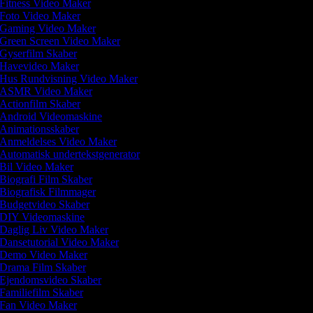
Fitness Video Maker
Foto Video Maker
Gaming Video Maker
Green Screen Video Maker
Gyserfilm Skaber
Havevideo Maker
Hus Rundvisning Video Maker
ASMR Video Maker
Actionfilm Skaber
Android Videomaskine
Animationsskaber
Anmeldelses Video Maker
Automatisk undertekstgenerator
Bil Video Maker
Biografi Film Skaber
Biografisk Filmmager
Budgetvideo Skaber
DIY Videomaskine
Daglig Liv Video Maker
Dansetutorial Video Maker
Demo Video Maker
Drama Film Skaber
Ejendomsvideo Skaber
Familiefilm Skaber
Fan Video Maker