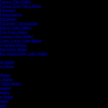
Fantasy Film Skaber
Fashion Haul Video Maker
Filmeditor
Filmproducent
Filmskaber
Filmtrailer Videomaskine
Fitness Video Maker
Foto Video Maker
Gaming Video Maker
Green Screen Video Maker
Gyserfilm Skaber
Havevideo Maker
Hus Rundvisning Video Maker
els Skaber
ideo Maker
 Skaber
o Skaber
r Video Maker
deomager
 Skaber
eo Maker
 Skaber
Maker