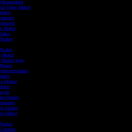
videomaskine
rial Video Maker
 Maker
ilmmager
roducent
ie Maker
 Maker
 Skaber
o Skaber
eo Maker
eo Maker kopi
o Maker
svideofremstiller
Maker
deo Skaber
 Maker
ucent
ideo Maker
ilmmager
els Skaber
ideo Maker
 Skaber
o Skaber