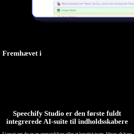
Fremhævet i
Speechify Studio er den første fuldt
integrerede AI-suite til indholdsskabere
Uanset om du er en enmandshær eller et kreativt team, bliver alt bare