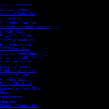
ASMR Video Maker
Actionfilm Skaber
Android Videomaskine
Animationsskaber
Anmeldelses Video Maker
Automatisk undertekstgenerator
Bil Video Maker
Biografi Film Skaber
Biografisk Filmmager
Budgetvideo Skaber
DIY Videomaskine
Daglig Liv Video Maker
Dansetutorial Video Maker
Demo Video Maker
Drama Film Skaber
Ejendomsvideo Skaber
Familiefilm Skaber
Fan Video Maker
Fantasy Film Skaber
Fashion Haul Video Maker
Filmeditor
Filmproducent
Filmskaber
Filmtrailer Videomaskine