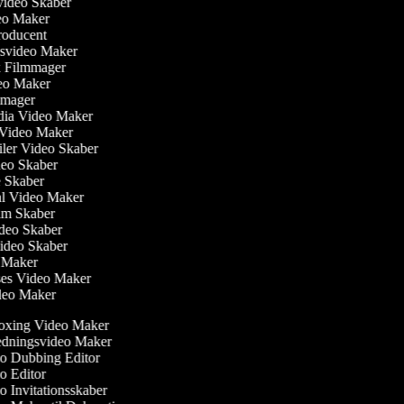
svideo Skaber
deo Maker
roducent
gsvideo Maker
k Filmmager
ideo Maker
lmmager
edia Video Maker
e Video Maker
ailer Video Skaber
ideo Skaber
ie Skaber
ial Video Maker
Film Skaber
ideo Skaber
video Skaber
o Maker
ses Video Maker
ideo Maker
xing Video Maker
dningsvideo Maker
 Dubbing Editor
 Editor
 Invitationsskaber