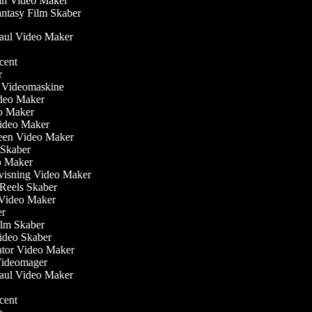
n Video Maker
ntasy Film Skaber
Haul Video Maker
r
ucent
er
er Videomaskine
Video Maker
eo Maker
Video Maker
reen Video Maker
m Skaber
eo Maker
visning Video Maker
m Reels Skaber
w Video Maker
ker
ilm Skaber
ideo Skaber
ator Video Maker
 Videomager
Haul Video Maker
r
ucent