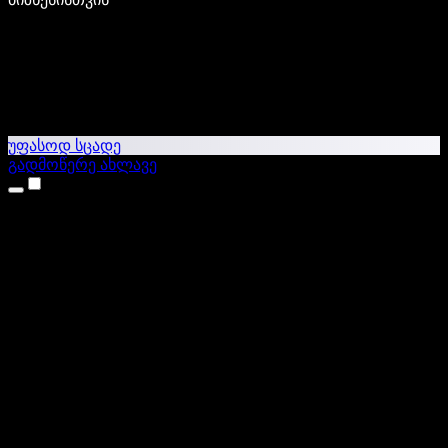
უფასოდ სცადე
გადმოწერე ახლავე
პროდუქტები
ტექსტი ხმაში
iPhone & iPad აპები
Android აპი
Chrome გაფართოება