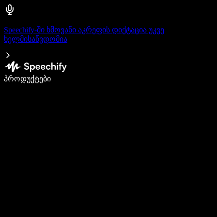
Speechify-ში ხმოვანი აკრეფის დიქტაცია უკვე
ხელმისაწვდომია
დაწერე 5-ჯერ სწრაფად ხმით კარნახით
პროდუქტები
გაიგე მეტი