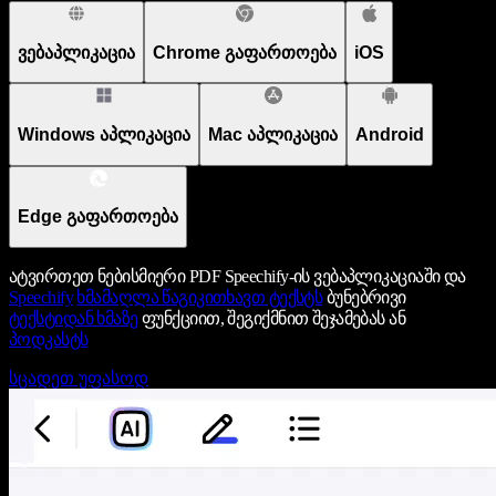
ვებაპლიკაცია
Chrome გაფართოება
iOS
Windows აპლიკაცია
Mac აპლიკაცია
Android
Edge გაფართოება
ატვირთეთ ნებისმიერი PDF Speechify-ის ვებაპლიკაციაში და
Speechify
ხმამაღლა წაგიკითხავთ ტექსტს
ბუნებრივი
ტექსტიდან ხმაზე
ფუნქციით, შეგიქმნით შეჯამებას ან
პოდკასტს
სცადეთ უფასოდ