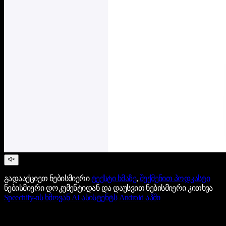
გადააქციეთ ნებისმიერი
ტექსტი ხმაზე
,
შექმენით პოდკასტი
ნებისმიერი დოკუმენტიდან და დაუსვით ნებისმიერი კითხვა
Speechify-ის ხმოვან AI ასისტენტს
Android აპში