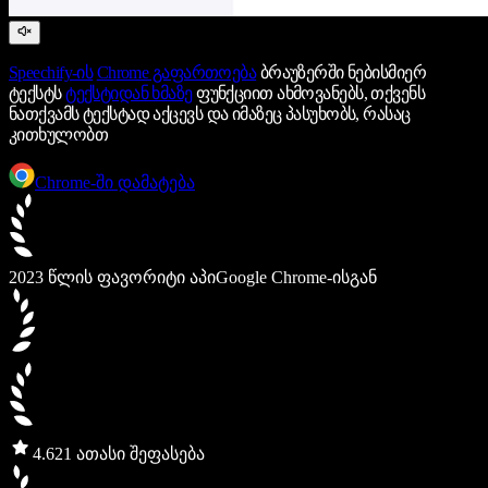
Speechify-ის
Chrome გაფართოება
ბრაუზერში ნებისმიერ
ტექსტს
ტექსტიდან ხმაზე
ფუნქციით ახმოვანებს, თქვენს
ნათქვამს ტექსტად აქცევს და იმაზეც პასუხობს, რასაც
კითხულობთ
Chrome-ში დამატება
2023 წლის ფავორიტი აპი
Google Chrome-ისგან
4.6
21 ათასი შეფასება