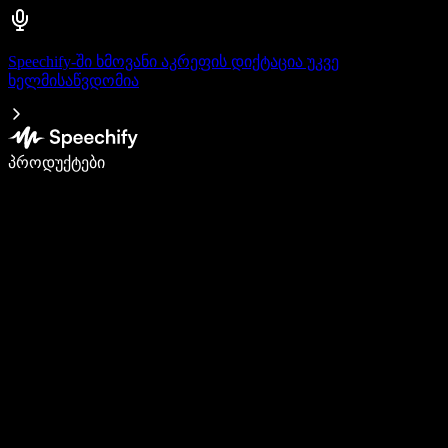
Speechify-ში ხმოვანი აკრეფის დიქტაცია უკვე
ხელმისაწვდომია
დაწერე 5-ჯერ სწრაფად ხმით კარნახით
პროდუქტები
გაიგე მეტი