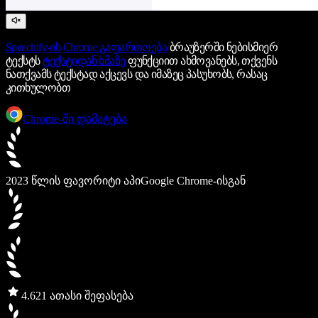
Speechify-ის
Chrome გაფართოება
ბრაუზერში ნებისმიერ
ტექსტს
ტექსტიდან ხმაზე
ფუნქციით ახმოვანებს, თქვენს
ნათქვამს ტექსტად აქცევს და იმაზეც პასუხობს, რასაც
კითხულობთ
Chrome-ში დამატება
2023 წლის ფავორიტი აპი
Google Chrome-ისგან
4.6
21 ათასი შეფასება