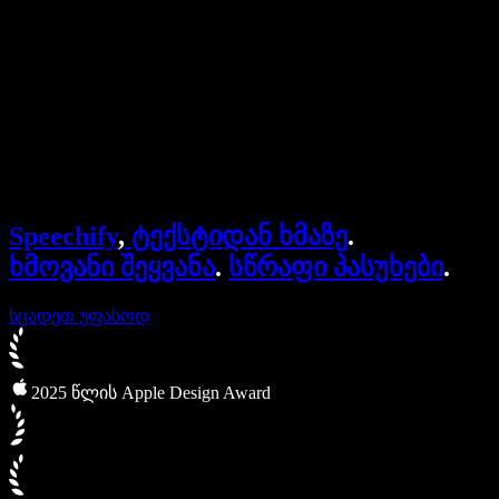
ბიზნესისთვის
Speechify ბიზნესისა და EDU-სთვის
Speechify Work-ზე წვდომა
Speechify DSA-სთვის
SIMBA ხმოვანი აგენტები
Speechify
,
ტექსტიდან ხმაზე
.
Speechify დეველოპერებისთვის
ხმოვანი შეყვანა
.
სწრაფი პასუხები
.
სცადეთ უფასოდ
2025 წლის Apple Design Award