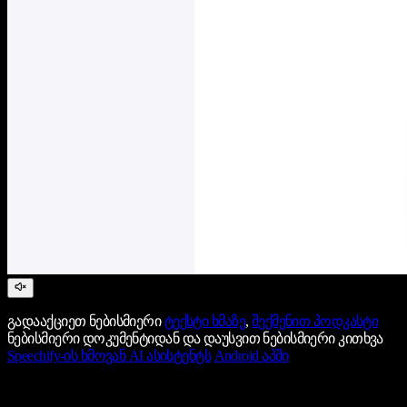
გადააქციეთ ნებისმიერი
ტექსტი ხმაზე
,
შექმენით პოდკასტი
ნებისმიერი დოკუმენტიდან და დაუსვით ნებისმიერი კითხვა
Speechify-ის ხმოვან AI ასისტენტს
Android აპში