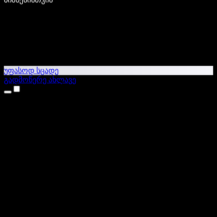
უფასოდ სცადე
გადმოწერე ახლავე
პროდუქტები
ტექსტი ხმაში
iPhone & iPad აპები
Android აპი
Chrome გაფართოება