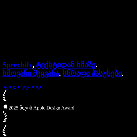
ბიზნესისთვის
Speechify ბიზნესისა და EDU-სთვის
Speechify Work-ზე წვდომა
Speechify DSA-სთვის
SIMBA ხმოვანი აგენტები
Speechify
,
ტექსტიდან ხმაზე
.
Speechify დეველოპერებისთვის
ხმოვანი შეყვანა
.
სწრაფი პასუხები
.
სცადეთ უფასოდ
2025 წლის Apple Design Award