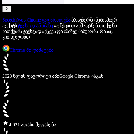
Speechify-ის
Chrome გაფართოება
ბრაუზერში ნებისმიერ
ტექსტს
ტექსტიდან ხმაზე
ფუნქციით ახმოვანებს, თქვენს
ნათქვამს ტექსტად აქცევს და იმაზეც პასუხობს, რასაც
კითხულობთ
Chrome-ში დამატება
2023 წლის ფავორიტი აპი
Google Chrome-ისგან
4.6
21 ათასი შეფასება