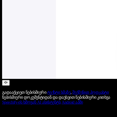
გადააქციეთ ნებისმიერი
ტექსტი ხმაზე
,
შექმენით პოდკასტი
ნებისმიერი დოკუმენტიდან და დაუსვით ნებისმიერი კითხვა
Speechify-ის ხმოვან AI ასისტენტს
Android აპში