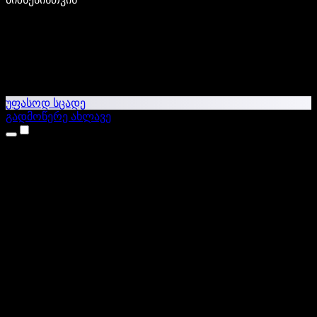
უფასოდ სცადე
გადმოწერე ახლავე
პროდუქტები
ტექსტი ხმაში
iPhone & iPad აპები
Android აპი
Chrome გაფართოება