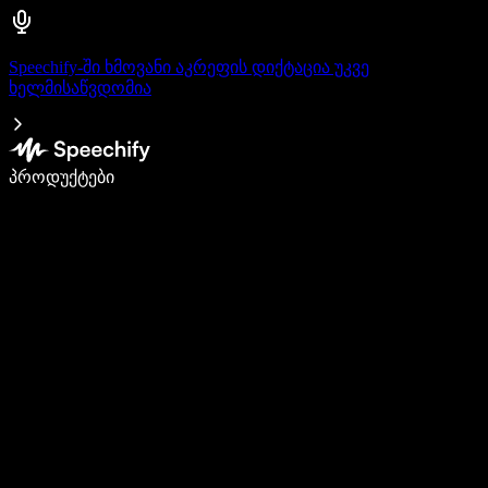
Speechify-ში ხმოვანი აკრეფის დიქტაცია უკვე
ხელმისაწვდომია
დაწერე 5-ჯერ სწრაფად ხმით კარნახით
პროდუქტები
გაიგე მეტი