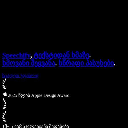
Speechify ბიზნესისა და EDU-სთვის
Speechify Work-ზე წვდომა
Speechify DSA-სთვის
SIMBA ხმოვანი აგენტები
Speechify
,
ტექსტიდან ხმაზე
.
Speechify დეველოპერებისთვის
ხმოვანი შეყვანა
.
სწრაფი პასუხები
.
სცადეთ უფასოდ
2025 წლის Apple Design Award
1მ+ 5-ვარსკვლავიანი შეფასება