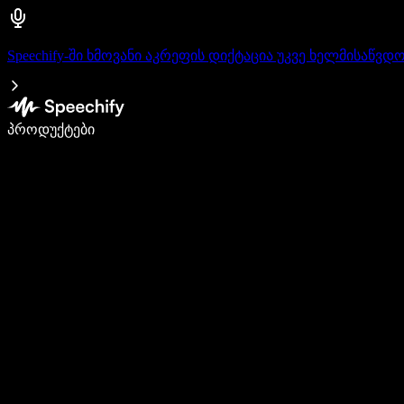
Speechify-ში ხმოვანი აკრეფის დიქტაცია უკვე ხელმისაწვდ
დაწერე 5-ჯერ სწრაფად ხმით კარნახით
პროდუქტები
გაიგე მეტი