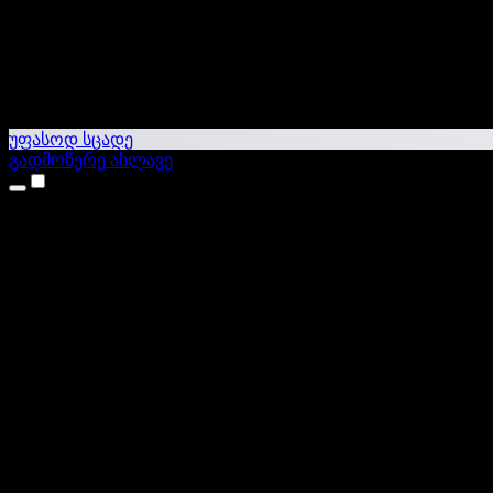
უფასოდ სცადე
გადმოწერე ახლავე
პროდუქტები
ტექსტი ხმაში
iPhone & iPad აპები
Android აპი
Chrome გაფართოება