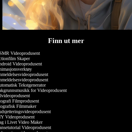
Finn ut mer
MR Videoprodusent
tionfilm Skaper
droid Videoprodusent
imasjonsverktøy
meldelsesvideoprodusent
meldelsesvideoprodusent
tomatisk Tekstgenerator
kgrunnsmusikk for Videoprodusent
lvideoprodusent
ografi Filmprodusent
ografisk Filmmaker
dsjetteringsvideoprodusent
Y Videoprodusent
g i Livet Video Maker
nsetutorial Videoprodusent