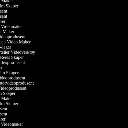
eo Maker
Film Skaper
usent
usent
gerer
ler Videomaker
eo Maker
Videoprodusent
reen Video Maker
o-lager
orteller Videoverktøy
m Reels Skaper
 Videoprodusent
ker
ilm Skaper
Videoprodusent
atorvideoprodusent
 Videoprodusent
ilm Skaper
eo Maker
Film Skaper
usent
usent
gerer
ler Videomaker