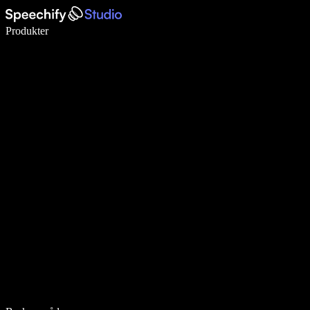
Skriv 5× raskere med diktering
Produkter
Les mer