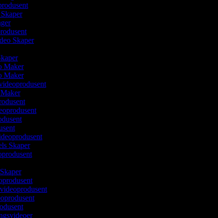
produsent
m Skaper
lager
produsent
ideo Skaper
 Skaper
eo Maker
eo Maker
svideoprodusent
o Maker
rodusent
deoprodusent
rodusent
usent
videoprodusent
els Skaper
eoprodusent
 Skaper
oprodusent
videoprodusent
deoprodusent
rodusent
ingsvideoer