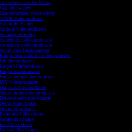
Green Screen Video Maker
Hagevideo-lager
Historieforteller Videoverktøy
ASMR Videoprodusent
Actionfilm Skaper
Android Videoprodusent
Animasjonsverktøy
Anmeldelsesvideoprodusent
Anmeldelsesvideoprodusent
Automatisk Tekstgenerator
Bakgrunnsmusikk for Videoprodusent
Bilvideoprodusent
Biografi Filmprodusent
Biografisk Filmmaker
Budsjetteringsvideoprodusent
DIY Videoprodusent
Dag i Livet Video Maker
Dansetutorial Videoprodusent
Dekorasjonsvideoprodusent
Demo Video Maker
Drama Film Skaper
Eiendoms Videoverktøy
Familiefilm Skaper
Fan Video Maker
Fantasy Film Skaper