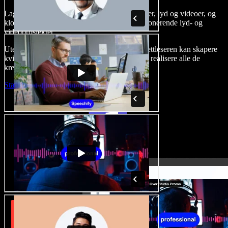
Lag voice-overs, legg til royaltyfrie stockbilder, lyd og videoer, og
klon stemmen din for å skape komplette, imponerende lyd- og
videoprosjekter.
Uten læringskurve og med alt tilgjengelig i nettleseren kan skapere
kvitte seg med tradisjonelle begrensninger og realisere alle de
kreative ideene sine.
Start Studio