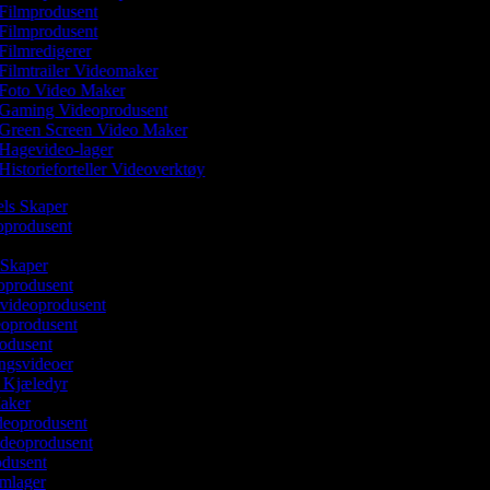
Filmprodusent
Filmprodusent
Filmredigerer
Filmtrailer Videomaker
Foto Video Maker
Gaming Videoprodusent
Green Screen Video Maker
Hagevideo-lager
Historieforteller Videoverktøy
els Skaper
eoprodusent
 Skaper
oprodusent
videoprodusent
deoprodusent
rodusent
ingsvideoer
v Kjæledyr
Maker
ideoprodusent
ideoprodusent
odusent
ilmlager