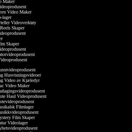
eo Maker
Videoprodusent
reen Video Maker
o-lager
orteller Videoverktøy
m Reels Skaper
 Videoprodusent
ker
ilm Skaper
Videoprodusent
atorvideoprodusent
 Videoprodusent
nstvideoprodusent
g Husvisningsvideoer
g Video av Kjæledyr
c Video Maker
tlagingsvideoprodusent
te Haul Videoprodusent
tevideoprodusent
sikalsk Filmlager
sikkvideoprodusent
stery Film Skaper
tur Videolager
hetsvideoprodusent