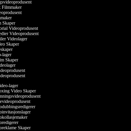
ngsvideoprodusent
sk Filmmaker
ideoprodusent
ilmmaker
lm Skaper
torial Videoprodusent
Medier Videoprodusent
ailer Videolager
ideo Skaper
ieskaper
eo-lager
Film Skaper
ideolager
videoprodusent
videoprodusent
deo-lager
ing Video Skaper
ningsvideoprodusent
evideoprodusent
dubbingsredigerer
invitasjonslager
kollasjemaker
redigerer
reklame Skaper