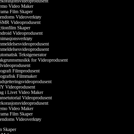
korasjonsvideoprodusent
mo Video Maker
ama Film Skaper
endoms Videoverktøy
MR Videoprodusent
tionfilm Skaper
droid Videoprodusent
imasjonsverktøy
meldelsesvideoprodusent
meldelsesvideoprodusent
tomatisk Tekstgenerator
kgrunnsmusikk for Videoprodusent
lvideoprodusent
ografi Filmprodusent
ografisk Filmmaker
dsjetteringsvideoprodusent
Y Videoprodusent
g i Livet Video Maker
nsetutorial Videoprodusent
korasjonsvideoprodusent
mo Video Maker
ama Film Skaper
endoms Videoverktøy
ilm Skaper