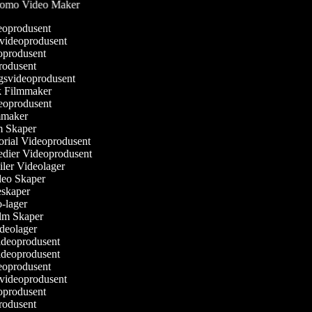
omo Video Maker
eoprodusent
svideoprodusent
eoprodusent
produsent
ngsvideoprodusent
sk Filmmaker
ideoprodusent
ilmmaker
lm Skaper
torial Videoprodusent
Medier Videoprodusent
ailer Videolager
ideo Skaper
ieskaper
eo-lager
Film Skaper
ideolager
videoprodusent
videoprodusent
eoprodusent
svideoprodusent
eoprodusent
produsent