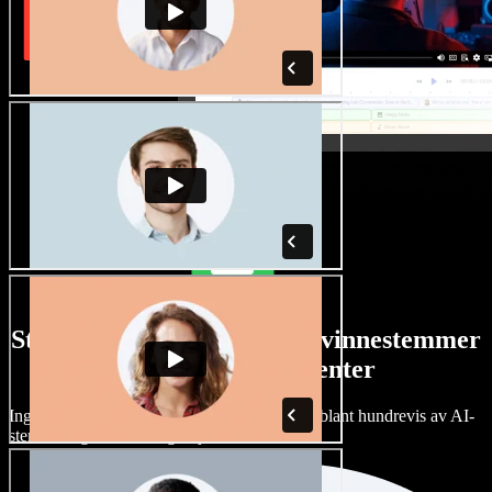
Stort utvalg av manns- og kvinnestemmer
med alle slags aksenter
Ingen prosjekter trenger å høres like ut. Velg blant hundrevis av AI-
stemmer og aksenter, og finjuster dem.