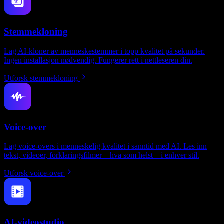
Stemmekloning
Lag AI-kloner av menneskestemmer i topp kvalitet på sekunder.
Ingen installasjon nødvendig. Fungerer rett i nettleseren din.
Utforsk stemmekloning
Voice-over
Lag voice-overs i menneskelig kvalitet i sanntid med AI. Les inn
tekst, videoer, forklaringsfilmer – hva som helst – i enhver stil.
Utforsk voice-over
AI-videostudio