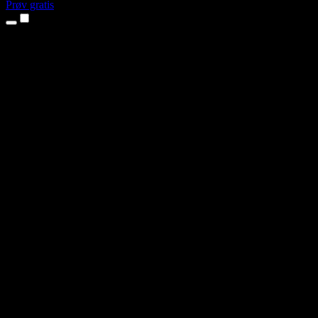
Prøv gratis
Produkter
Tekst til tale
iPhone- og iPad-apper
Android-app
Chrome-utvidelse
Edge-utvidelse
Nettapp
Mac-app
Windows-app
AI-stemmegenerator
Voiceover
Dubbing