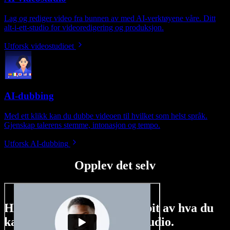
Lag og rediger video fra bunnen av med AI-verktøyene våre. Ditt
alt-i-ett-studio for videoredigering og produksjon.
Utforsk videostudioet
AI-dubbing
Med ett klikk kan du dubbe videoen til hvilket som helst språk.
Gjenskap talerens stemme, intonasjon og tempo.
Utforsk AI-dubbing
Opplev det selv
Her er bare en liten smakebit av hva du
kan gjøre med Speechify Studio.