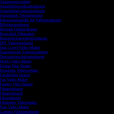
Animasjonsverktøy
Anmeldelsesvideoprodusent
Anmeldelsesvideoprodusent
Automatisk Tekstgenerator
Bakgrunnsmusikk for Videoprodusent
Bilvideoprodusent
Biografi Filmprodusent
Biografisk Filmmaker
Budsjetteringsvideoprodusent
DIY Videoprodusent
Dag i Livet Video Maker
Dansetutorial Videoprodusent
Dekorasjonsvideoprodusent
Demo Video Maker
Drama Film Skaper
Eiendoms Videoverktøy
Familiefilm Skaper
Fan Video Maker
Fantasy Film Skaper
Filmprodusent
Filmprodusent
Filmredigerer
Filmtrailer Videomaker
Foto Video Maker
Gaming Videoprodusent