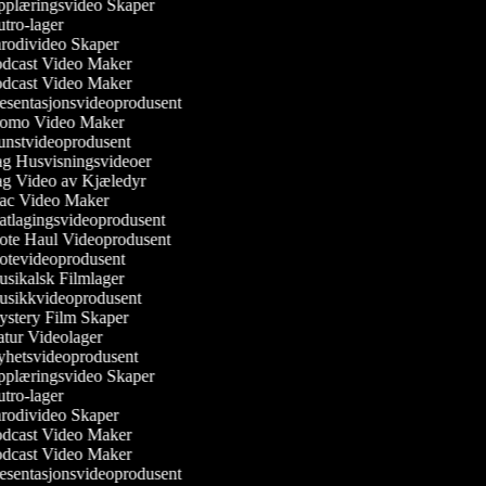
plæringsvideo Skaper
tro-lager
rodivideo Skaper
dcast Video Maker
dcast Video Maker
esentasjonsvideoprodusent
omo Video Maker
nstvideoprodusent
g Husvisningsvideoer
g Video av Kjæledyr
c Video Maker
tlagingsvideoprodusent
te Haul Videoprodusent
tevideoprodusent
sikalsk Filmlager
sikkvideoprodusent
stery Film Skaper
tur Videolager
hetsvideoprodusent
plæringsvideo Skaper
tro-lager
rodivideo Skaper
dcast Video Maker
dcast Video Maker
esentasjonsvideoprodusent