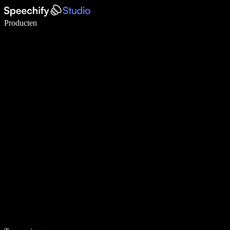
Schrijf 5× sneller met spraaktypen
Producten
Meer informatie