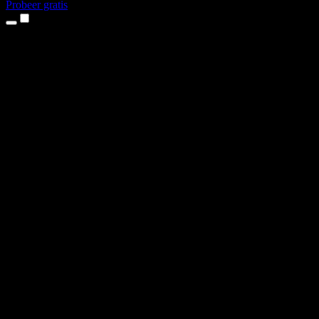
Probeer gratis
Producten
Tekst-naar-spraak
iPhone- en iPad-apps
Android-app
Chrome-extensie
Edge-extensie
Webapp
Mac-app
Windows-app
AI-stemgenerator
Voice-over
Nasynchronisatie