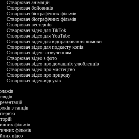
Створювач анімацій
Створювач бойовиків
Створювач біографічних фільмів
Створювач біографічних фільмів
Створювач вестернів
Створювач відео для TikTok
Створювач відео для YouTube
Створювач відео для відпрацювання вимови
Створювач відео для подкасту копія
Створювач відео з озвученням
Створювач відео з фото
Створювач відео про домашніх улюбленців
Створювач відео про мистецтво
Створювач відео про природу
Створювач відео-відгуків
колажів
оглядів
презентацій
років з танців
інтерв'ю
історій
тивних фільмів
тичних фільмів
ійних відео