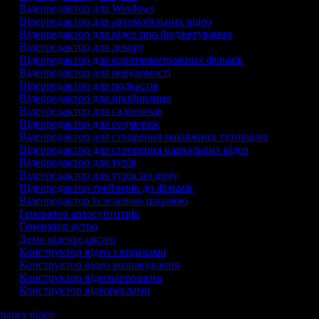
Відеоредактор для Windows
Відеоредактор для автомобільних відео
Відеоредактор для відео про бюджетування
Відеоредактор для декору
Відеоредактор для короткометражних фільмів
Відеоредактор для нерухомості
Відеоредактор для подкастів
Відеоредактор для прибирання
Відеоредактор для садівників
Відеоредактор для соцмереж
Відеоредактор для створення макіяжних туторіалів
Відеоредактор для створення навчальних відео
Відеоредактор для турів
Відеоредактор для турів по дому
Відеоредактор трейлерів до фільмів
Відеоредактор із зеленою ширмою
Генератор автосубтитрів
Генератор аутро
Демо відеоредактор
Конструктор відео з вправами
Конструктор відео розпакування
Конструктор відеозапрошень
Конструктор відеореклами
льних відео