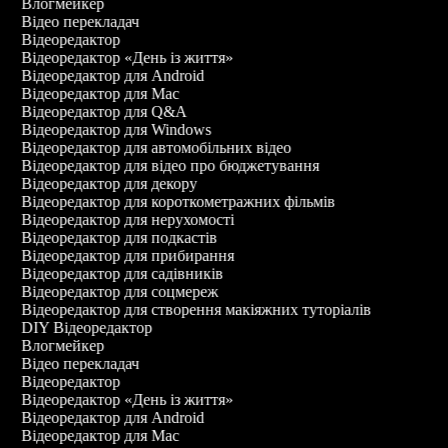
Влогмейкер
Відео перекладач
Відеоредактор
Відеоредактор «День із життя»
Відеоредактор для Android
Відеоредактор для Mac
Відеоредактор для Q&A
Відеоредактор для Windows
Відеоредактор для автомобільних відео
Відеоредактор для відео про бюджетування
Відеоредактор для декору
Відеоредактор для короткометражних фільмів
Відеоредактор для нерухомості
Відеоредактор для подкастів
Відеоредактор для прибирання
Відеоредактор для садівників
Відеоредактор для соцмереж
Відеоредактор для створення макіяжних туторіалів
DIY Відеоредактор
Влогмейкер
Відео перекладач
Відеоредактор
Відеоредактор «День із життя»
Відеоредактор для Android
Відеоредактор для Mac