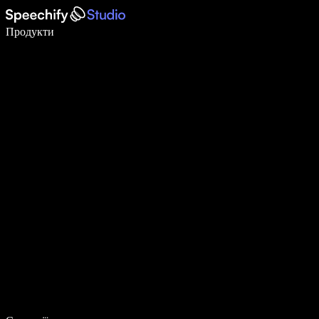
Пишіть у 5 разів швидше за допомогою голосового введення
Продукти
Дізнатися більше