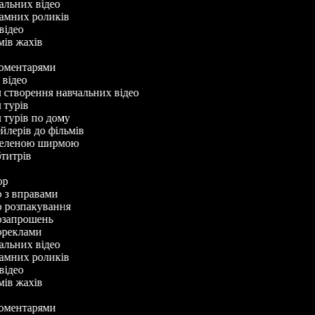
чальних відео
ламних роликів
-відео
ьмів жахів
 коментарями
у відео
ля створення навчальних відео
я турів
я турів по дому
ейлерів до фільмів
з зеленою ширмою
убтитрів
тор
ео з вправами
ео розпакування
еозапрошень
еореклами
чальних відео
ламних роликів
-відео
ьмів жахів
 коментарями