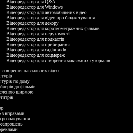
Відеоредактор для Q&A
Відеоредактор для Windows
Відеоредактор для автомобільних відео
Відеоредактор для відео про бюджетування
Відеоредактор для декору
Відеоредактор для короткометражних фільмів
Відеоредактор для нерухомості
Відеоредактор для подкастів
Відеоредактор для прибирання
Відеоредактор для садівників
Відеоредактор для соцмереж
Відеоредактор для створення макіяжних туторіалів
ля створення навчальних відео
я турів
я турів по дому
ейлерів до фільмів
з зеленою ширмою
убтитрів
тор
ео з вправами
ео розпакування
еозапрошень
еореклами