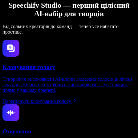
Speechify Studio — перший цілісний
AI-набір для творців
Від сольних креаторів до команд — тепер усе набагато
простіше.
Клонування голосу
Створюйте високоякісні AI-клони людських голосів за лічені
секунди. Нічого не потрібно встановлювати — усе працює
прямо у вашому браузері.
Переглянути клонування голосу
Озвучення