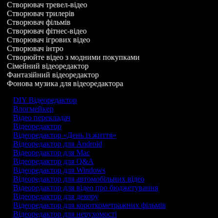
Створювач тревел-відео
Створювач трилерів
Створювач фільмів
Створювач фітнес-відео
Створювач ігрових відео
Створювач інтро
Створюйте відео з модними покупками
Сімейний відеоредактор
Фантазійний відеоредактор
Фонова музика для відеоредактора
DIY Відеоредактор
Влогмейкер
Відео перекладач
Відеоредактор
Відеоредактор «День із життя»
Відеоредактор для Android
Відеоредактор для Mac
Відеоредактор для Q&A
Відеоредактор для Windows
Відеоредактор для автомобільних відео
Відеоредактор для відео про бюджетування
Відеоредактор для декору
Відеоредактор для короткометражних фільмів
Відеоредактор для нерухомості