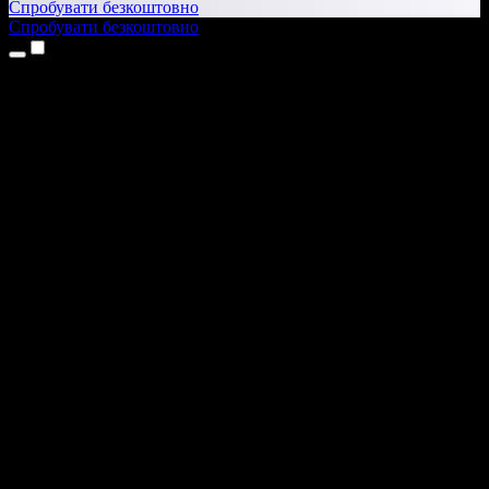
Спробувати безкоштовно
Спробувати безкоштовно
Продукти
Текст у мовлення
Додатки для iPhone та iPad
Додаток для Android
Розширення для Chrome
Розширення для Edge
Вебдодаток
Додаток для Mac
Додаток для Windows
ШІ-генератор голосу
Озвучення