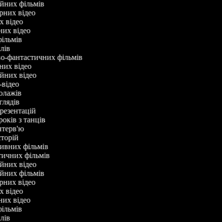
ійних фільмів
арних відео
х відео
них відео
фільмів
клів
во-фантастичних фільмів
нних відео
ійних відео
-відео
колажів
оглядів
презентацій
років з танців
інтерв'ю
історій
тивних фільмів
тичних фільмів
ійних відео
ійних фільмів
арних відео
х відео
них відео
фільмів
клів