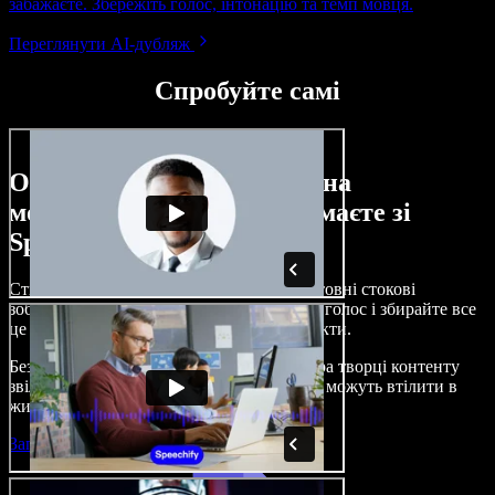
забажаєте. Збережіть голос, інтонацію та темп мовця.
Переглянути AI-дубляж
Спробуйте самі
Ось лише невелика частина
можливостей, які ви отримаєте зі
Speechify Studio.
Створюйте озвучення, додавайте безкоштовні стокові
зображення, музику, відео, клонуйте свій голос і збирайте все
це в цілісні, захопливі аудіо- та відеопроєкти.
Без складного навчання й прямо з браузера творці контенту
звільняються від традиційних обмежень і можуть втілити в
життя будь-які ідеї.
Запустити Studio