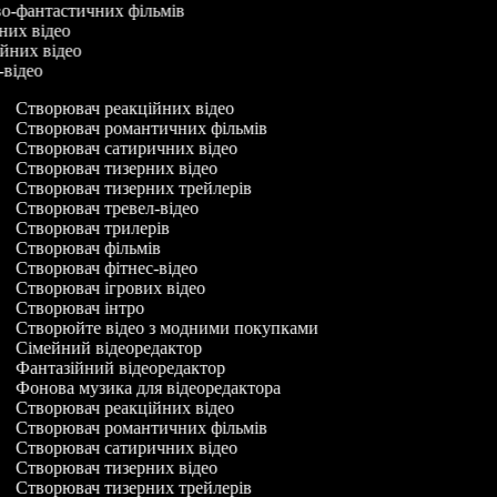
во-фантастичних фільмів
нних відео
ійних відео
-відео
Створювач реакційних відео
Створювач романтичних фільмів
Створювач сатиричних відео
Створювач тизерних відео
Створювач тизерних трейлерів
Створювач тревел-відео
Створювач трилерів
Створювач фільмів
Створювач фітнес-відео
Створювач ігрових відео
Створювач інтро
Створюйте відео з модними покупками
Сімейний відеоредактор
Фантазійний відеоредактор
Фонова музика для відеоредактора
Створювач реакційних відео
Створювач романтичних фільмів
Створювач сатиричних відео
Створювач тизерних відео
Створювач тизерних трейлерів