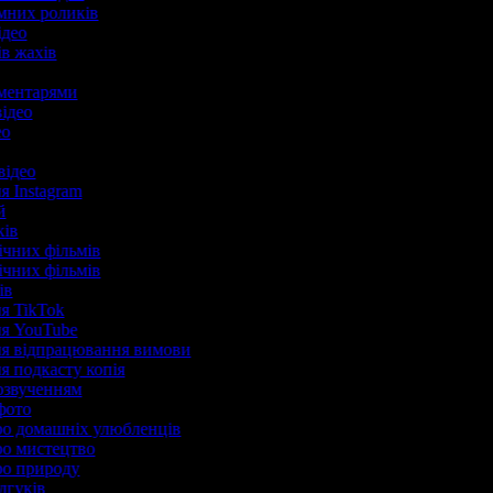
амних роликів
відео
ів жахів
коментарями
відео
део
відео
ля Instagram
ій
ків
ічних фільмів
ічних фільмів
нів
ля TikTok
для YouTube
для відпрацювання вимови
ля подкасту копія
 озвученням
 фото
про домашніх улюбленців
про мистецтво
про природу
ідгуків