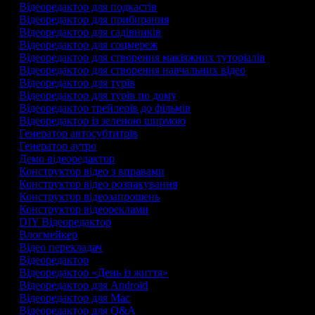
Відеоредактор для подкастів
Відеоредактор для прибирання
Відеоредактор для садівників
Відеоредактор для соцмереж
Відеоредактор для створення макіяжних туторіалів
Відеоредактор для створення навчальних відео
Відеоредактор для турів
Відеоредактор для турів по дому
Відеоредактор трейлерів до фільмів
Відеоредактор із зеленою ширмою
Генератор автосубтитрів
Генератор аутро
Демо відеоредактор
Конструктор відео з вправами
Конструктор відео розпакування
Конструктор відеозапрошень
Конструктор відеореклами
DIY Відеоредактор
Влогмейкер
Відео перекладач
Відеоредактор
Відеоредактор «День із життя»
Відеоредактор для Android
Відеоредактор для Mac
Відеоредактор для Q&A