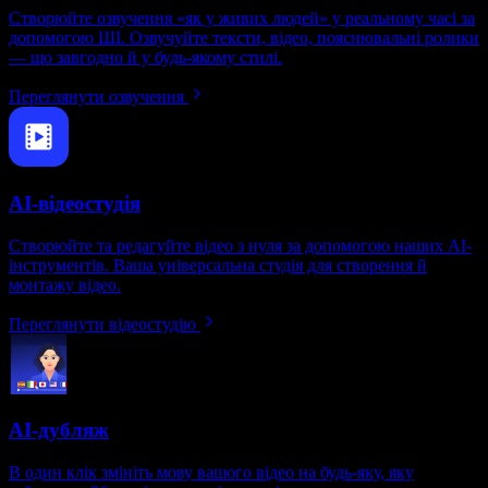
Створюйте озвучення «як у живих людей» у реальному часі за
допомогою ШІ. Озвучуйте тексти, відео, пояснювальні ролики
— що завгодно й у будь-якому стилі.
Переглянути озвучення
AI-відеостудія
Створюйте та редагуйте відео з нуля за допомогою наших AI-
інструментів. Ваша універсальна студія для створення й
монтажу відео.
Переглянути відеостудію
AI-дубляж
В один клік змініть мову вашого відео на будь-яку, яку