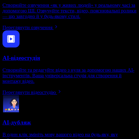
Створюйте озвучення «як у живих людей» у реальному часі за
допомогою ШІ. Озвучуйте тексти, відео, пояснювальні ролики
— що завгодно й у будь-якому стилі.
Переглянути озвучення
AI-відеостудія
Створюйте та редагуйте відео з нуля за допомогою наших AI-
інструментів. Ваша універсальна студія для створення й
монтажу відео.
Переглянути відеостудію
AI-дубляж
В один клік змініть мову вашого відео на будь-яку, яку