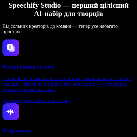
Speechify Studio — перший цілісний
AI-набір для творців
Від сольних креаторів до команд — тепер усе набагато
простіше.
Клонування голосу
Створюйте високоякісні AI-клони людських голосів за лічені
секунди. Нічого не потрібно встановлювати — усе працює
прямо у вашому браузері.
Переглянути клонування голосу
Озвучення