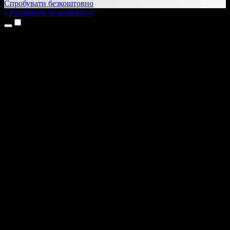
Спробувати безкоштовно
Спробувати безкоштовно
Продукти
Текст у мовлення
Додатки для iPhone та iPad
Додаток для Android
Розширення для Chrome
Розширення для Edge
Вебдодаток
Додаток для Mac
Додаток для Windows
ШІ-генератор голосу
Озвучення