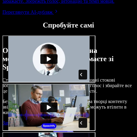
забажаєте. Збережіть голос, інтонацію та темп мовця.
Переглянути AI-дубляж
Спробуйте самі
Ось лише невелика частина
можливостей, які ви отримаєте зі
Speechify Studio.
Створюйте озвучення, додавайте безкоштовні стокові
зображення, музику, відео, клонуйте свій голос і збирайте все
це в цілісні, захопливі аудіо- та відеопроєкти.
Без складного навчання й прямо з браузера творці контенту
звільняються від традиційних обмежень і можуть втілити в
життя будь-які ідеї.
Запустити Studio