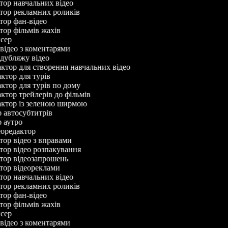
ктор навчальних відео
ктор рекламних роликів
ктор фан-відео
ктор фільмів жахів
исер
 відео з коментарями
р дубляжу відео
актор для створення навчальних відео
актор для турів
актор для турів по дому
актор трейлерів до фільмів
дактор із зеленою ширмою
ор автосубтитрів
ор аутро
деоредактор
ктор відео з вправами
ктор відео розпакування
ктор відеозапрошень
ктор відеореклами
ктор навчальних відео
ктор рекламних роликів
ктор фан-відео
ктор фільмів жахів
исер
 відео з коментарями