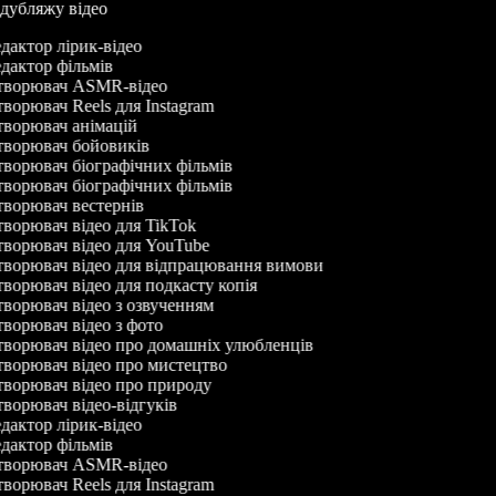
р дубляжу відео
дактор лірик-відео
дактор фільмів
ворювач ASMR-відео
ворювач Reels для Instagram
ворювач анімацій
ворювач бойовиків
ворювач біографічних фільмів
ворювач біографічних фільмів
ворювач вестернів
ворювач відео для TikTok
ворювач відео для YouTube
ворювач відео для відпрацювання вимови
ворювач відео для подкасту копія
ворювач відео з озвученням
ворювач відео з фото
ворювач відео про домашніх улюбленців
ворювач відео про мистецтво
ворювач відео про природу
ворювач відео-відгуків
дактор лірик-відео
дактор фільмів
ворювач ASMR-відео
ворювач Reels для Instagram