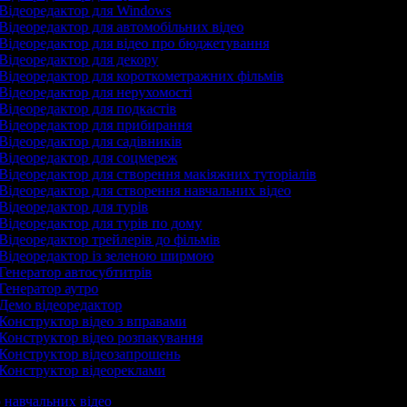
Відеоредактор для Windows
Відеоредактор для автомобільних відео
Відеоредактор для відео про бюджетування
Відеоредактор для декору
Відеоредактор для короткометражних фільмів
Відеоредактор для нерухомості
Відеоредактор для подкастів
Відеоредактор для прибирання
Відеоредактор для садівників
Відеоредактор для соцмереж
Відеоредактор для створення макіяжних туторіалів
Відеоредактор для створення навчальних відео
Відеоредактор для турів
Відеоредактор для турів по дому
Відеоредактор трейлерів до фільмів
Відеоредактор із зеленою ширмою
Генератор автосубтитрів
Генератор аутро
Демо відеоредактор
Конструктор відео з вправами
Конструктор відео розпакування
Конструктор відеозапрошень
Конструктор відеореклами
р навчальних відео