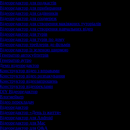
Відеоредактор для подкастів
Відеоредактор для прибирання
Відеоредактор для садівників
Відеоредактор для соцмереж
Відеоредактор для створення макіяжних туторіалів
Відеоредактор для створення навчальних відео
Відеоредактор для турів
Відеоредактор для турів по дому
Відеоредактор трейлерів до фільмів
Відеоредактор із зеленою ширмою
Генератор автосубтитрів
Генератор аутро
Демо відеоредактор
Конструктор відео з вправами
Конструктор відео розпакування
Конструктор відеозапрошень
Конструктор відеореклами
DIY Відеоредактор
Влогмейкер
Відео перекладач
Відеоредактор
Відеоредактор «День із життя»
Відеоредактор для Android
Відеоредактор для Mac
Відеоредактор для Q&A