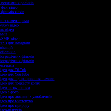
р рекламних роликів
р фан-відео
 фільмів жахів
р
део з коментарями
убляжу відео
рик-відео
льмів
 ASMR-відео
eels для Instagram
анімацій
бойовиків
біографічних фільмів
біографічних фільмів
вестернів
ідео для TikTok
відео для YouTube
відео для відпрацювання вимови
ідео для подкасту копія
відео з озвученням
ідео з фото
відео про домашніх улюбленців
відео про мистецтво
відео про природу
ідео-відгуків