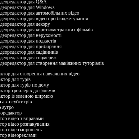
деоредактор для Q&A
деоредактор для Windows
деоредактор для автомобільних відео
деоредактор для відео про бюджетування
деоредактор для декору
деоредактор для короткометражних фільмів
деоредактор для нерухомості
деоредактор для подкастів
деоредактор для прибирання
деоредактор для садівників
деоредактор для соцмереж
деоредактор для створення макіяжних туторіалів
актор для створення навчальних відео
актор для турів
актор для турів по дому
актор трейлерів до фільмів
дактор із зеленою ширмою
ор автосубтитрів
ор аутро
деоредактор
ктор відео з вправами
ктор відео розпакування
ктор відеозапрошень
ктор відеореклами