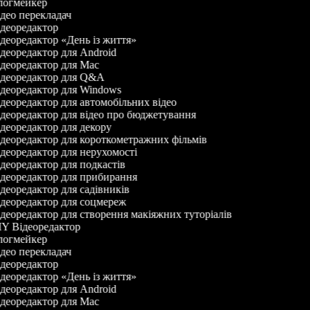
огмейкер
део перекладач
деоредактор
деоредактор «День із життя»
деоредактор для Android
деоредактор для Mac
деоредактор для Q&A
деоредактор для Windows
деоредактор для автомобільних відео
деоредактор для відео про бюджетування
деоредактор для декору
деоредактор для короткометражних фільмів
деоредактор для нерухомості
деоредактор для подкастів
деоредактор для прибирання
деоредактор для садівників
деоредактор для соцмереж
деоредактор для створення макіяжних туторіалів
Y Відеоредактор
огмейкер
део перекладач
деоредактор
деоредактор «День із життя»
деоредактор для Android
деоредактор для Mac