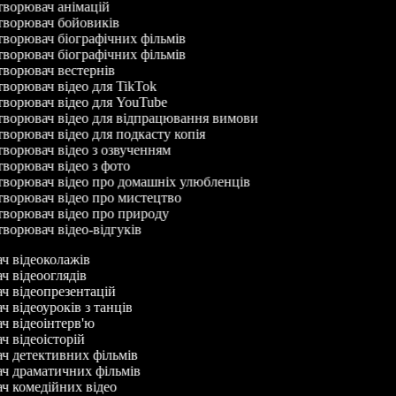
ворювач анімацій
ворювач бойовиків
ворювач біографічних фільмів
ворювач біографічних фільмів
ворювач вестернів
ворювач відео для TikTok
ворювач відео для YouTube
ворювач відео для відпрацювання вимови
ворювач відео для подкасту копія
ворювач відео з озвученням
ворювач відео з фото
ворювач відео про домашніх улюбленців
ворювач відео про мистецтво
ворювач відео про природу
ворювач відео-відгуків
ач відеоколажів
ач відеооглядів
ач відеопрезентацій
ч відеоуроків з танців
ач відеоінтерв'ю
ач відеоісторій
ач детективних фільмів
ач драматичних фільмів
ач комедійних відео