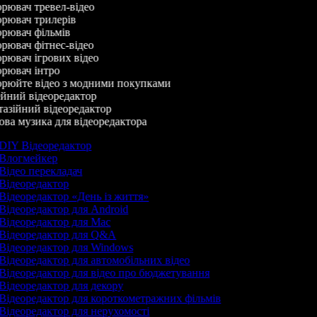
рювач тревел-відео
рювач трилерів
рювач фільмів
рювач фітнес-відео
рювач ігрових відео
рювач інтро
рюйте відео з модними покупками
йний відеоредактор
азійний відеоредактор
ва музика для відеоредактора
DIY Відеоредактор
Влогмейкер
Відео перекладач
Відеоредактор
Відеоредактор «День із життя»
Відеоредактор для Android
Відеоредактор для Mac
Відеоредактор для Q&A
Відеоредактор для Windows
Відеоредактор для автомобільних відео
Відеоредактор для відео про бюджетування
Відеоредактор для декору
Відеоредактор для короткометражних фільмів
Відеоредактор для нерухомості