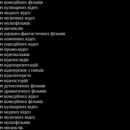
ач комедійних фільмів
ач кулінарних відео
ач модних відео
ач музичних відео
ач мультфільмів
ач мюзиклів
ач науково-фантастичних фільмів
ач новинних відео
ач пародійних відео
ач промо-відео
ач відеоколажів
ач відеооглядів
ач відеопрезентацій
ч відеоуроків з танців
ач відеоінтерв'ю
ач відеоісторій
ач детективних фільмів
ач драматичних фільмів
ач комедійних відео
ач комедійних фільмів
ач кулінарних відео
ач модних відео
ач музичних відео
ач мультфільмів
ач мюзиклів