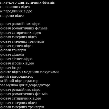
ач науково-фантастичних фільмів
ач новинних відео
ач пародійних відео
ач промо-відео
рювач реакційних відео
рювач романтичних фільмів
рювач сатиричних відео
рювач тизерних відео
рювач тизерних трейлерів
рювач тревел-відео
рювач трилерів
рювач фільмів
рювач фітнес-відео
рювач ігрових відео
рювач інтро
рюйте відео з модними покупками
йний відеоредактор
азійний відеоредактор
ва музика для відеоредактора
рювач реакційних відео
рювач романтичних фільмів
рювач сатиричних відео
рювач тизерних відео
рювач тизерних трейлерів