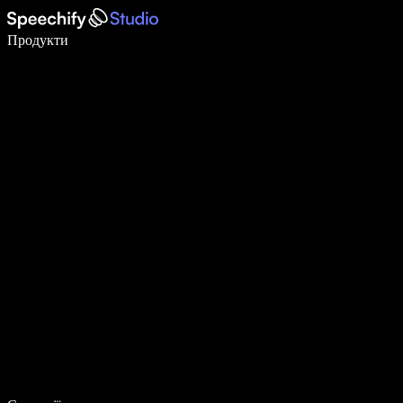
Пишіть у 5 разів швидше за допомогою голосового введення
Продукти
Дізнатися більше