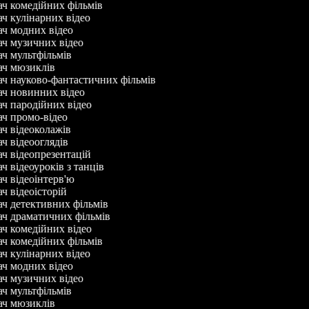
ач комедійних фільмів
ач кулінарних відео
ач модних відео
ач музичних відео
ач мультфільмів
ач мюзиклів
ач науково-фантастичних фільмів
ач новинних відео
ач пародійних відео
ач промо-відео
ач відеоколажів
ач відеооглядів
ач відеопрезентацій
ч відеоуроків з танців
ач відеоінтерв'ю
ач відеоісторій
ач детективних фільмів
ач драматичних фільмів
ач комедійних відео
ач комедійних фільмів
ач кулінарних відео
ач модних відео
ач музичних відео
ач мультфільмів
ач мюзиклів