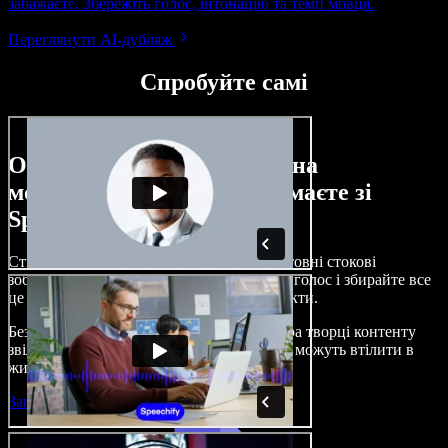
забажаєте. Збережіть голос, інтонацію та темп мовця.
Переглянути AI-дубляж
Спробуйте самі
Ось лише невелика частина
можливостей, які ви отримаєте зі
Speechify Studio.
Створюйте озвучення, додавайте безкоштовні стокові
зображення, музику, відео, клонуйте свій голос і збирайте все
це в цілісні, захопливі аудіо- та відеопроєкти.
Без складного навчання й прямо з браузера творці контенту
звільняються від традиційних обмежень і можуть втілити в
життя будь-які ідеї.
Запустити Studio