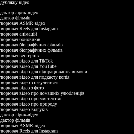
р дубляжу відео
дактор лірик-відео
дактор фільмів
ворювач ASMR-відео
ворювач Reels для Instagram
ворювач анімацій
ворювач бойовиків
ворювач біографічних фільмів
ворювач біографічних фільмів
ворювач вестернів
ворювач відео для TikTok
ворювач відео для YouTube
ворювач відео для відпрацювання вимови
ворювач відео для подкасту копія
ворювач відео з озвученням
ворювач відео з фото
ворювач відео про домашніх улюбленців
ворювач відео про мистецтво
ворювач відео про природу
ворювач відео-відгуків
дактор лірик-відео
дактор фільмів
ворювач ASMR-відео
ворювач Reels для Instagram