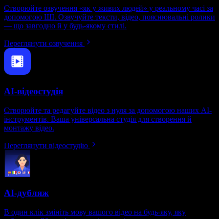
Створюйте озвучення «як у живих людей» у реальному часі за
допомогою ШІ. Озвучуйте тексти, відео, пояснювальні ролики
— що завгодно й у будь-якому стилі.
Переглянути озвучення
AI-відеостудія
Створюйте та редагуйте відео з нуля за допомогою наших AI-
інструментів. Ваша універсальна студія для створення й
монтажу відео.
Переглянути відеостудію
AI-дубляж
В один клік змініть мову вашого відео на будь-яку, яку