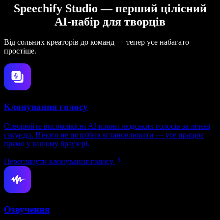
Speechify Studio — перший цілісний
AI-набір для творців
Від сольних креаторів до команд — тепер усе набагато
простіше.
Клонування голосу
Створюйте високоякісні AI-клони людських голосів за лічені
секунди. Нічого не потрібно встановлювати — усе працює
прямо у вашому браузері.
Переглянути клонування голосу
Озвучення