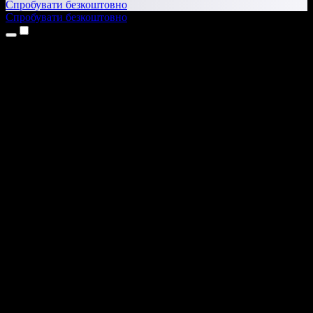
Спробувати безкоштовно
Спробувати безкоштовно
Продукти
Текст у мовлення
Додатки для iPhone та iPad
Додаток для Android
Розширення для Chrome
Розширення для Edge
Вебдодаток
Додаток для Mac
Додаток для Windows
ШІ-генератор голосу
Озвучення