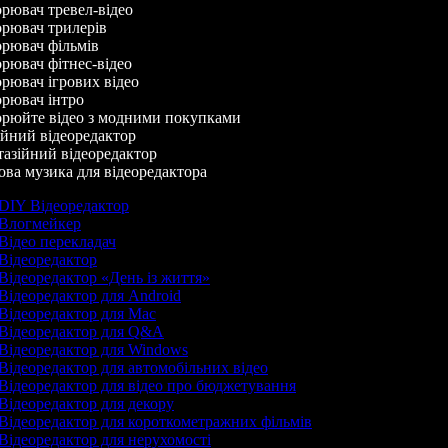
ювач тревел-відео
рювач трилерів
рювач фільмів
ювач фітнес-відео
ювач ігрових відео
рювач інтро
рюйте відео з модними покупками
йний відеоредактор
азійний відеоредактор
а музика для відеоредактора
DIY Відеоредактор
Влогмейкер
Відео перекладач
Відеоредактор
Відеоредактор «День із життя»
Відеоредактор для Android
Відеоредактор для Mac
Відеоредактор для Q&A
Відеоредактор для Windows
Відеоредактор для автомобільних відео
Відеоредактор для відео про бюджетування
Відеоредактор для декору
Відеоредактор для короткометражних фільмів
Відеоредактор для нерухомості