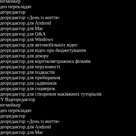
огмейкер
део перекладач
деоредактор
деоредактор «День із життя»
деоредактор для Android
деоредактор для Mac
деоредактор для Q&A
деоредактор для Windows
деоредактор для автомобільних відео
деоредактор для відео про бюджетування
деоредактор для декору
деоредактор для короткометражних фільмів
деоредактор для нерухомості
деоредактор для подкастів
деоредактор для прибирання
деоредактор для садівників
деоредактор для соцмереж
деоредактор для створення макіяжних туторіалів
Y Відеоредактор
огмейкер
део перекладач
деоредактор
деоредактор «День із життя»
деоредактор для Android
деоредактор для Mac