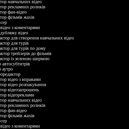
ктор навчальних відео
ктор рекламних роликів
ктор фан-відео
ктор фільмів жахів
исер
р відео з коментарями
р дубляжу відео
дактор для створення навчальних відео
актор для турів
дактор для турів по дому
актор трейлерів до фільмів
дактор із зеленою ширмою
ор автосубтитрів
ор аутро
деоредактор
ктор відео з вправами
ктор відео розпакування
ктор відеозапрошень
ктор відеореклами
ктор навчальних відео
ктор рекламних роликів
ктор фан-відео
ктор фільмів жахів
исер
р відео з коментарями