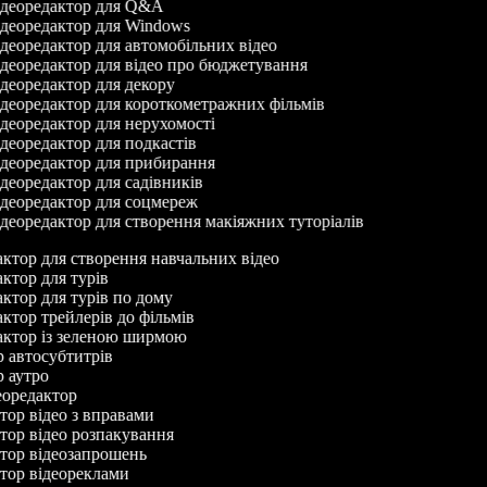
деоредактор для Q&A
деоредактор для Windows
деоредактор для автомобільних відео
деоредактор для відео про бюджетування
деоредактор для декору
деоредактор для короткометражних фільмів
деоредактор для нерухомості
деоредактор для подкастів
деоредактор для прибирання
деоредактор для садівників
деоредактор для соцмереж
деоредактор для створення макіяжних туторіалів
дактор для створення навчальних відео
актор для турів
дактор для турів по дому
актор трейлерів до фільмів
дактор із зеленою ширмою
ор автосубтитрів
ор аутро
деоредактор
ктор відео з вправами
ктор відео розпакування
ктор відеозапрошень
ктор відеореклами