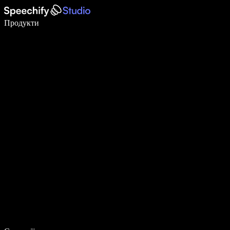
Пишіть у 5 разів швидше за допомогою голосового введення
Продукти
Дізнатися більше