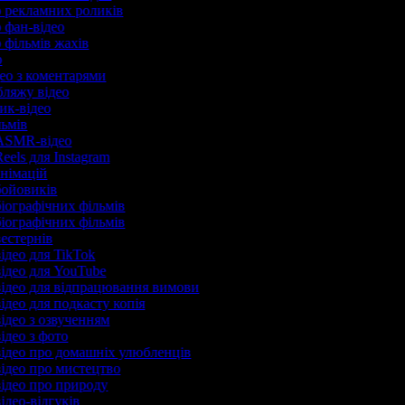
р рекламних роликів
р фан-відео
р фільмів жахів
ер
део з коментарями
убляжу відео
рик-відео
льмів
 ASMR-відео
eels для Instagram
анімацій
бойовиків
біографічних фільмів
біографічних фільмів
вестернів
відео для TikTok
відео для YouTube
відео для відпрацювання вимови
ідео для подкасту копія
відео з озвученням
відео з фото
відео про домашніх улюбленців
відео про мистецтво
відео про природу
ідео-відгуків