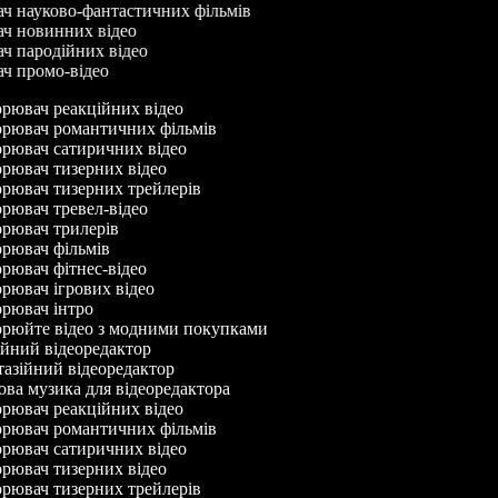
ач науково-фантастичних фільмів
ач новинних відео
ач пародійних відео
ач промо-відео
рювач реакційних відео
рювач романтичних фільмів
рювач сатиричних відео
рювач тизерних відео
рювач тизерних трейлерів
ювач тревел-відео
рювач трилерів
рювач фільмів
ювач фітнес-відео
ювач ігрових відео
рювач інтро
рюйте відео з модними покупками
йний відеоредактор
азійний відеоредактор
а музика для відеоредактора
рювач реакційних відео
рювач романтичних фільмів
рювач сатиричних відео
рювач тизерних відео
рювач тизерних трейлерів