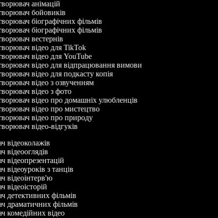
ворювач анімацій
ворювач бойовиків
ворювач біографічних фільмів
ворювач біографічних фільмів
ворювач вестернів
ворювач відео для TikTok
ворювач відео для YouTube
ворювач відео для відпрацювання вимови
ворювач відео для подкасту копія
ворювач відео з озвученням
ворювач відео з фото
ворювач відео про домашніх улюбленців
ворювач відео про мистецтво
ворювач відео про природу
ворювач відео-відгуків
ач відеоколажів
ач відеооглядів
ач відеопрезентацій
ч відеоуроків з танців
ач відеоінтерв'ю
ач відеоісторій
ач детективних фільмів
ач драматичних фільмів
ач комедійних відео