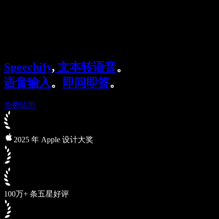
Speechify 企业及教育版
Speechify for Work
Speechify DSA 方案
SIMBA 语音助手
Speechify
,
文本转语音
。
Speechify 开发者平台
语音输入
。
即问即答
。
免费试用
2025 年 Apple 设计大奖
100万+ 条五星好评