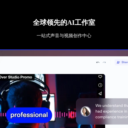
全球领先的AI工作室
一站式声音与视频创作中心