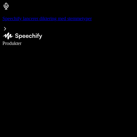
Speechify lancerer diktering med stemmetyper
Skriv 5× hurtigere med stemmeskrivning
Produkter
Læs mere