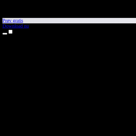
Prøv gratis
Download nu
Produkter
Tekst til tale
iPhone- og iPad-apps
Android-app
Chrome-udvidelse
Edge-udvidelse
Webapp
Mac-app
Windows-app