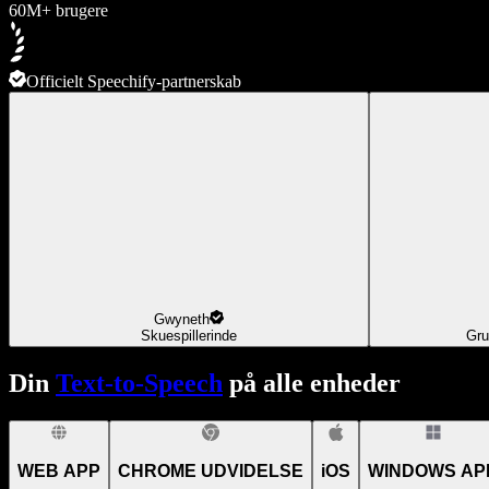
60M+ brugere
Officielt Speechify-partnerskab
Gwyneth
Skuespillerinde
Gru
Din
Text-to-Speech
på alle enheder
WEB APP
CHROME UDVIDELSE
iOS
WINDOWS AP