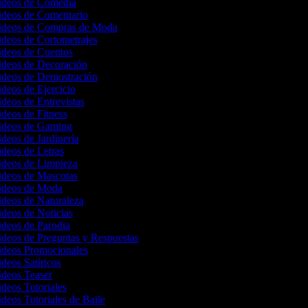
Videos de Comedia
Videos de Comentario
Videos de Compras de Moda
ideos de Cortometrajes
Videos de Cuentos
Videos de Decoración
Videos de Demostración
ideos de Ejercicio
ideos de Entrevistas
ideos de Fitness
Videos de Gaming
ideos de Jardinería
ideos de Letras
Videos de Limpieza
Videos de Mascotas
Videos de Moda
ideos de Naturaleza
ideos de Noticias
ideos de Parodia
ideos de Preguntas y Respuestas
Videos Promocionales
ideos Satíricos
Videos Teaser
ideos Tutoriales
ideos Tutoriales de Baile