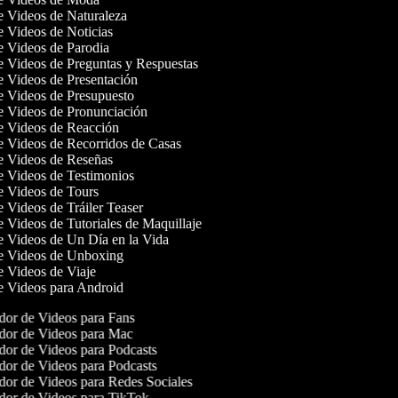
de Videos de Naturaleza
de Videos de Noticias
de Videos de Parodia
de Videos de Preguntas y Respuestas
de Videos de Presentación
de Videos de Presupuesto
de Videos de Pronunciación
de Videos de Reacción
de Videos de Recorridos de Casas
de Videos de Reseñas
de Videos de Testimonios
de Videos de Tours
e Videos de Tráiler Teaser
de Videos de Tutoriales de Maquillaje
de Videos de Un Día en la Vida
de Videos de Unboxing
de Videos de Viaje
de Videos para Android
or de Videos para Fans
or de Videos para Mac
or de Videos para Podcasts
or de Videos para Podcasts
or de Videos para Redes Sociales
or de Videos para TikTok