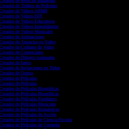
Creador de Reels de Instagram
Creador de Tráilers de Películas
Creador de Videos ASMR
Creador de Videos DIY
Creador de Videos Educativos
Creador de Videos Inmobiliarios
Creador de Videos Musicales
Creador de Animaciones
Creador de Anuncios en Video
Creador de Collages de Video
Creador de Comerciales
Creador de Dibujos Animados
Creador de Intros
Creador de Invitaciones en Video
Creador de Outros
Creador de Películas
Creador de Películas
Creador de Películas Biográficas
Creador de Películas Biográficas
Creador de Películas Familiares
Creador de Películas Musicales
Creador de Películas Románticas
Creador de Películas de Acción
Creador de Películas de Ciencia Ficción
Creador de Películas de Comedia