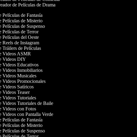
eador de Películas de Drama
e Películas de Fantasía
e Películas de Misterio
de Películas de Suspenso
e Películas de Terror
e Películas del Oeste
de Reels de Instagram
e Tráilers de Películas
 de Videos ASMR
de Videos DIY
de Videos Educativos
de Videos Inmobiliarios
de Videos Musicales
de Videos Promocionales
de Videos Satíricos
de Videos Teaser
de Videos Tutoriales
e Videos Tutoriales de Baile
de Videos con Fotos
de Videos con Pantalla Verde
e Películas de Fantasía
e Películas de Misterio
de Películas de Suspenso
e Películas de Terror