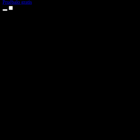
Pruébalo gratis
Productos
Texto a voz
App para iPhone y iPad
App para Android
Extensión para Chrome
Extensión para Edge
Aplicación web
App para Mac
App para Windows
Generador de voz con IA
Locuciones
Doblaje