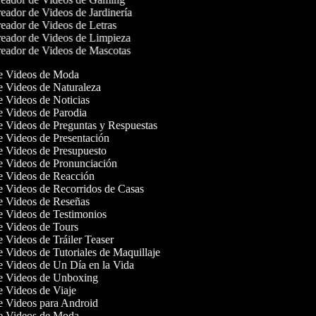
eador de Videos de Jardinería
eador de Videos de Letras
eador de Videos de Limpieza
eador de Videos de Mascotas
de Videos de Moda
de Videos de Naturaleza
de Videos de Noticias
de Videos de Parodia
de Videos de Preguntas y Respuestas
de Videos de Presentación
de Videos de Presupuesto
de Videos de Pronunciación
de Videos de Reacción
de Videos de Recorridos de Casas
de Videos de Reseñas
de Videos de Testimonios
de Videos de Tours
e Videos de Tráiler Teaser
de Videos de Tutoriales de Maquillaje
de Videos de Un Día en la Vida
de Videos de Unboxing
de Videos de Viaje
de Videos para Android
de Videos de Moda