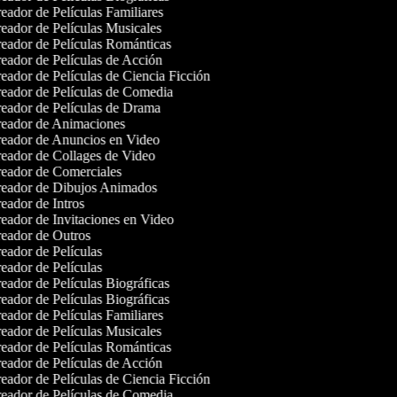
eador de Películas Familiares
eador de Películas Musicales
eador de Películas Románticas
eador de Películas de Acción
eador de Películas de Ciencia Ficción
eador de Películas de Comedia
eador de Películas de Drama
eador de Animaciones
eador de Anuncios en Video
eador de Collages de Video
eador de Comerciales
eador de Dibujos Animados
eador de Intros
eador de Invitaciones en Video
eador de Outros
eador de Películas
eador de Películas
eador de Películas Biográficas
eador de Películas Biográficas
eador de Películas Familiares
eador de Películas Musicales
eador de Películas Románticas
eador de Películas de Acción
eador de Películas de Ciencia Ficción
eador de Películas de Comedia