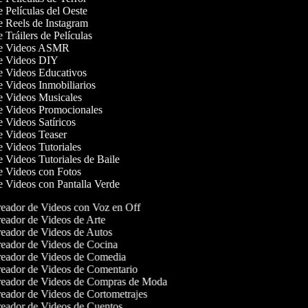
e Películas del Oeste
de Reels de Instagram
e Tráilers de Películas
 de Videos ASMR
de Videos DIY
de Videos Educativos
de Videos Inmobiliarios
de Videos Musicales
de Videos Promocionales
de Videos Satíricos
de Videos Teaser
de Videos Tutoriales
e Videos Tutoriales de Baile
de Videos con Fotos
de Videos con Pantalla Verde
eador de Videos con Voz en Off
eador de Videos de Arte
eador de Videos de Autos
eador de Videos de Cocina
eador de Videos de Comedia
eador de Videos de Comentario
eador de Videos de Compras de Moda
eador de Videos de Cortometrajes
eador de Videos de Cuentos