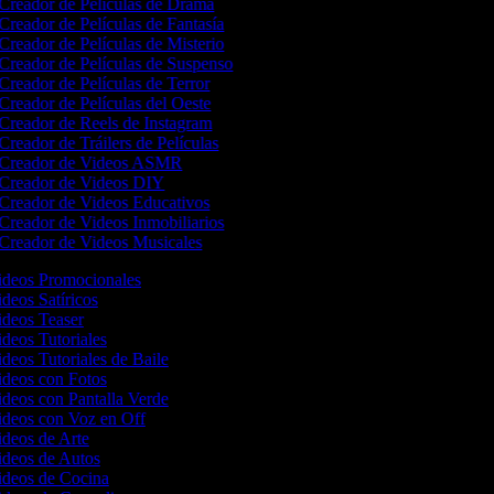
Creador de Películas de Drama
Creador de Películas de Fantasía
Creador de Películas de Misterio
Creador de Películas de Suspenso
Creador de Películas de Terror
Creador de Películas del Oeste
Creador de Reels de Instagram
Creador de Tráilers de Películas
Creador de Videos ASMR
Creador de Videos DIY
Creador de Videos Educativos
Creador de Videos Inmobiliarios
Creador de Videos Musicales
Videos Promocionales
ideos Satíricos
Videos Teaser
ideos Tutoriales
ideos Tutoriales de Baile
Videos con Fotos
ideos con Pantalla Verde
Videos con Voz en Off
ideos de Arte
Videos de Autos
Videos de Cocina