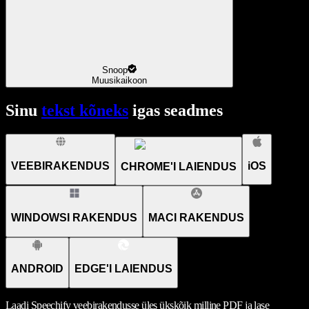
Snoop
Muusikaikoon
Sinu
tekst kõneks
igas seadmes
VEEBIRAKENDUS
iOS
CHROME'I LAIENDUS
WINDOWSI RAKENDUS
MACI RAKENDUS
ANDROID
EDGE'I LAIENDUS
Laadi Speechify veebirakendusse üles ükskõik milline PDF ja lase