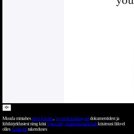
Muuda mistahes
tekst kõneks
,
loo taskuhäälinguid
dokumentidest ja
lühikirjeldustest ning küsi
Speechify häältehisintellektilt
küsimusi liikvel
olles
Androidi
rakenduses