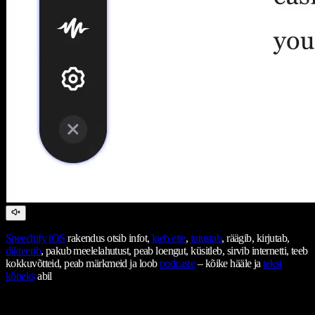
Speechify
iOS
rakendus otsib infot,
loeb ette
,
jutustab
, räägib, kirjutab,
dikteerib
, pakub meelelahutust, peab loengut, küsitleb, sirvib internetti, teeb
kokkuvõtteid, peab märkmeid ja loob
podcaste
– kõike hääle ja
tekst
kõneks
abil