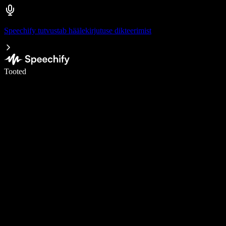
Speechify tutvustab häälekirjutuse dikteerimist
Kirjuta häälega 5× kiiremini
Tooted
Loe lähemalt