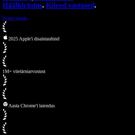
Häälkirjutus
.
Kiired vastused
.
Proovi tasuta
2025 Apple'i disainiauhind
1M+ viietärniarvustust
Aasta Chrome'i laiendus