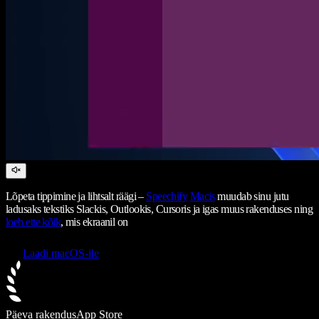
Lõpeta tippimine ja lihtsalt räägi –
Speechify
Macis
muudab sinu jutu
ladusaks tekstiks Slackis, Outlookis, Cursoris ja igas muus rakenduses ning
loeb ette kõik
, mis ekraanil on
Laadi macOS-ile
Päeva rakendus
App Store