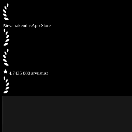
Päeva rakendus
App Store
4.7
435 000 arvustust