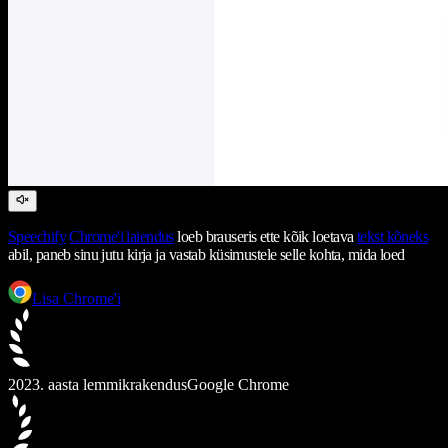
Speechify
Chrome'i laiendus
loeb brauseris ette kõik loetava
tekst kõneks
abil, paneb sinu jutu kirja ja vastab küsimustele selle kohta, mida loed
Lisa Chrome'i
2023. aasta lemmikrakendus
Google Chrome