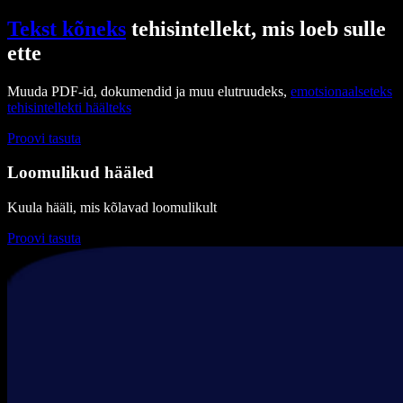
Tekst kõneks
tehisintellekt, mis loeb sulle
ette
Muuda PDF-id, dokumendid ja muu elutruudeks,
emotsionaalseteks
tehisintellekti häälteks
Proovi tasuta
Loomulikud hääled
Kuula hääli, mis kõlavad loomulikult
Proovi tasuta