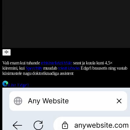
Vali enam kui tuhande
tehisintellekti hääle
seast ja kuula kuni 4,5×
kiiremini, kui
Speechify
muudab
teksti kõneks
Edge'i brauseris ning vastab
küsimustele nagu doktorikraadiga assistent
Lisa Edge'i