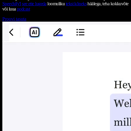
Speechify'l
see ette lugeda
loomuliku
tekst kõneks
häälega, teha kokkuvõte
või luua
podcast
Proovi tasuta