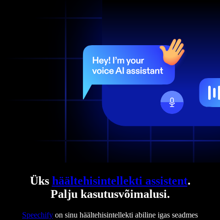
Üks
häältehisintellekti assistent
.
Palju kasutusvõimalusi.
Speechify
on sinu häältehisintellekti abiline igas seadmes