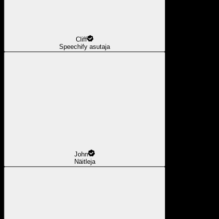
Cliff
Speechify asutaja
John
Näitleja