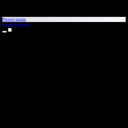
Proovi tasuta
Laadi kohe alla
Tooted
Tekst kõneks
iPhone’i ja iPadi rakendused
Androidi rakendus
Chrome’i laiendus
Edge’i laiendus
Veebirakendus
Maci rakendus
Windowsi rakendus