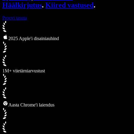
Häälkirjutus
.
Kiired vastused
.
Proovi tasuta
2025 Apple'i disainiauhind
1M+ viietärniarvustust
Aasta Chrome'i laiendus