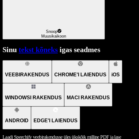
Snoop
Muusikaikoon
Sinu
tekst kõneks
igas seadmes
VEEBIRAKENDUS
CHROME'I LAIENDUS
iOS
WINDOWSI RAKENDUS
MACI RAKENDUS
ANDROID
EDGE'I LAIENDUS
Laadi Speechify veebirakendusse üles ükskõik milline PDF ja lase