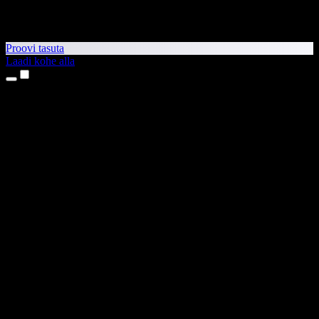
Proovi tasuta
Laadi kohe alla
Tooted
Tekst kõneks
iPhone’i ja iPadi rakendused
Androidi rakendus
Chrome’i laiendus
Edge’i laiendus
Veebirakendus
Maci rakendus
Windowsi rakendus