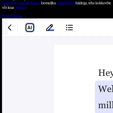
Speechify'l
see ette lugeda
loomuliku
tekst kõneks
häälega, teha kokkuvõte
või luua
podcast
Proovi tasuta