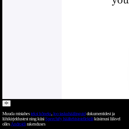
Muuda mistahes
tekst kõneks
,
loo taskuhäälinguid
dokumentidest ja
lühikirjeldustest ning küsi
Speechify häältehisintellektilt
küsimusi liikvel
olles
Androidi
rakenduses