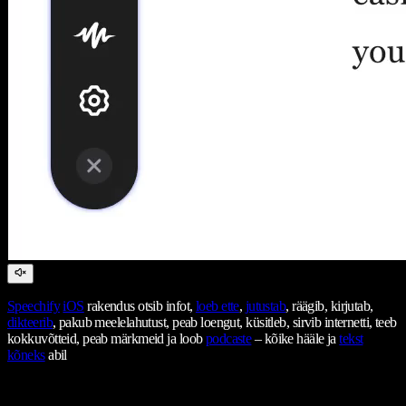
Speechify
iOS
rakendus otsib infot,
loeb ette
,
jutustab
, räägib, kirjutab,
dikteerib
, pakub meelelahutust, peab loengut, küsitleb, sirvib internetti, teeb
kokkuvõtteid, peab märkmeid ja loob
podcaste
– kõike hääle ja
tekst
kõneks
abil