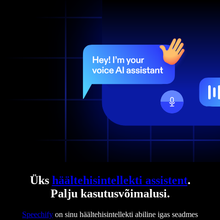
Üks
häältehisintellekti assistent
.
Palju kasutusvõimalusi.
Speechify
on sinu häältehisintellekti abiline igas seadmes