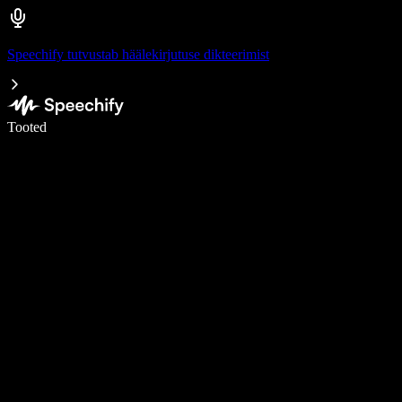
Speechify tutvustab häälekirjutuse dikteerimist
Kirjuta häälega 5× kiiremini
Tooted
Loe lähemalt