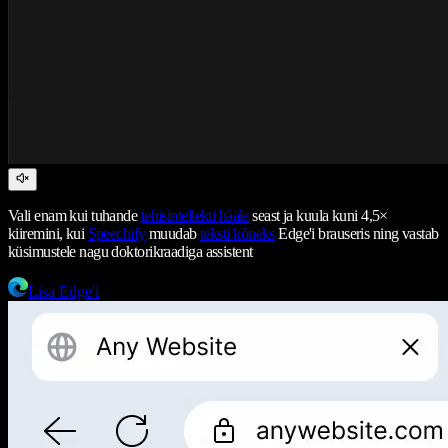
Vali enam kui tuhande
tehisintellekti hääle
seast ja kuula kuni 4,5×
kiiremini, kui
Speechify
muudab
teksti kõneks
Edge'i brauseris ning vastab
küsimustele nagu doktorikraadiga assistent
Lisa Edge'i