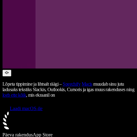
Lõpeta tippimine ja lihtsalt räägi –
Speechify
Macis
muudab sinu jutu
ladusaks tekstiks Slackis, Outlookis, Cursoris ja igas muus rakenduses ning
loeb ette kõik
, mis ekraanil on
Laadi macOS-ile
Päeva rakendus
App Store