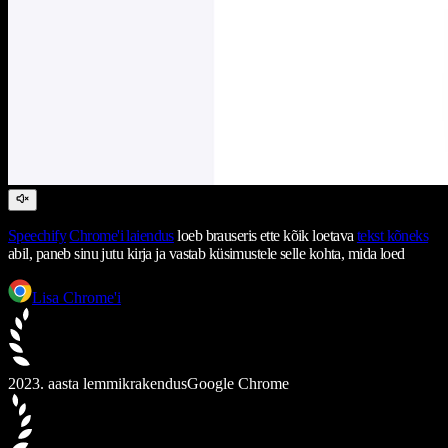
Speechify
Chrome'i laiendus
loeb brauseris ette kõik loetava
tekst kõneks
abil, paneb sinu jutu kirja ja vastab küsimustele selle kohta, mida loed
Lisa Chrome'i
2023. aasta lemmikrakendus
Google Chrome