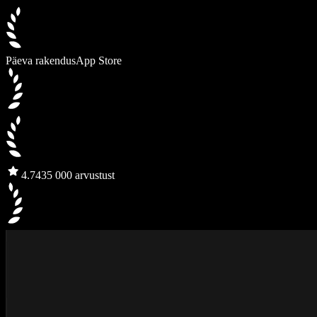
Päeva rakendus
App Store
4.7
435 000 arvustust