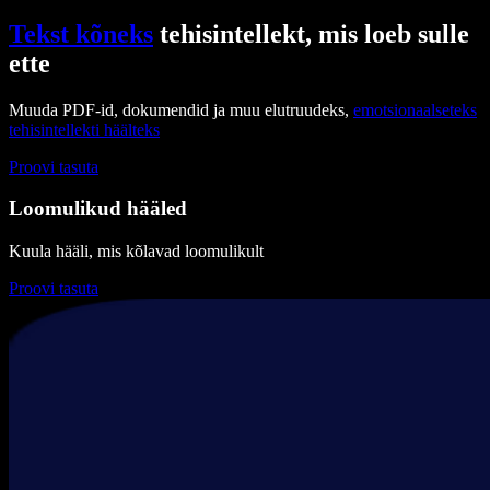
Tekst kõneks
tehisintellekt, mis loeb sulle
ette
Muuda PDF-id, dokumendid ja muu elutruudeks,
emotsionaalseteks
tehisintellekti häälteks
Proovi tasuta
Loomulikud hääled
Kuula hääli, mis kõlavad loomulikult
Proovi tasuta