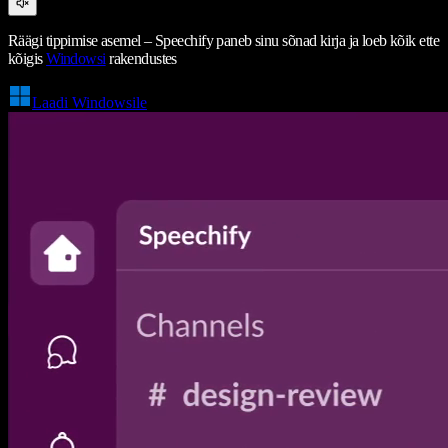
Räägi tippimise asemel – Speechify paneb sinu sõnad kirja ja loeb kõik ette
kõigis
Windowsi
rakendustes
Laadi Windowsile