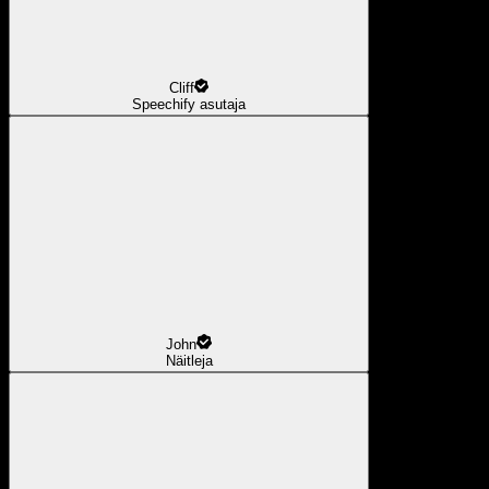
Cliff
Speechify asutaja
John
Näitleja