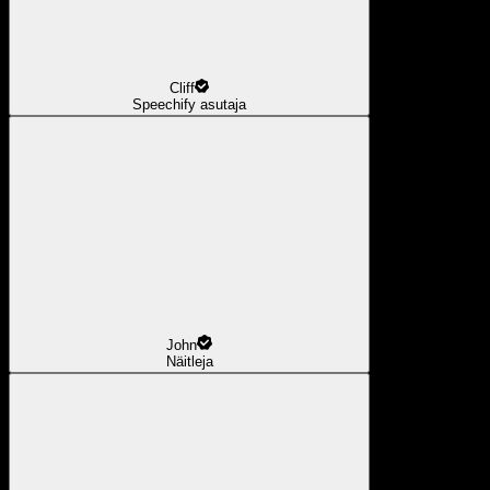
Cliff
Speechify asutaja
John
Näitleja