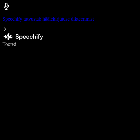
Speechify tutvustab häälekirjutuse dikteerimist
Kirjuta häälega 5× kiiremini
Tooted
Loe lähemalt