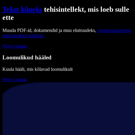
Tekst kõneks
tehisintellekt, mis loeb sulle
ette
Muuda PDF-id, dokumendid ja muu elutruudeks,
emotsionaalseteks
tehisintellekti häälteks
Proovi tasuta
Loomulikud hääled
Kuula hääli, mis kõlavad loomulikult
Proovi tasuta