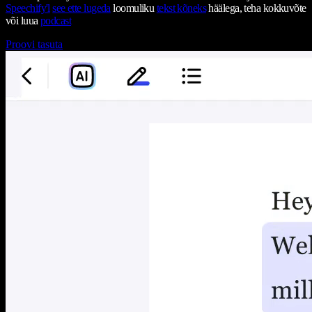
Speechify'l
see ette lugeda
loomuliku
tekst kõneks
häälega, teha kokkuvõte
või luua
podcast
Proovi tasuta