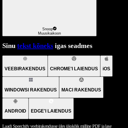
Snoop
Muusikaikoon
Sinu
tekst kõneks
igas seadmes
VEEBIRAKENDUS
CHROME'I LAIENDUS
iOS
WINDOWSI RAKENDUS
MACI RAKENDUS
ANDROID
EDGE'I LAIENDUS
Laadi Speechify veebirakendusse üles ükskõik milline PDF ja lase