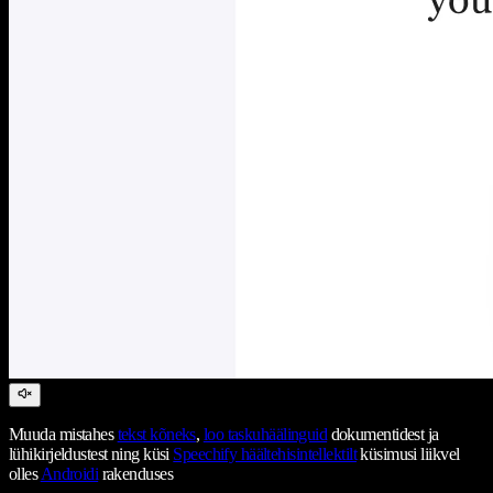
Muuda mistahes
tekst kõneks
,
loo taskuhäälinguid
dokumentidest ja
lühikirjeldustest ning küsi
Speechify häältehisintellektilt
küsimusi liikvel
olles
Androidi
rakenduses