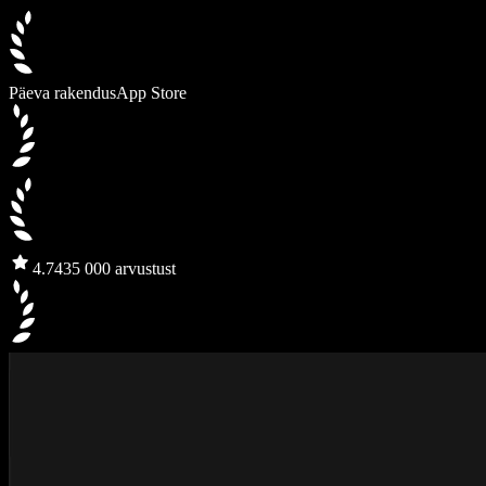
Päeva rakendus
App Store
4.7
435 000 arvustust