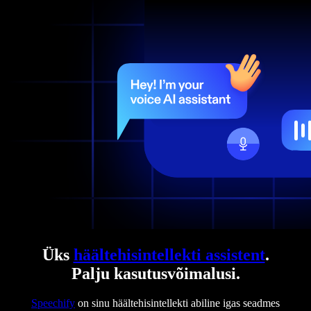
Üks
häältehisintellekti assistent
.
Palju kasutusvõimalusi.
Speechify
on sinu häältehisintellekti abiline igas seadmes