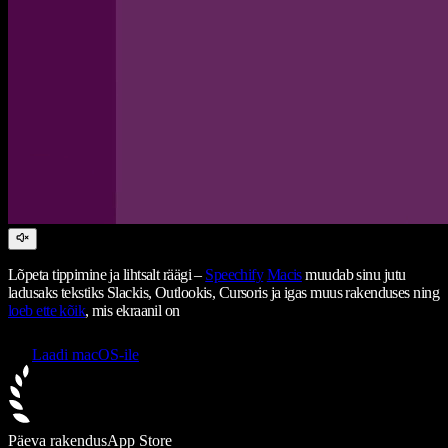
Lõpeta tippimine ja lihtsalt räägi –
Speechify
Macis
muudab sinu jutu
ladusaks tekstiks Slackis, Outlookis, Cursoris ja igas muus rakenduses ning
loeb ette kõik
, mis ekraanil on
Laadi macOS-ile
Päeva rakendus
App Store