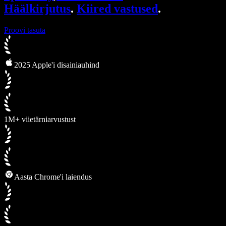
Häälkirjutus
.
Kiired vastused
.
Proovi tasuta
2025 Apple'i disainiauhind
1M+ viietärniarvustust
Aasta Chrome'i laiendus