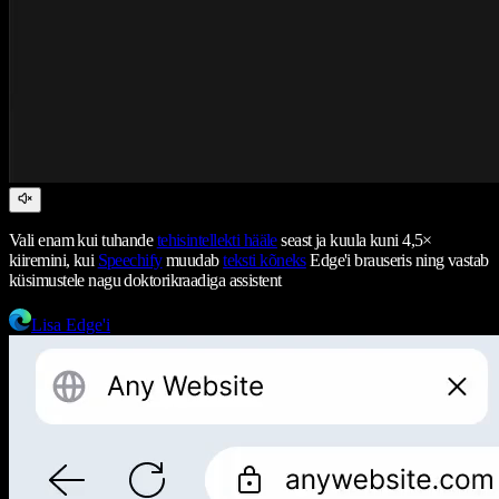
Vali enam kui tuhande
tehisintellekti hääle
seast ja kuula kuni 4,5×
kiiremini, kui
Speechify
muudab
teksti kõneks
Edge'i brauseris ning vastab
küsimustele nagu doktorikraadiga assistent
Lisa Edge'i