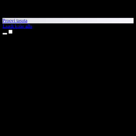
Proovi tasuta
Laadi kohe alla
Tooted
Tekst kõneks
iPhone’i ja iPadi rakendused
Androidi rakendus
Chrome’i laiendus
Edge’i laiendus
Veebirakendus
Maci rakendus
Windowsi rakendus