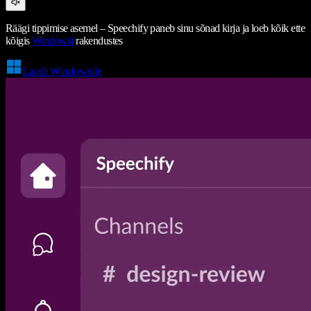
Räägi tippimise asemel – Speechify paneb sinu sõnad kirja ja loeb kõik ette
kõigis
Windowsi
rakendustes
Laadi Windowsile