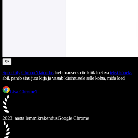
Speechify
Chrome'i laiendus
loeb brauseris ette kõik loetava
tekst kõneks
abil, paneb sinu jutu kirja ja vastab küsimustele selle kohta, mida loed
Lisa Chrome'i
2023. aasta lemmikrakendus
Google Chrome