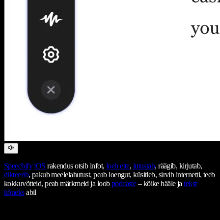
Speechify
iOS
rakendus otsib infot,
loeb ette
,
jutustab
, räägib, kirjutab,
dikteerib
, pakub meelelahutust, peab loengut, küsitleb, sirvib internetti, teeb
kokkuvõtteid, peab märkmeid ja loob
podcaste
– kõike hääle ja
tekst
kõneks
abil