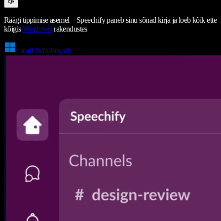
Räägi tippimise asemel – Speechify paneb sinu sõnad kirja ja loeb kõik ette
kõigis
Windowsi
rakendustes
Laadi Windowsile