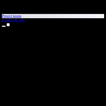
Proovi tasuta
Laadi kohe alla
Tooted
Tekst kõneks
iPhone’i ja iPadi rakendused
Androidi rakendus
Chrome’i laiendus
Edge’i laiendus
Veebirakendus
Maci rakendus
Windowsi rakendus