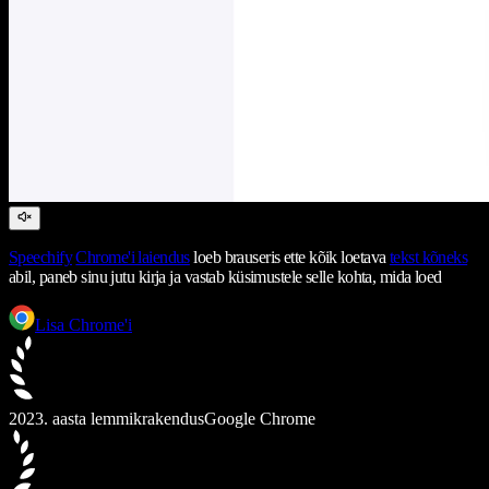
Speechify
Chrome'i laiendus
loeb brauseris ette kõik loetava
tekst kõneks
abil, paneb sinu jutu kirja ja vastab küsimustele selle kohta, mida loed
Lisa Chrome'i
2023. aasta lemmikrakendus
Google Chrome