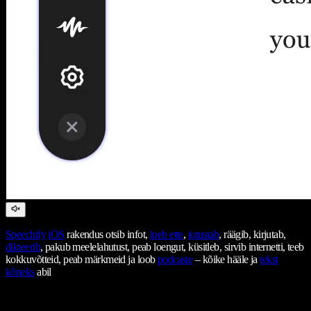
Speechify
iOS
rakendus otsib infot,
loeb ette
,
jutustab
, räägib, kirjutab,
dikteerib
, pakub meelelahutust, peab loengut, küsitleb, sirvib internetti, teeb
kokkuvõtteid, peab märkmeid ja loob
podcaste
– kõike hääle ja
tekst
kõneks
abil