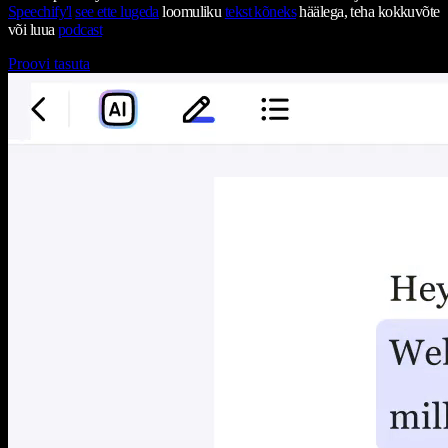
Speechify'l
see ette lugeda
loomuliku
tekst kõneks
häälega, teha kokkuvõte
või luua
podcast
Proovi tasuta