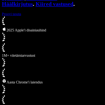
Häälkirjutus
.
Kiired vastused
.
Proovi tasuta
2025 Apple'i disainiauhind
1M+ viietärniarvustust
Aasta Chrome'i laiendus