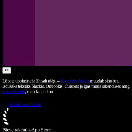
Lõpeta tippimine ja lihtsalt räägi –
Speechify
Macis
muudab sinu jutu
ladusaks tekstiks Slackis, Outlookis, Cursoris ja igas muus rakenduses ning
loeb ette kõik
, mis ekraanil on
Laadi macOS-ile
Päeva rakendus
App Store