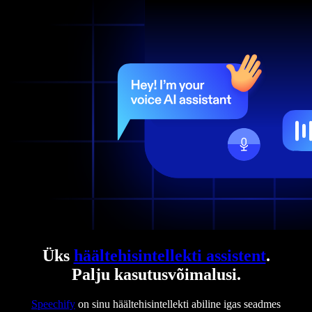
Üks
häältehisintellekti assistent
.
Palju kasutusvõimalusi.
Speechify
on sinu häältehisintellekti abiline igas seadmes