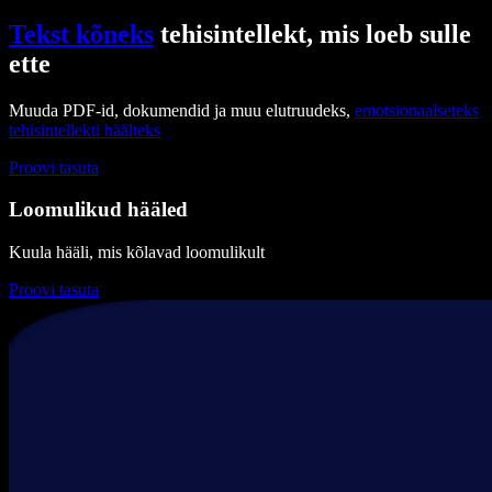
Tekst kõneks
tehisintellekt, mis loeb sulle
ette
Muuda PDF-id, dokumendid ja muu elutruudeks,
emotsionaalseteks
tehisintellekti häälteks
Proovi tasuta
Loomulikud hääled
Kuula hääli, mis kõlavad loomulikult
Proovi tasuta