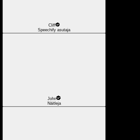
Cliff
Speechify asutaja
John
Näitleja