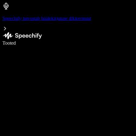
Speechify tutvustab häälekirjutuse dikteerimist
Kirjuta häälega 5× kiiremini
Tooted
Loe lähemalt