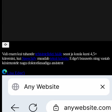
Vali enam kui tuhande
tehisintellekti hääle
seast ja kuula kuni 4,5×
kiiremini, kui
Speechify
muudab
teksti kõneks
Edge'i brauseris ning vastab
küsimustele nagu doktorikraadiga assistent
Lisa Edge'i