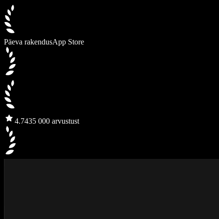
Päeva rakendus
App Store
4.7
435 000 arvustust