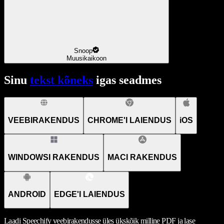
Snoop
Muusikaikoon
Sinu
tekst kõneks
igas seadmes
VEEBIRAKENDUS
CHROME'I LAIENDUS
iOS
WINDOWSI RAKENDUS
MACI RAKENDUS
ANDROID
EDGE'I LAIENDUS
Laadi Speechify veebirakendusse üles ükskõik milline PDF ja lase